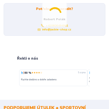
Potřebujete poradit?
Robert Polák
+420606494961
info@jackie-shop.cz
Řekli o nás
80 %
100 %
★★★★☆
★★★
5. srpna
nakupuji opakovan
Rychle dodáno a dobře zabaleno.
o stavu objednávky
PODPORUJEME ÚTULEK a SPORTOVNÍ