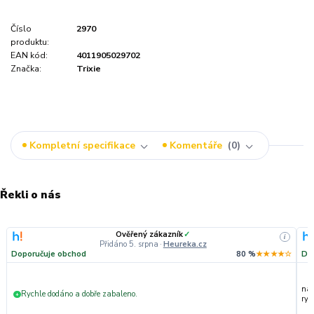
Číslo
2970
produktu:
EAN kód:
4011905029702
Značka:
Trixie
Kompletní specifikace
Komentáře
0
Řekli o nás
Ověřený zákazník
✓
i
Přidáno 5. srpna
·
Heureka.cz
Doporučuje obchod
80 %
★★★★☆
Do
nak
Rychle dodáno a dobře zabaleno.
+
ryc