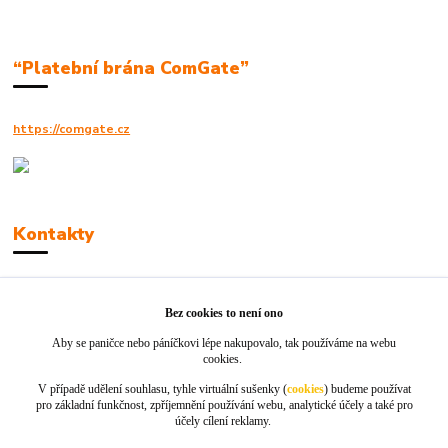
“Platební brána ComGate”
https://comgate.cz
Kontakty
Robert Polák
+420606494961
Bez cookies to není ono
Aby se paničce nebo páníčkovi lépe nakupovalo, tak používáme na webu
info@jackie-shop.cz
cookies.
V případě udělení souhlasu, tyhle virtuální sušenky (
cookies
) budeme používat
pro základní funkčnost, zpříjemnění používání webu, analytické účely a také pro
účely cílení reklamy.