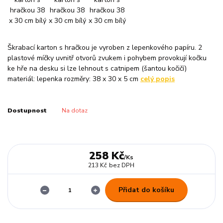
Škrabací karton s hračkou je vyroben z lepenkového papíru. 2
plastové míčky uvnitř otvorů zvukem i pohybem provokují kočku
ke hře na desku si lze lehnout s catnipem (šantou kočičí)
materiál: lepenka rozměry: 38 x 30 x 5 cm
celý popis
Dostupnost
Na dotaz
258 Kč
/
Ks
213 Kč
bez DPH
Přidat do košíku