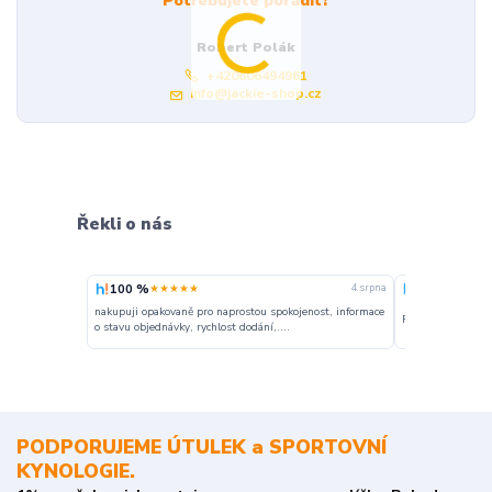
Potřebujete poradit?
Robert Polák
+420606494961
info@jackie-shop.cz
Řekli o nás
100 %
100 %
★★★★★
★★★
4. srpna
nakupuji opakovaně pro naprostou spokojenost, informace
Perfektní komunik
o stavu objednávky, rychlost dodání,....
PODPORUJEME ÚTULEK a SPORTOVNÍ
KYNOLOGIE.