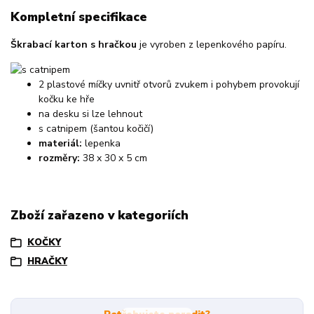
Kompletní specifikace
Škrabací karton s hračkou
je vyroben z lepenkového papíru.
2 plastové míčky uvnitř otvorů zvukem i pohybem provokují
kočku ke hře
na desku si lze lehnout
s catnipem (šantou kočičí)
materiál:
lepenka
rozměry:
38 x 30 x 5 cm
Zboží zařazeno v kategoriích
KOČKY
HRAČKY