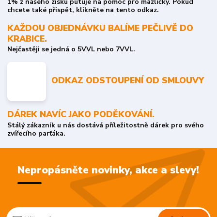
1% z našeho zisku putuje na pomoc pro mazlíčky. Pokud
chcete také přispět, klikněte na tento odkaz.
KAŽDOU OBJEDNÁVKU BALÍME PEČLIVĚ DO
KRABICE.
Nejčastěji se jedná o 5VVL nebo 7VVL.
ODKAZ ODSTOUPENÍ OD SMLOUVY
DÁREK NAVÍC JAKO PODĚKOVÁNÍ.
Stálý zákazník u nás dostává příležitostně dárek pro svého
zvířecího parťáka.
Nepropásněte novinky, akce a slevy!