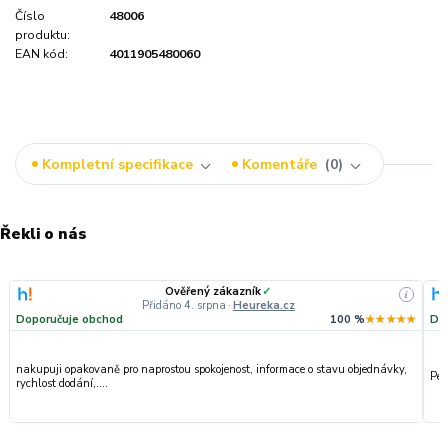
Číslo
48006
produktu:
EAN kód:
4011905480060
Kompletní specifikace
Komentáře
0
Řekli o nás
Ověřený zákazník
✓
i
Přidáno 4. srpna
·
Heureka.cz
Doporučuje obchod
100 %
★★★★★
Do
nakupuji opakovaně pro naprostou spokojenost, informace o stavu objednávky,
Per
rychlost dodání,....