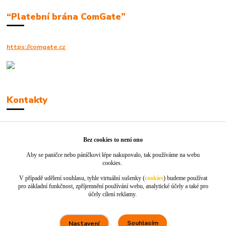
“Platební brána ComGate”
https://comgate.cz
Kontakty
Robert Polák
+420606494961
Bez cookies to není ono
Aby se paničce nebo páníčkovi lépe nakupovalo, tak používáme na webu
info@jackie-shop.cz
cookies.
V případě udělení souhlasu, tyhle virtuální sušenky (
cookies
) budeme používat
pro základní funkčnost, zpříjemnění používání webu, analytické účely a také pro
účely cílení reklamy.
Souhlasím
Nastavení