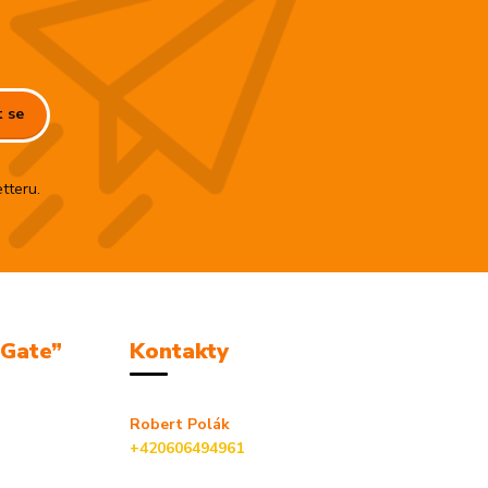
t se
tteru.
mGate”
Kontakty
Robert Polák
+420606494961