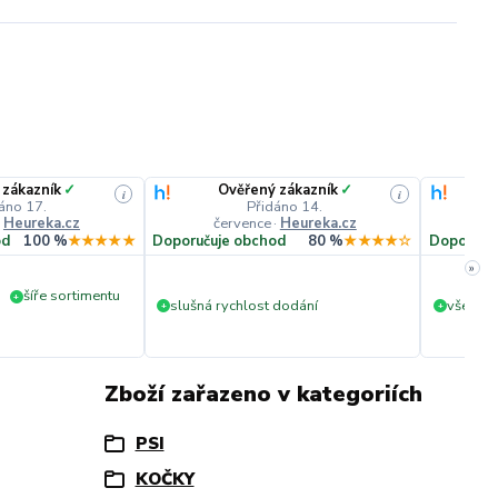
 zákazník
✓
Ověřený zákazník
✓
i
i
áno 17.
Přidáno 14.
·
Heureka.cz
července
·
Heureka.cz
č
od
100 %
★★★★★
Doporučuje obchod
80 %
★★★★☆
Doporuču
»
šíře sortimentu
+
slušná rychlost dodání
vše v p
+
+
Zboží zařazeno v kategoriích
PSI
KOČKY