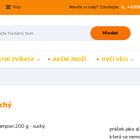
Nevíte si rady? Zavolejte.
+4206
Více
Hledat
TNÍ ZVÍŘATA
AKČNÍ ZBOŽÍ
OVČÍ VĚCI
chý
prášek jako a
která se nemo