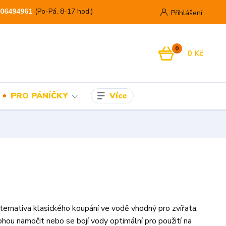
06494961
(Po-Pá, 8-17 hod.)
Přihlášení
0
0 Kč
Více
PRO PÁNÍČKY
lternativa klasického koupání ve vodě vhodný pro zvířata,
hou namočit nebo se bojí vody optimální pro použití na