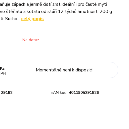
ňuje zápach a jemně čistí srst ideální i pro časté mytí
ro štěňata a koťata od stáří 12 týdnů hmotnost: 200 g
í: Sucho...
celý popis
Na dotaz
/
Ks
Momentálně není k dispozici
DPH
29182
EAN kód:
4011905291826