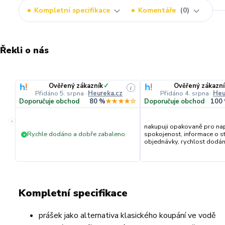
Kompletní specifikace
Komentáře
0
Řekli o nás
Ověřený zákazník
✓
Ověřený zákazní
i
Přidáno 5. srpna
·
Heureka.cz
Přidáno 4. srpna
·
Heu
Doporučuje obchod
80 %
★★★★☆
Doporučuje obchod
100
«
nakupuji opakovaně pro na
Rychle dodáno a dobře zabaleno.
spokojenost, informace o s
+
objednávky, rychlost dodání,
Kompletní specifikace
prášek jako alternativa klasického koupání ve vodě