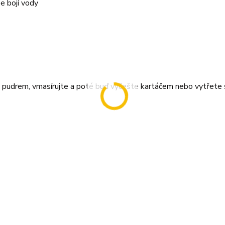
e bojí vody
 pudrem, vmasírujte a poté buď vyčešte kartáčem nebo vytřete