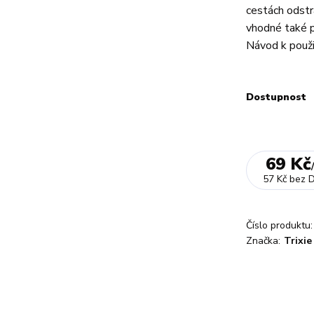
cestách odstra
vhodné také p
Návod k použit
Dostupnost
69 Kč
57 Kč
bez 
Číslo produktu:
Značka:
Trixie