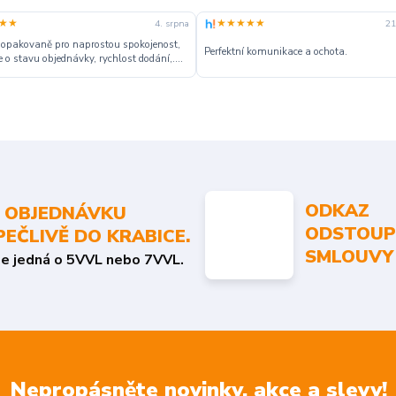
★★
★★★★★
4. srpna
21
 opakovaně pro naprostou spokojenost,
Perfektní komunikace a ochota.
 o stavu objednávky, rychlost dodání,....
ODKAZ
 OBJEDNÁVKU
ODSTOUP
PEČLIVĚ DO KRABICE.
SMLOUVY
se jedná o 5VVL nebo 7VVL.
Nepropásněte novinky, akce a slevy!