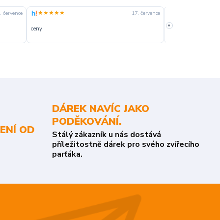
★★★★★
★★★★☆
. července
17. července
»
ceny
slušná rychlost dod
DÁREK NAVÍC JAKO
PODĚKOVÁNÍ.
ENÍ OD
Stálý zákazník u nás dostává
příležitostně dárek pro svého zvířecího
parťáka.