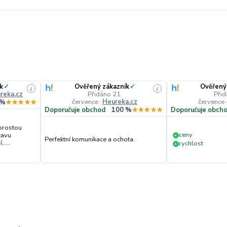
k
✓
Ověřený zákazník
✓
Ověřený
i
i
reka.cz
Přidáno 21.
Přid
července
·
Heureka.cz
července
 %
★★★★★
Doporučuje obchod
100 %
★★★★★
Doporučuje obch
prostou
ceny
tavu
+
Perfektní komunikace a ochota.
....
rychlost
+