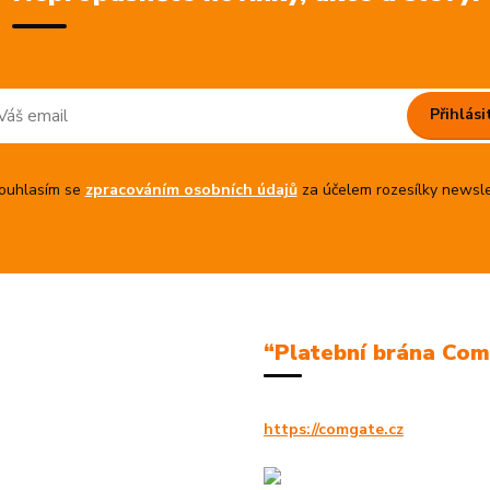
Přihlási
uhlasím se
zpracováním osobních údajů
za účelem rozesílky newsle
“Platební brána Co
https://comgate.cz