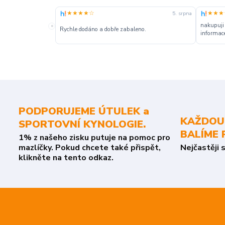
★★★★☆
★★★
5. srpna
nakupuji
«
Rychle dodáno a dobře zabaleno.
informace
PODPORUJEME ÚTULEK a
KAŽDOU
SPORTOVNÍ KYNOLOGIE.
BALÍME 
1% z našeho zisku putuje na pomoc pro
mazlíčky. Pokud chcete také přispět,
Nejčastěji 
klikněte na tento odkaz.