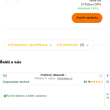
cena od
37 Kč
bez DPH
skladem 14 Ks
Zvolit variantu
Kompletní specifikace
Komentáře
0
Řekli o nás
Ověřený zákazník
✓
i
Přidáno 5. srpna
·
Heureka.cz
Doporučuje obchod
80 %
★★★★☆
Do
na
Rychle dodáno a dobře zabaleno.
+
ryc