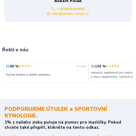
Robert Polák
+420606494961
info@jackie-shop.cz
Řekli o nás
80 %
100 %
★★★★☆
★★★★★
5. srpna
nakupuji opakovaně pro naprosto
Rychle dodáno a dobře zabaleno.
o stavu objednávky, rychlost dodá
PODPORUJEME ÚTULEK a SPORTOVNÍ
KYNOLOGIE.
1% z našeho zisku putuje na pomoc pro mazlíčky. Pokud
chcete také přispět, klikněte na tento odkaz.