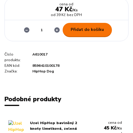
cena od
47 Kč
/
Ks
od
39 Kč
bez DPH
Přidat do košíku
Číslo
A610017
produktu:
EAN kód:
8596410100178
Značka:
HipHop Dog
Podobné produkty
cena od
Uzel HipHop bavlněný 2
45 Kč
/
Ks
knoty limetková, zelená