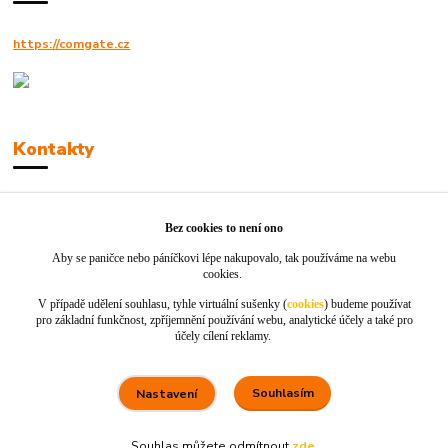
https://comgate.cz
Kontakty
Robert Polák
+420606494961
Bez cookies to není ono
Aby se paničce nebo páníčkovi lépe nakupovalo, tak používáme na webu
info@jackie-shop.cz
cookies.
V případě udělení souhlasu, tyhle virtuální sušenky (
cookies
) budeme používat
pro základní funkčnost, zpříjemnění používání webu, analytické účely a také pro
účely cílení reklamy.
Souhlasím
Nastavení
Vytvořeno na
Eshop-rychle.cz
Souhlas můžete odmítnout
zde
.
80 %
★★★★☆
100 %
★★★★★
5. srpna