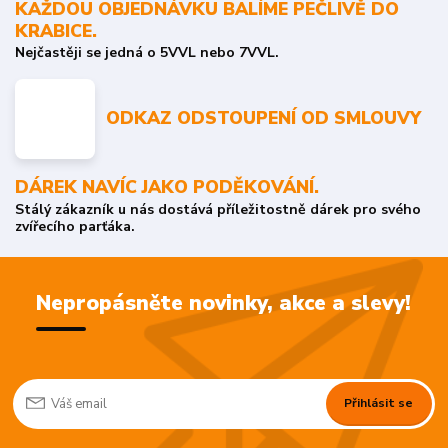
KAŽDOU OBJEDNÁVKU BALÍME PEČLIVĚ DO
KRABICE.
Nejčastěji se jedná o 5VVL nebo 7VVL.
ODKAZ ODSTOUPENÍ OD SMLOUVY
DÁREK NAVÍC JAKO PODĚKOVÁNÍ.
Stálý zákazník u nás dostává příležitostně dárek pro svého
zvířecího parťáka.
Nepropásněte novinky, akce a slevy!
Přihlásit se