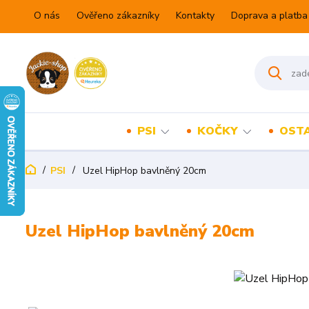
O nás
Ověřeno zákazníky
Kontakty
Doprava a platba
PSI
KOČKY
OSTA
PSI
Uzel HipHop bavlněný 20cm
Uzel HipHop bavlněný 20cm