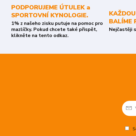
PODPORUJEME ÚTULEK a
KAŽDOU
SPORTOVNÍ KYNOLOGIE.
BALÍME 
1% z našeho zisku putuje na pomoc pro
mazlíčky. Pokud chcete také přispět,
Nejčastěji 
klikněte na tento odkaz.
So