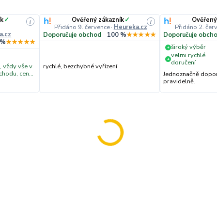
ík
✓
Ověřený zákazník
✓
Ověřený
i
i
Přidáno 9. července
·
Heureka.cz
Přidáno 2. čer
a.cz
Doporučuje obchod
100 %
★★★★★
Doporučuje obch
 %
★★★★★
široký výběr
+
velmi rychlé
+
doručení
, vždy vše v
rychlé, bezchybné vyřízení
hodu, ceny,
Jednoznačně doporu
ýt,
pravidelně.