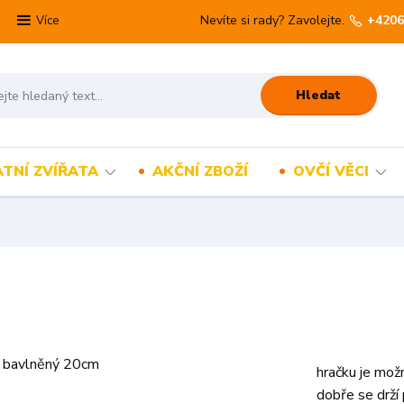
Nevíte si rady? Zavolejte.
+4206
Více
Hledat
TNÍ ZVÍŘATA
AKČNÍ ZBOŽÍ
OVČÍ VĚCI
hračku je možn
dobře se drží