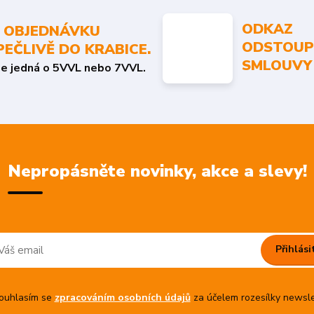
ODKAZ
 OBJEDNÁVKU
ODSTOUP
PEČLIVĚ DO KRABICE.
SMLOUVY
se jedná o 5VVL nebo 7VVL.
Nepropásněte novinky, akce a slevy!
Přihlási
uhlasím se
zpracováním osobních údajů
za účelem rozesílky newsle