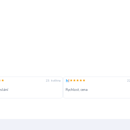
★★
★★★★★
22. května
 cena
Fajn ceny, pestrý výběr, rychle dodání