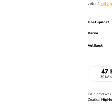
zelená
celý 
Dostupnost
Barva
Velikost
47 
39 Kč
b
Číslo produktu:
Značka:
HipHo