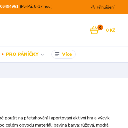
06494961
(Po-Pá, 8-17 hod.)
Přihlášení
0
0 Kč
Více
PRO PÁNÍČKY
é použít na přetahování i aportování aktivní hra a výcvik
 po celém obvodu materiál: bavlna barva: růžová, modrá,