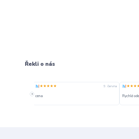
Řekli o nás
★★★★★
★★★
9. června
23. května
«
Rychlé odeslání
Rychlost,