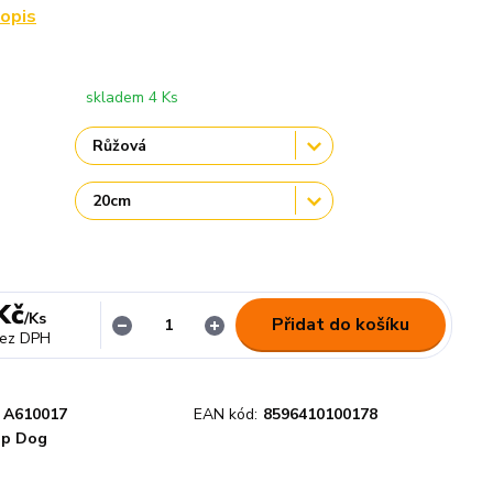
popis
skladem 4 Ks
Kč
/
Ks
Přidat do košíku
ez DPH
A610017
EAN kód:
8596410100178
p Dog