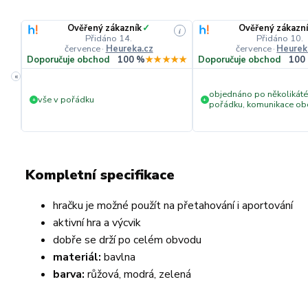
Ověřený zákazník
✓
Ověřený zákazn
i
i
Přidáno 14.
Přidáno 10.
července
·
Heureka.cz
července
·
Heurek
★☆
Doporučuje obchod
100 %
★★★★★
Doporučuje obchod
100
«
objednáno po několikáté
vše v pořádku
+
+
pořádku, komunikace obc
doručení vše tak jak má b
doporučuji
Kompletní specifikace
hračku je možné použít na přetahování i aportování
aktivní hra a výcvik
dobře se drží po celém obvodu
materiál:
bavlna
barva:
růžová, modrá, zelená