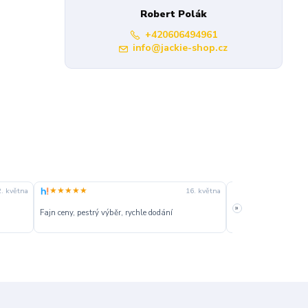
Robert Polák
+420606494961
info@jackie-shop.cz
★★★★★
★★★★★
16. května
12. května
»
rychlé dodání za super ceny
cena