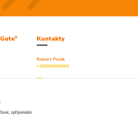
mGate”
Kontakty
Robert Polák
+420606494961
info@jackie-shop.cz
s.
čnost, zpříjemnění
Vytvořeno na
Eshop-rychle.cz