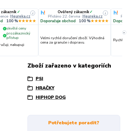
 zákazník
✓
Ověřený zákazník
✓
i
i
vence
·
Heureka.cz
Přidáno 22. června
·
Heureka.cz
Přidá
od
100 %
★★★★★
Doporučuje obchod
100 %
★★★★★
Doporuču
skvělé ceny
+
»
prozákaznický
+
přístup
Velmi rychlé doručení zboží. Výhodná
Rychlost 
cena za granule i dopravu.
čuji, nakupuji
Zboží zařazeno v kategoriích
PSI
HRAČKY
HIPHOP DOG
Potřebujete poradit?