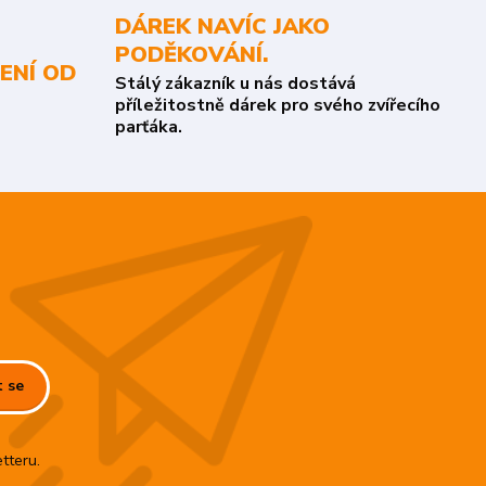
DÁREK NAVÍC JAKO
PODĚKOVÁNÍ.
ENÍ OD
Stálý zákazník u nás dostává
příležitostně dárek pro svého zvířecího
parťáka.
t se
tteru.