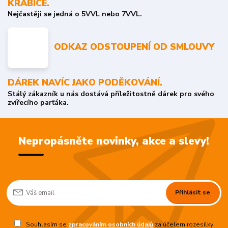
KRABICE.
Nejčastěji se jedná o 5VVL nebo 7VVL.
ODKAZ ODSTOUPENÍ OD SMLOUVY
DÁREK NAVÍC JAKO PODĚKOVÁNÍ.
Stálý zákazník u nás dostává příležitostně dárek pro svého
zvířecího parťáka.
Nepropásněte novinky, akce a slevy!
Přihlásit se
Souhlasím se
zpracováním osobních údajů
za účelem rozesílky