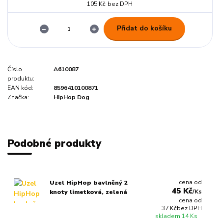
105 Kč
bez DPH
Přidat do košíku
Číslo
A610087
produktu:
EAN kód:
8596410100871
Značka:
HipHop Dog
Podobné produkty
cena od
Uzel HipHop bavlněný 2
45 Kč
/
Ks
knoty limetková, zelená
cena od
37 Kč
bez DPH
skladem 14 Ks