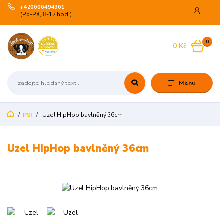
+420606494961
(Po-Pá, 8-17 hod.)
0
0 Kč
Menu
PSI
Uzel HipHop bavlněný 36cm
Uzel HipHop bavlněný 36cm