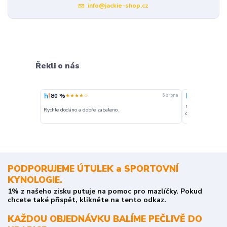
info@jackie-shop.cz
Řekli o nás
80 %
100 %
★★★★☆
★★★
5. srpna
nakupuji opakovan
Rychle dodáno a dobře zabaleno.
o stavu objednávky
PODPORUJEME ÚTULEK a SPORTOVNÍ
KYNOLOGIE.
1% z našeho zisku putuje na pomoc pro mazlíčky. Pokud
chcete také přispět, klikněte na tento odkaz.
KAŽDOU OBJEDNÁVKU BALÍME PEČLIVĚ DO