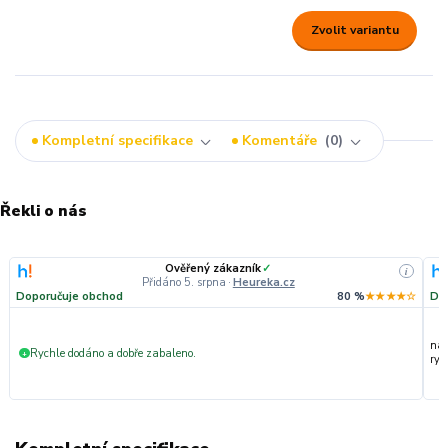
Zvolit variantu
Kompletní specifikace
Komentáře
0
Řekli o nás
Ověřený zákazník
✓
i
Přidáno 5. srpna
·
Heureka.cz
Doporučuje obchod
80 %
★★★★☆
Do
nak
Rychle dodáno a dobře zabaleno.
+
ryc