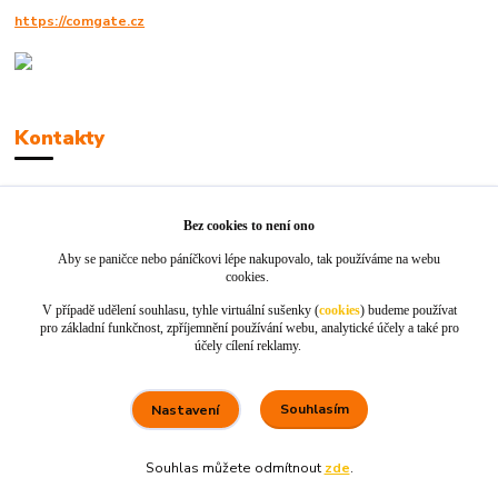
https://comgate.cz
Kontakty
Robert Polák
+420606494961
Bez cookies to není ono
Aby se paničce nebo páníčkovi lépe nakupovalo, tak používáme na webu
info@jackie-shop.cz
cookies.
V případě udělení souhlasu, tyhle virtuální sušenky (
cookies
) budeme používat
pro základní funkčnost, zpříjemnění používání webu, analytické účely a také pro
účely cílení reklamy.
Souhlasím
Nastavení
Vytvořeno na
Eshop-rychle.cz
Souhlas můžete odmítnout
zde
.
80 %
★★★★☆
100 %
★★★★★
5. srpna
×
Rychle dodáno a dobře zabaleno.
nakupuji opakovaně pro naprostou spoko