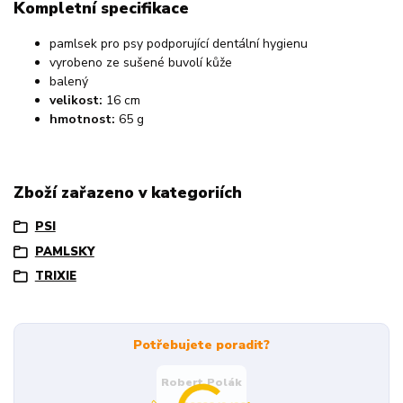
Kompletní specifikace
pamlsek pro psy podporující dentální hygienu
vyrobeno ze sušené buvolí kůže
balený
velikost:
16 cm
hmotnost:
65 g
Zboží zařazeno v kategoriích
PSI
PAMLSKY
TRIXIE
Potřebujete poradit?
Robert Polák