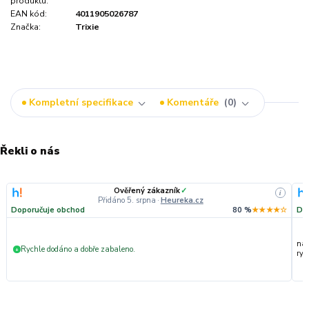
produktu:
EAN kód:
4011905026787
Značka:
Trixie
Kompletní specifikace
Komentáře
0
Řekli o nás
Ověřený zákazník
✓
i
Přidáno 5. srpna
·
Heureka.cz
Doporučuje obchod
80 %
★★★★☆
Do
nak
Rychle dodáno a dobře zabaleno.
+
ryc