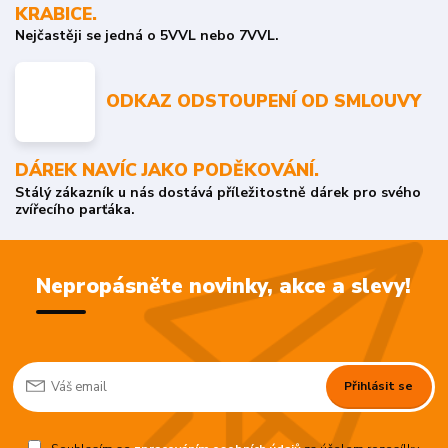
KRABICE.
Nejčastěji se jedná o 5VVL nebo 7VVL.
ODKAZ ODSTOUPENÍ OD SMLOUVY
DÁREK NAVÍC JAKO PODĚKOVÁNÍ.
Stálý zákazník u nás dostává příležitostně dárek pro svého
zvířecího parťáka.
Nepropásněte novinky, akce a slevy!
Přihlásit se