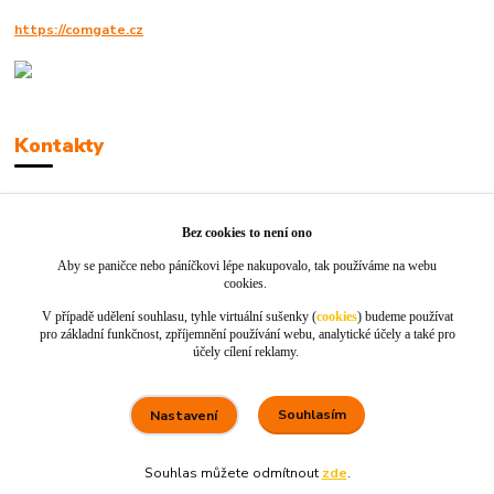
https://comgate.cz
Kontakty
Robert Polák
+420606494961
Bez cookies to není ono
Aby se paničce nebo páníčkovi lépe nakupovalo, tak používáme na webu
info@jackie-shop.cz
cookies.
V případě udělení souhlasu, tyhle virtuální sušenky (
cookies
) budeme používat
pro základní funkčnost, zpříjemnění používání webu, analytické účely a také pro
účely cílení reklamy.
Souhlasím
Nastavení
Vytvořeno na
Eshop-rychle.cz
Souhlas můžete odmítnout
zde
.
80 %
★★★★☆
100 %
★★★★★
5. srpna
Rychle dodáno a dobře zabaleno.
nakupuji opakovaně pro naprostou spoko