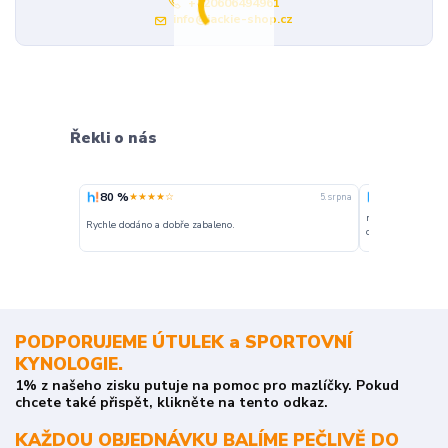
+420606494961
info@jackie-shop.cz
Řekli o nás
80 %
100 %
★★★★☆
★★★
5. srpna
nakupuji opakovan
Rychle dodáno a dobře zabaleno.
o stavu objednávky
PODPORUJEME ÚTULEK a SPORTOVNÍ
KYNOLOGIE.
1% z našeho zisku putuje na pomoc pro mazlíčky. Pokud
chcete také přispět, klikněte na tento odkaz.
KAŽDOU OBJEDNÁVKU BALÍME PEČLIVĚ DO