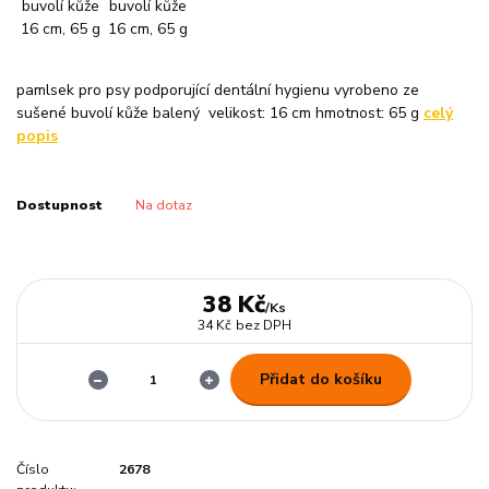
pamlsek pro psy podporující dentální hygienu vyrobeno ze
sušené buvolí kůže balený velikost: 16 cm hmotnost: 65 g
celý
popis
Dostupnost
Na dotaz
38 Kč
/
Ks
34 Kč
bez DPH
Přidat do košíku
Číslo
2678