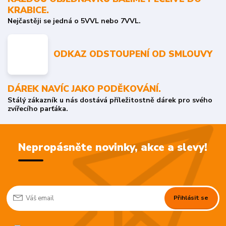
KRABICE.
Nejčastěji se jedná o 5VVL nebo 7VVL.
ODKAZ ODSTOUPENÍ OD SMLOUVY
DÁREK NAVÍC JAKO PODĚKOVÁNÍ.
Stálý zákazník u nás dostává příležitostně dárek pro svého
zvířecího parťáka.
Nepropásněte novinky, akce a slevy!
Přihlásit se