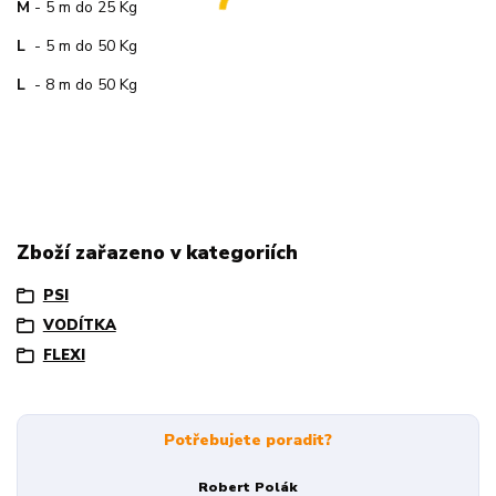
M
- 5 m do 25 Kg
L
- 5 m do 50 Kg
L
- 8 m do 50 Kg
Zboží zařazeno v kategoriích
PSI
VODÍTKA
FLEXI
Potřebujete poradit?
Robert Polák