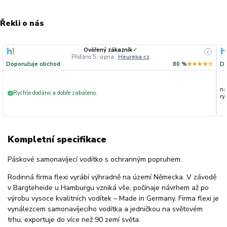
Řekli o nás
Ověřený zákazník
✓
i
Přidáno 5. srpna
·
Heureka.cz
Doporučuje obchod
80 %
★★★★☆
Do
na
Rychle dodáno a dobře zabaleno.
+
ryc
Kompletní specifikace
Páskové samonavíjecí vodítko s ochranným popruhem.
Rodinná firma flexi vyrábí výhradně na území Německa. V závodě
v Bargteheide u Hamburgu vzniká vše, počínaje návrhem až po
výrobu vysoce kvalitních vodítek – Made in Germany. Firma flexi je
vynálezcem samonavíjecího vodítka a jedničkou na světovém
trhu, exportuje do více než 90 zemí světa.