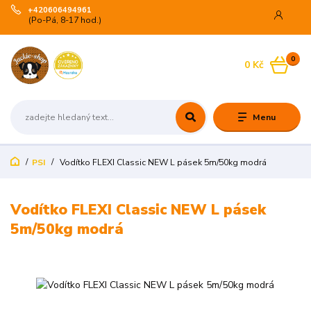
+420606494961
(Po-Pá, 8-17 hod.)
0
0 Kč
Menu
PSI
Vodítko FLEXI Classic NEW L pásek 5m/50kg modrá
Vodítko FLEXI Classic NEW L pásek
5m/50kg modrá