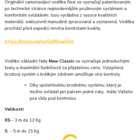
Originální samonavíjecí vodítka flexi se vyznačují patentovaným,
po technické stránce nejmodernějším pružinovým systémem a
komfortním ovládáním. Jsou vyráběna z vysoce kvalitních
materiálů, exkluzivně manuálně zpracovaná a sestavená. Vodítka
prochází před expedicí mnoha kontrolami kvality.
https://youtu.be/wo5uBRnwAZA
Vodítko základní řady
New Classic
se vyznačuje jednoduchými
tvary a maximální funkčností za přijatelnou cenu. Vylepšený
brzdový systém s krátkým zdvihem umožňuje více kontroly.
Díky spolehlivému brzdnému systému, který je
možno ovládat jen palcem jedné ruky, máte Vašeho
psa vždy pod kontrolou
Velikosti
XS
- 3 m do 12 Kg
S
- 5 m do 15 Kg