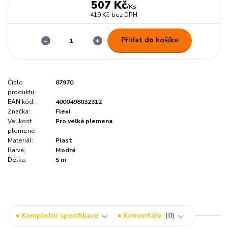
507 Kč
/
Ks
419 Kč
bez DPH
Přidat do košíku
Číslo
87970
produktu:
EAN kód:
4000498032312
Značka:
Flexi
Velikost
Pro velká plemena
plemene:
Materiál:
Plast
Barva:
Modrá
Délka:
5 m
Kompletní specifikace
Komentáře
0