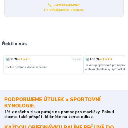
+420606494961
info@jackie-shop.cz
Řekli o nás
80 %
100 %
★★★★☆
★★★★★
5. srpna
nakupuji opakovaně pro naprosto
Rychle dodáno a dobře zabaleno.
o stavu objednávky, rychlost dodá
PODPORUJEME ÚTULEK a SPORTOVNÍ
KYNOLOGIE.
1% z našeho zisku putuje na pomoc pro mazlíčky. Pokud
chcete také přispět, klikněte na tento odkaz.
KAŽDOU OBJEDNÁVKU BALÍME PEČLIVĚ DO