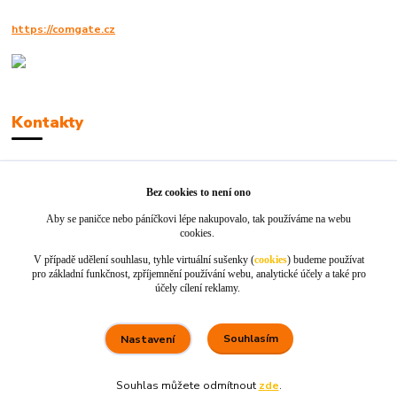
https://comgate.cz
Kontakty
Robert Polák
+420606494961
Bez cookies to není ono
Aby se paničce nebo páníčkovi lépe nakupovalo, tak používáme na webu
info@jackie-shop.cz
cookies.
V případě udělení souhlasu, tyhle virtuální sušenky (
cookies
) budeme používat
pro základní funkčnost, zpříjemnění používání webu, analytické účely a také pro
účely cílení reklamy.
Souhlasím
Nastavení
Vytvořeno na
Eshop-rychle.cz
Souhlas můžete odmítnout
zde
.
80 %
★★★★☆
100 %
★★★★★
5. srpna