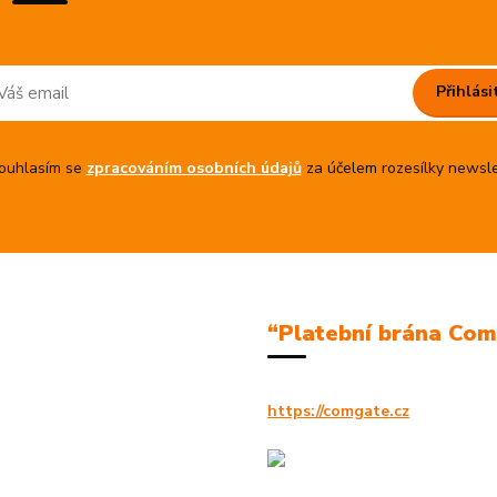
Přihlási
uhlasím se
zpracováním osobních údajů
za účelem rozesílky newsle
“Platební brána Co
https://comgate.cz