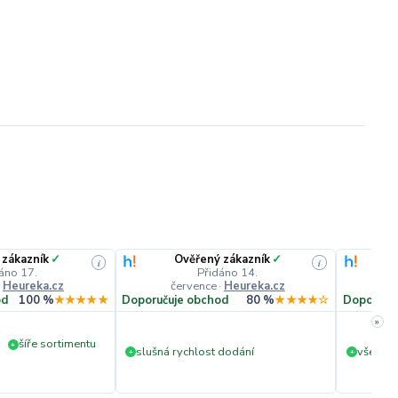
 zákazník
✓
Ověřený zákazník
✓
i
i
áno 17.
Přidáno 14.
·
Heureka.cz
července
·
Heureka.cz
č
od
100 %
★★★★★
Doporučuje obchod
80 %
★★★★☆
Doporuču
»
šíře sortimentu
+
slušná rychlost dodání
vše v p
+
+