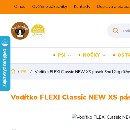
O nás
Ověřeno zákazníky
Kontakty
Doprava a platba
PSI
KOČKY
OSTA
PSI
Vodítko FLEXI Classic NEW XS pásek 3m/12kg růžo
Vodítko FLEXI Classic NEW XS pá