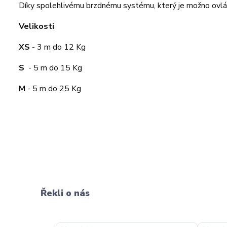
Díky spolehlivému brzdnému systému, který je možno ovlá
Velikosti
XS
- 3 m do 12 Kg
S
- 5 m do 15 Kg
M
- 5 m do 25 Kg
Řekli o nás