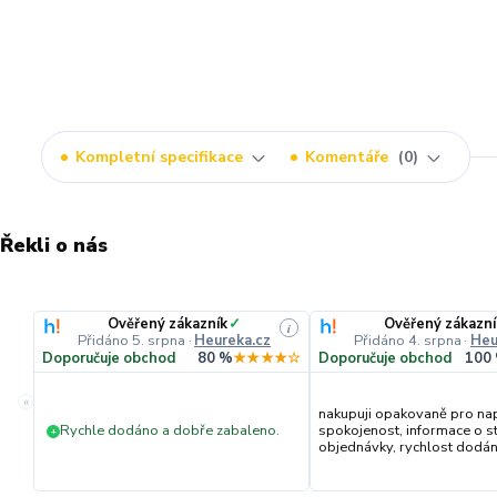
Kompletní specifikace
Komentáře
0
Řekli o nás
Ověřený zákazník
✓
Ověřený zákazní
i
Přidáno 5. srpna
·
Heureka.cz
Přidáno 4. srpna
·
Heu
Doporučuje obchod
80 %
★★★★☆
Doporučuje obchod
100
«
nakupuji opakovaně pro na
Rychle dodáno a dobře zabaleno.
spokojenost, informace o s
+
objednávky, rychlost dodání,