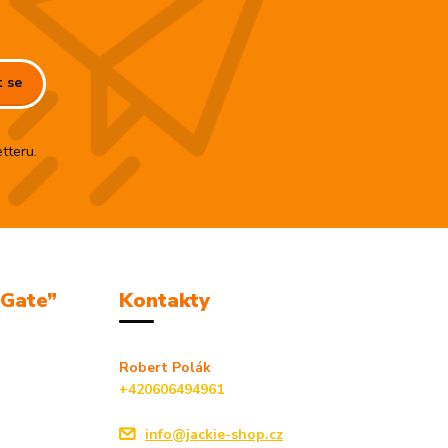
t se
tteru.
mGate”
Kontakty
Robert Polák
+420606494961
info@jackie-shop.cz