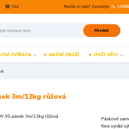
Nevíte si rady? Zavolejte.
+4206
Více
Hledat
TNÍ ZVÍŘATA
AKČNÍ ZBOŽÍ
OVČÍ VĚCI
vá
sek 3m/12kg růžová
Páskové samon
flexi vyrábí 