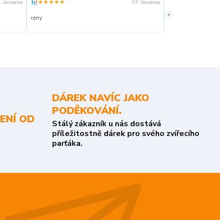
★★★★★
★★★★☆
. července
17. července
»
ceny
slušná rychlost dod
DÁREK NAVÍC JAKO
PODĚKOVÁNÍ.
ENÍ OD
Stálý zákazník u nás dostává
příležitostně dárek pro svého zvířecího
parťáka.