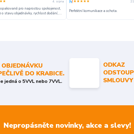
★★
★★★★★
4. srpna
21
 opakovaně pro naprostou spokojenost,
Perfektní komunikace a ochota.
 o stavu objednávky, rychlost dodání,....
ODKAZ
 OBJEDNÁVKU
ODSTOUP
PEČLIVĚ DO KRABICE.
SMLOUVY
se jedná o 5VVL nebo 7VVL.
Nepropásněte novinky, akce a slevy!