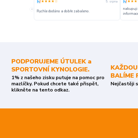
★★★★☆
★★★
5. srpna
nakupuji
«
Rychle dodáno a dobře zabaleno.
informace
PODPORUJEME ÚTULEK a
KAŽDOU
SPORTOVNÍ KYNOLOGIE.
BALÍME 
1% z našeho zisku putuje na pomoc pro
mazlíčky. Pokud chcete také přispět,
Nejčastěji 
klikněte na tento odkaz.