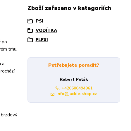
Zboží zařazeno v kategoriích
PSI
VODÍTKA
FLEXI
ž po
vém trhu,
m a
Potřebujete poradit?
rochází
Robert Polák
+420606494961
info@jackie-shop.cz
ý brzdový