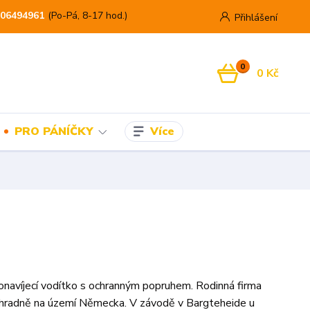
06494961
(Po-Pá, 8-17 hod.)
Přihlášení
0
0 Kč
Více
PRO PÁNÍČKY
avíjecí vodítko s ochranným popruhem. Rodinná firma
výhradně na území Německa. V závodě v Bargteheide u