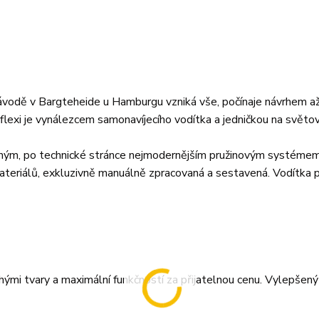
závodě v Bargteheide u Hamburgu vzniká vše, počínaje návrhem a
flexi je vynálezcem samonavíjecího vodítka a jedničkou na světo
ovaným, po technické stránce nejmodernějším pružinovým systéme
ateriálů, exkluzivně manuálně zpracovaná a sestavená. Vodítka p
hými tvary a maximální funkčností za přijatelnou cenu. Vylepšen