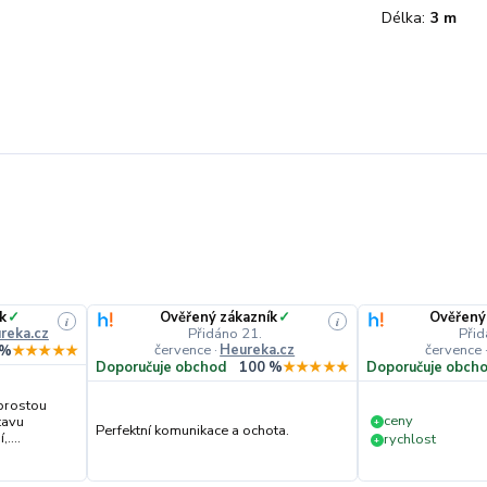
Délka:
3 m
k
✓
Ověřený zákazník
✓
Ověřený
i
i
reka.cz
Přidáno 21.
Přid
července
·
Heureka.cz
července
 %
★★★★★
Doporučuje obchod
100 %
★★★★★
Doporučuje obch
prostou
ceny
tavu
+
Perfektní komunikace a ochota.
....
rychlost
+