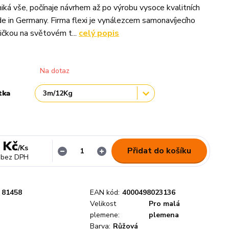
ká vše, počínaje návrhem až po výrobu vysoce kvalitních
e in Germany. Firma flexi je vynálezcem samonavíjecího
ničkou na světovém t...
celý popis
Na dotaz
tka
 Kč
/
Ks
Přidat do košíku
bez DPH
81458
EAN kód:
4000498023136
Velikost
Pro malá
plemene:
plemena
Barva:
Růžová