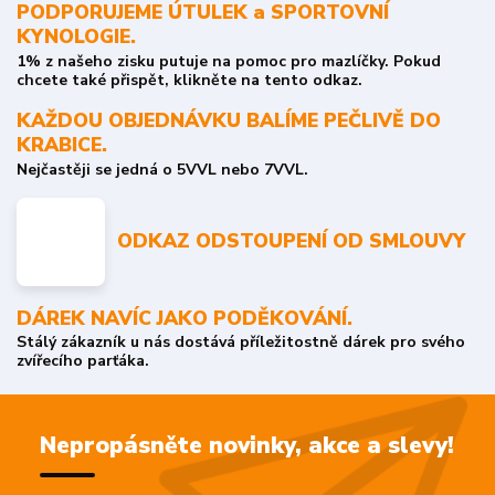
PODPORUJEME ÚTULEK a SPORTOVNÍ
KYNOLOGIE.
1% z našeho zisku putuje na pomoc pro mazlíčky. Pokud
chcete také přispět, klikněte na tento odkaz.
KAŽDOU OBJEDNÁVKU BALÍME PEČLIVĚ DO
KRABICE.
Nejčastěji se jedná o 5VVL nebo 7VVL.
ODKAZ ODSTOUPENÍ OD SMLOUVY
DÁREK NAVÍC JAKO PODĚKOVÁNÍ.
Stálý zákazník u nás dostává příležitostně dárek pro svého
zvířecího parťáka.
Nepropásněte novinky, akce a slevy!