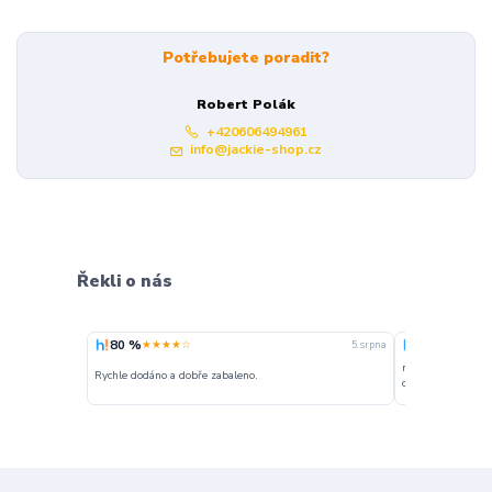
Potřebujete poradit?
Robert Polák
+420606494961
info@jackie-shop.cz
Řekli o nás
80 %
100 %
★★★★☆
★★★
5. srpna
nakupuji opakovan
Rychle dodáno a dobře zabaleno.
o stavu objednávky