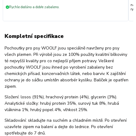
nak
Rychle dodáno a dobře zabaleno.
+
ryc
Kompletní specifikace
Pochoutky pro psy WOOLF jsou speciálně navrženy pro psy
všech plemen. Při výrobě jsou ze 100% použity kvalitní bílkoviny
té nejvyšší kvality pro co nejlepší příjem potravy. Veškeré
pochoutky WOOLF jsou ihned po vyrobení zabaleny bez
chemických přísad, konzervačních látek, nebo barviv. K zajištění
ochrany je do sáčku umístěn absorbér kyslíku. Balíček je opatřen
zipem.
Složení: losos (91%), hrachový protein (4%), glycerin (3%).
Analytické složky: hrubý protein 35%, surový tuk 8%, hrubá
vláknina 1%, hrubý popel 4%, vlhkost 25%.
Skladování: skladujte na suchém a chladném místě. Po otevření
uzavřete zipem na balení a dejte do lednice. Po otevření
spotřebujte do 7 dnů.