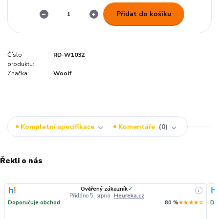
Přidat do košíku
Číslo
RD-W1032
produktu:
Značka:
Woolf
Kompletní specifikace
Komentáře
0
Řekli o nás
Ověřený zákazník
✓
i
Přidáno 5. srpna
·
Heureka.cz
Doporučuje obchod
80 %
★★★★☆
Do