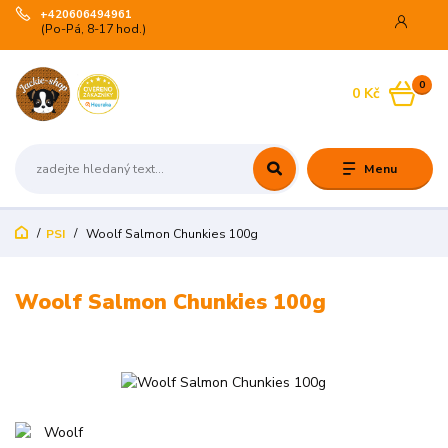
+420606494961
(Po-Pá, 8-17 hod.)
0
0 Kč
Menu
PSI
Woolf Salmon Chunkies 100g
Woolf Salmon Chunkies 100g