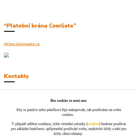
“Platební brána ComGate”
https://comgate.cz
Kontakty
Robert Polák
+420606494961
Bez cookies to není ono
Aby se paničce nebo páníčkovi lépe nakupovalo, tak používáme na webu
info@jackie-shop.cz
cookies.
V případě udělení souhlasu, tyhle virtuální sušenky (
cookies
) budeme používat
pro základní funkčnost, zpříjemnění používání webu, analytické účely a také pro
účely cílení reklamy.