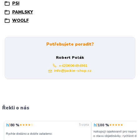
PSI
PAMLSKY
WOOLF
Potřebujete poradit?
Robert Polák
+420606494961
info@jackie-shop.cz
Řekli o nás
80 %
100 %
★★★★☆
★★★★★
5. srpna
nakupuji opakovaně pro naprosto
Rychle dodáno a dobře zabaleno.
o stavu objednávky, rychlost dodá