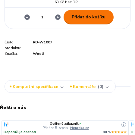
63 Kč
bez DPH
Přidat do košíku
Číslo
RD-W1007
produktu:
Značka:
Woolf
Kompletní specifikace
Komentáře
0
Řekli o nás
Ověřený zákazník
✓
i
Přidáno 5. srpna
·
Heureka.cz
Doporučuje obchod
80 %
★★★★☆
Do