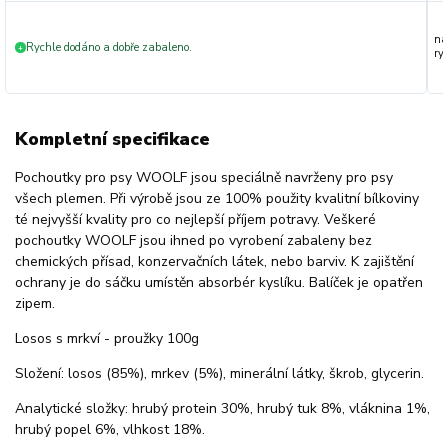
na
Rychle dodáno a dobře zabaleno.
+
ryc
Kompletní specifikace
Pochoutky pro psy WOOLF jsou speciálně navrženy pro psy
všech plemen. Při výrobě jsou ze 100% použity kvalitní bílkoviny
té nejvyšší kvality pro co nejlepší příjem potravy. Veškeré
pochoutky WOOLF jsou ihned po vyrobení zabaleny bez
chemických přísad, konzervačních látek, nebo barviv. K zajištění
ochrany je do sáčku umístěn absorbér kyslíku. Balíček je opatřen
zipem.
Losos s mrkví - proužky 100g
Složení: losos (85%), mrkev (5%), minerální látky, škrob, glycerin.
Analytické složky: hrubý protein 30%, hrubý tuk 8%, vláknina 1%,
hrubý popel 6%, vlhkost 18%.