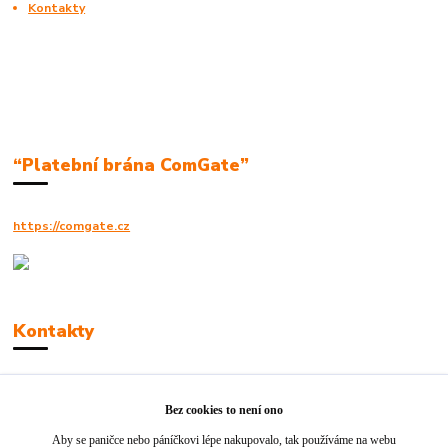
Kontakty
“Platební brána ComGate”
https://comgate.cz
Kontakty
Robert Polák
+420606494961
Bez cookies to není ono
Aby se paničce nebo páníčkovi lépe nakupovalo, tak používáme na webu
info@jackie-shop.cz