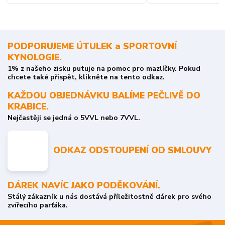
PODPORUJEME ÚTULEK a SPORTOVNÍ
KYNOLOGIE.
1% z našeho zisku putuje na pomoc pro mazlíčky. Pokud
chcete také přispět, klikněte na tento odkaz.
KAŽDOU OBJEDNÁVKU BALÍME PEČLIVĚ DO
KRABICE.
Nejčastěji se jedná o 5VVL nebo 7VVL.
ODKAZ ODSTOUPENÍ OD SMLOUVY
DÁREK NAVÍC JAKO PODĚKOVÁNÍ.
Stálý zákazník u nás dostává příležitostně dárek pro svého
zvířecího parťáka.