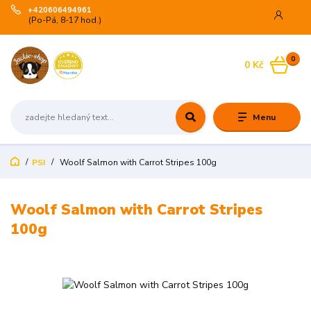
+420606494961
(Po-Pá, 8-17 hod.)
0
0 Kč
Menu
PSI
Woolf Salmon with Carrot Stripes 100g
Woolf Salmon with Carrot Stripes
100g