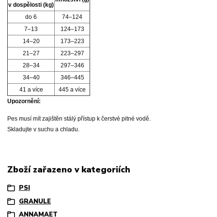
v dospělosti (kg)
do 6
74–124
7–13
124–173
14–20
173–223
21–27
223–297
28–34
297–346
34–40
346–445
41 a více
445 a více
Upozornění:
Pes musí mít zajištěn stálý přístup k čerstvé pitné vodě.
Skladujte v suchu a chladu.
Zboží zařazeno v kategoriích
PSI
GRANULE
ANNAMAET