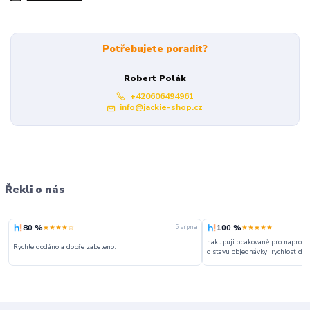
Potřebujete poradit?
Robert Polák
+420606494961
info@jackie-shop.cz
Řekli o nás
80 %
100 %
★★★★☆
★★★★★
5. srpna
nakupuji opakovaně pro naprosto
Rychle dodáno a dobře zabaleno.
o stavu objednávky, rychlost dodá