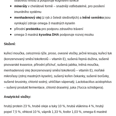
svalovou hmotu a podporuje kognitivní funkce
minerály
v chelátové formě – snadněji vstřebatelné, pro posílení
imunitního systému
menhadenový olej
(z ryb z čeledi sleďovitých) a
lněné semínko
jsou
vynikající zdroje omega-3 mastných kyselin
přírodní
prebiotika
pro podporu zdravého trávení
omega-3 mastná
kyselina DHA
podporuje rozvoj mozku
Složení:
kuřecí moučka, celozrnná rýže, proso, ovesné vločky, ječné kroupy, kuřecí tuk
(konzervovaný směsí tokoferolů – vitamín E), sušená řepná dužina, sušené
pivovarské kvasnice, přírodní příchuť, sušená jablka, lněná moučka,
menhadenový olej (konzervovaný směsí tokoferolů – vitamín E), mořské
mikrořasy (zdroj mastných kyselin), sušený kořen čekanky, sušené borůvky,
sušené brusinky, chlorid sodný, uhličitan vápenatý, Lactobacillus acidophilus
– sušený produkt fermentace, chlorid draselný, juka (Yucca schidigera).
Analytické složky:
hrubý protein 23 %, hrubé oleje a tuky 10 %, hrubá vláknina 4 %, hrubý
popel 7,5 %, vlhkost 10 %, vápník 1,33 %, fosfor 1,03 %, omega-6 mastné