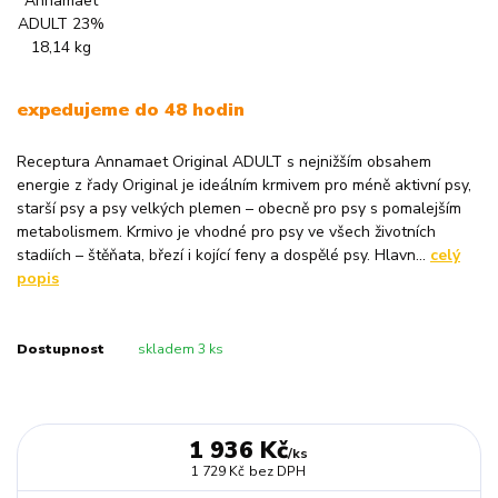
expedujeme do 48 hodin
Receptura Annamaet Original ADULT s nejnižším obsahem
energie z řady Original je ideálním krmivem pro méně aktivní psy,
starší psy a psy velkých plemen – obecně pro psy s pomalejším
metabolismem. Krmivo je vhodné pro psy ve všech životních
stadiích – štěňata, březí i kojící feny a dospělé psy. Hlavn...
celý
popis
Dostupnost
skladem 3 ks
1 936 Kč
/
ks
1 729 Kč
bez DPH