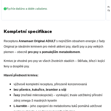
na
Rychle dodáno a dobře zabaleno.
+
ryc
Kompletní specifikace
Receptura
Annamaet Original ADULT
s nejnižším obsahem energie z řady
Original je ideálním krmivem pro méně aktivní psy, starší psy a psy velkých
plemen – obecně
pro psy s pomalejším metabolismem
.
Krmivo je vhodné pro psy ve všech životních stadiích – štěňata, březí i kojící
feny a dospělé psy.
Hlavní přednosti krmiva:
výživově kompletní receptura, přirozeně konzervovaná
bez pšenice, kukuřice, brambor a sóji
řasy
(mořské mikroskopické) – vynikající, trvale udržitelný přírodní
zdroj omega-3 mastných kyselin
L-karnitin
– jeho zapojení do metabolismu tuků pomáhá udržovat