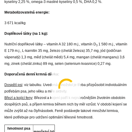
kyseliny 2,25 %, omega-3 mastné kyseliny 0,5 %, DHA 0,2 %.
Metabolizovatelná energie:
3 671 kcal/kg
Doplňkové látky (na 1 kg):
Nutriční doplňkové látky –
vitamín A 32 180 m.j., vitamín D
1 580 m.j., vitamín
3
E 179 m.j., L-karnitin 35 mg, železo (chelát železa) 35,7 mg, jód (jodičnan
vápenatý) 1,3 mg, měď (chelát mědi) 5,4 mg, mangan (chelát manganu) 3,6
mg, zinek (chelát zinku) 89 mg, selen (selenium kvasnice) 0,27 mg.
Doporučená denní krmná dávka:
Dospělí psi
: viz tabulku. Uvedená množství je třeba přizpůsobit individuálním
potřebám psa, jeho věku a míře aktivity.
Březí a kojící feny
: Březost a kojení patří k nejnáročnějším životním obdobím
dospělých psů, a příjem krmiva během nich by měl vzrůst. V období kojení se
může zvýšit až na čtyřnásobek. Feně podávejte takové množství krmiva,
které potřebuje pro udržení optimální tělesné hmotnosti.
hmotnost psa
množství (g)