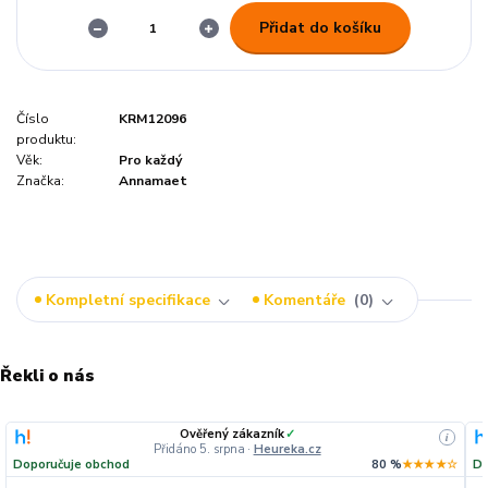
Přidat do košíku
Číslo
KRM12096
produktu:
Věk:
Pro každý
Značka:
Annamaet
Kompletní specifikace
Komentáře
0
Řekli o nás
Ověřený zákazník
✓
i
Přidáno 5. srpna
·
Heureka.cz
Doporučuje obchod
80 %
★★★★☆
Do