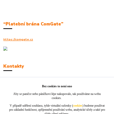
“Platební brána ComGate”
https://comgate.cz
Kontakty
Robert Polák
+420606494961
Bez cookies to není ono
Aby se paničce nebo páníčkovi lépe nakupovalo, tak používáme na webu
info@jackie-shop.cz
cookies.
V případě udělení souhlasu, tyhle virtuální sušenky (
cookies
) budeme používat
pro základní funkčnost, zpříjemnění používání webu, analytické účely a také pro
účely cílení reklamy.