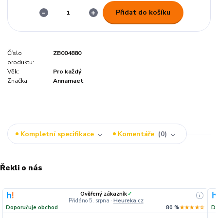
Přidat do košíku
Číslo
ZB004880
produktu:
Věk:
Pro každý
Značka:
Annamaet
Kompletní specifikace
Komentáře
0
Řekli o nás
Ověřený zákazník
✓
i
Přidáno 5. srpna
·
Heureka.cz
Doporučuje obchod
80 %
★★★★☆
Do