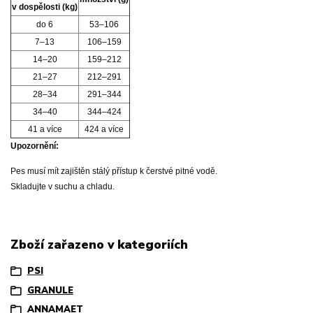
v dospělosti (kg)
do 6
53–106
7–13
106–159
14–20
159–212
21–27
212–291
28–34
291–344
34–40
344–424
41 a více
424 a více
Upozornění:
Pes musí mít zajištěn stálý přístup k čerstvé pitné vodě.
Skladujte v suchu a chladu.
Zboží zařazeno v kategoriích
PSI
GRANULE
ANNAMAET