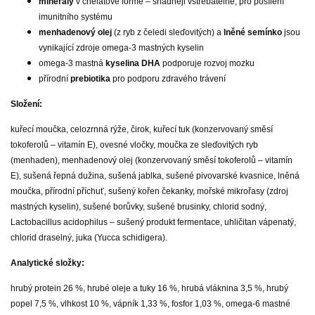
minerály
v chelátové formě – snadněji vstřebatelné, pro posílení
imunitního systému
menhadenový olej
(z ryb z čeledi sleďovitých) a
lněné semínko
jsou
vynikající zdroje omega-3 mastných kyselin
omega-3 mastná
kyselina DHA
podporuje rozvoj mozku
přírodní
prebiotika
pro podporu zdravého trávení
Složení:
kuřecí moučka, celozrnná rýže, čirok, kuřecí tuk (konzervovaný směsí
tokoferolů – vitamín E), ovesné vločky, moučka ze sleďovitých ryb
(menhaden), menhadenový olej (konzervovaný směsí tokoferolů – vitamín
E), sušená řepná dužina, sušená jablka, sušené pivovarské kvasnice, lněná
moučka, přírodní příchuť, sušený kořen čekanky, mořské mikrořasy (zdroj
mastných kyselin), sušené borůvky, sušené brusinky, chlorid sodný,
Lactobacillus acidophilus – sušený produkt fermentace, uhličitan vápenatý,
chlorid draselný, juka (Yucca schidigera).
Analytické složky:
hrubý protein 26 %, hrubé oleje a tuky 16 %, hrubá vláknina 3,5 %, hrubý
popel 7,5 %, vlhkost 10 %, vápník 1,33 %, fosfor 1,03 %, omega-6 mastné