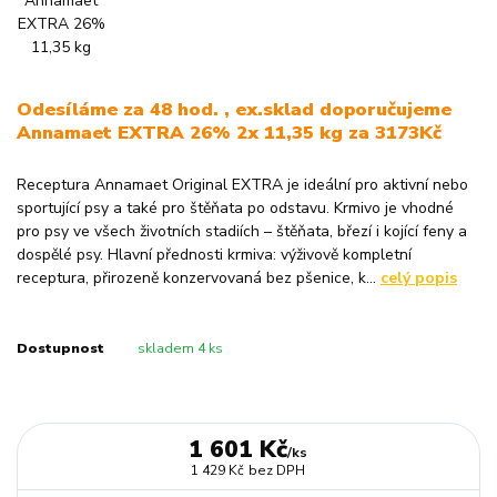
Odesíláme za 48 hod. , ex.sklad doporučujeme
Annamaet EXTRA 26% 2x 11,35 kg za 3173Kč
Receptura Annamaet Original EXTRA je ideální pro aktivní nebo
sportující psy a také pro štěňata po odstavu. Krmivo je vhodné
pro psy ve všech životních stadiích – štěňata, březí i kojící feny a
dospělé psy. Hlavní přednosti krmiva: výživově kompletní
receptura, přirozeně konzervovaná bez pšenice, k...
celý popis
Dostupnost
skladem 4 ks
1 601 Kč
/
ks
1 429 Kč
bez DPH