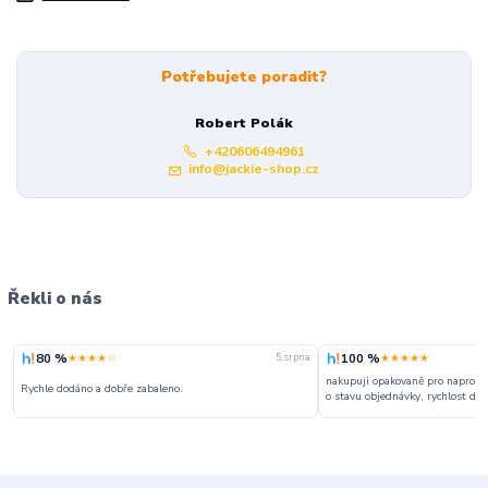
Potřebujete poradit?
Robert Polák
+420606494961
info@jackie-shop.cz
Řekli o nás
80 %
100 %
★★★★☆
★★★★★
5. srpna
nakupuji opakovaně pro naprosto
Rychle dodáno a dobře zabaleno.
o stavu objednávky, rychlost dodá