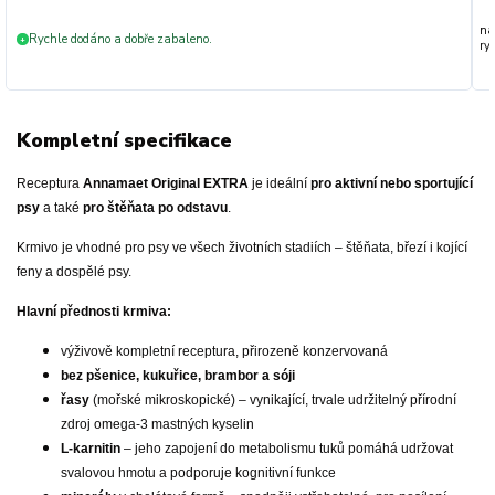
na
Rychle dodáno a dobře zabaleno.
+
ryc
Kompletní specifikace
Receptura
Annamaet Original EXTRA
je ideální
pro aktivní nebo sportující
psy
a také
pro štěňata po odstavu
.
Krmivo je vhodné pro psy ve všech životních stadiích – štěňata, březí i kojící
feny a dospělé psy.
Hlavní přednosti krmiva:
výživově kompletní receptura, přirozeně konzervovaná
bez pšenice, kukuřice, brambor a sóji
řasy
(mořské mikroskopické) – vynikající, trvale udržitelný přírodní
zdroj omega-3 mastných kyselin
L-karnitin
– jeho zapojení do metabolismu tuků pomáhá udržovat
svalovou hmotu a podporuje kognitivní funkce