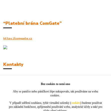
“Platební brána ComGate”
https://comgate.cz
Kontakty
Robert Polák
+420606494961
Bez cookies to není ono
Aby se paničce nebo páníčkovi lépe nakupovalo, tak používáme na webu
info@jackie-shop.cz
cookies.
V případě udělení souhlasu, tyhle virtuální sušenky (
cookies
) budeme používat
pro základní funkčnost, zpříjemnění používání webu, analytické účely a také pro
účely cílení reklamy.