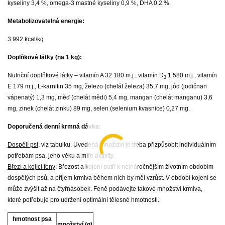
kyseliny 3,4 %, omega-3 mastné kyseliny 0,9 %, DHA 0,2 %.
Metabolizovatelná energie:
3 992 kcal/kg
Doplňkové látky (na 1 kg):
Nutriční doplňkové látky – vitamín A 32 180 m.j., vitamín D
1 580 m.j., vitamín
3
E 179 m.j., L-karnitin 35 mg, železo (chelát železa) 35,7 mg, jód (jodičnan
vápenatý) 1,3 mg, měď (chelát mědi) 5,4 mg, mangan (chelát manganu) 3,6
mg, zinek (chelát zinku) 89 mg, selen (selenium kvasnice) 0,27 mg.
Doporučená denní krmná dávka:
Dospělí psi
: viz tabulku. Uvedená množství je třeba přizpůsobit individuálním
potřebám psa, jeho věku a míře aktivity.
Březí a kojící feny
: Březost a kojení patří k nejnáročnějším životním obdobím
dospělých psů, a příjem krmiva během nich by měl vzrůst. V období kojení se
může zvýšit až na čtyřnásobek. Feně podávejte takové množství krmiva,
které potřebuje pro udržení optimální tělesné hmotnosti.
hmotnost psa
množství (g)