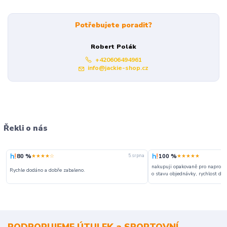
Potřebujete poradit?
Robert Polák
+420606494961
info@jackie-shop.cz
Řekli o nás
80 %
100 %
★★★★☆
★★★★★
5. srpna
nakupuji opakovaně pro naprosto
Rychle dodáno a dobře zabaleno.
o stavu objednávky, rychlost dodá