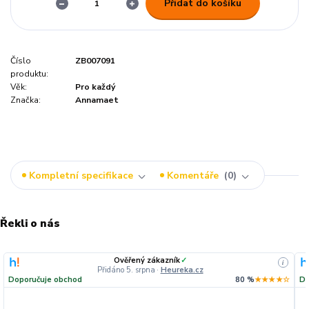
Přidat do košíku
Číslo
ZB007091
produktu:
Věk:
Pro každý
Značka:
Annamaet
Kompletní specifikace
Komentáře
0
Řekli o nás
Ověřený zákazník
✓
i
Přidáno 5. srpna
·
Heureka.cz
Doporučuje obchod
80 %
★★★★☆
Do