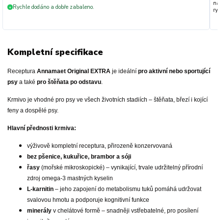
na
Rychle dodáno a dobře zabaleno.
+
ryc
Kompletní specifikace
Receptura
Annamaet Original EXTRA
je ideální
pro aktivní nebo sportující
psy
a také
pro štěňata po odstavu
.
Krmivo je vhodné pro psy ve všech životních stadiích – štěňata, březí i kojící
feny a dospělé psy.
Hlavní přednosti krmiva:
výživově kompletní receptura, přirozeně konzervovaná
bez pšenice, kukuřice, brambor a sóji
řasy
(mořské mikroskopické) – vynikající, trvale udržitelný přírodní
zdroj omega-3 mastných kyselin
L-karnitin
– jeho zapojení do metabolismu tuků pomáhá udržovat
svalovou hmotu a podporuje kognitivní funkce
minerály
v chelátové formě – snadněji vstřebatelné, pro posílení