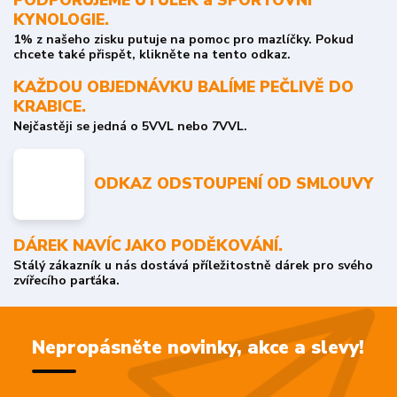
PODPORUJEME ÚTULEK a SPORTOVNÍ
KYNOLOGIE.
1% z našeho zisku putuje na pomoc pro mazlíčky. Pokud
chcete také přispět, klikněte na tento odkaz.
KAŽDOU OBJEDNÁVKU BALÍME PEČLIVĚ DO
KRABICE.
Nejčastěji se jedná o 5VVL nebo 7VVL.
ODKAZ ODSTOUPENÍ OD SMLOUVY
DÁREK NAVÍC JAKO PODĚKOVÁNÍ.
Stálý zákazník u nás dostává příležitostně dárek pro svého
zvířecího parťáka.
Nepropásněte novinky, akce a slevy!