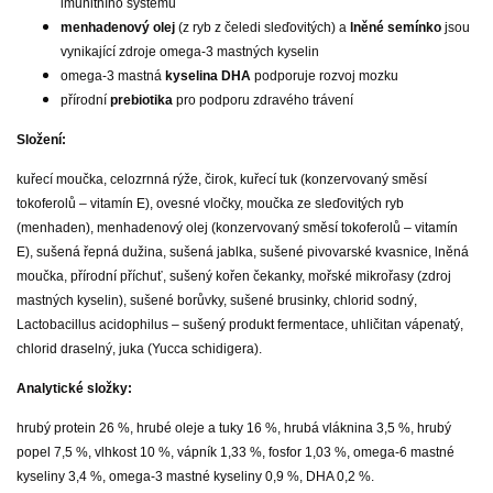
imunitního systému
menhadenový olej
(z ryb z čeledi sleďovitých) a
lněné semínko
jsou
vynikající zdroje omega-3 mastných kyselin
omega-3 mastná
kyselina DHA
podporuje rozvoj mozku
přírodní
prebiotika
pro podporu zdravého trávení
Složení:
kuřecí moučka, celozrnná rýže, čirok, kuřecí tuk (konzervovaný směsí
tokoferolů – vitamín E), ovesné vločky, moučka ze sleďovitých ryb
(menhaden), menhadenový olej (konzervovaný směsí tokoferolů – vitamín
E), sušená řepná dužina, sušená jablka, sušené pivovarské kvasnice, lněná
moučka, přírodní příchuť, sušený kořen čekanky, mořské mikrořasy (zdroj
mastných kyselin), sušené borůvky, sušené brusinky, chlorid sodný,
Lactobacillus acidophilus – sušený produkt fermentace, uhličitan vápenatý,
chlorid draselný, juka (Yucca schidigera).
Analytické složky:
hrubý protein 26 %, hrubé oleje a tuky 16 %, hrubá vláknina 3,5 %, hrubý
popel 7,5 %, vlhkost 10 %, vápník 1,33 %, fosfor 1,03 %, omega-6 mastné
kyseliny 3,4 %, omega-3 mastné kyseliny 0,9 %, DHA 0,2 %.