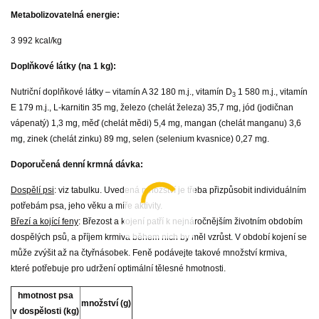
Metabolizovatelná energie:
3 992 kcal/kg
Doplňkové látky (na 1 kg):
Nutriční doplňkové látky – vitamín A 32 180 m.j., vitamín D
1 580 m.j., vitamín
3
E 179 m.j., L-karnitin 35 mg, železo (chelát železa) 35,7 mg, jód (jodičnan
vápenatý) 1,3 mg, měď (chelát mědi) 5,4 mg, mangan (chelát manganu) 3,6
mg, zinek (chelát zinku) 89 mg, selen (selenium kvasnice) 0,27 mg.
Doporučená denní krmná dávka:
Dospělí psi
: viz tabulku. Uvedená množství je třeba přizpůsobit individuálním
potřebám psa, jeho věku a míře aktivity.
Březí a kojící feny
: Březost a kojení patří k nejnáročnějším životním obdobím
dospělých psů, a příjem krmiva během nich by měl vzrůst. V období kojení se
může zvýšit až na čtyřnásobek. Feně podávejte takové množství krmiva,
které potřebuje pro udržení optimální tělesné hmotnosti.
hmotnost psa
množství (g)
v dospělosti (kg)