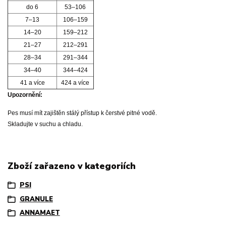
do 6
53–106
7–13
106–159
14–20
159–212
21–27
212–291
28–34
291–344
34–40
344–424
41 a více
424 a více
Upozornění:
Pes musí mít zajištěn stálý přístup k čerstvé pitné vodě.
Skladujte v suchu a chladu.
Zboží zařazeno v kategoriích
PSI
GRANULE
ANNAMAET