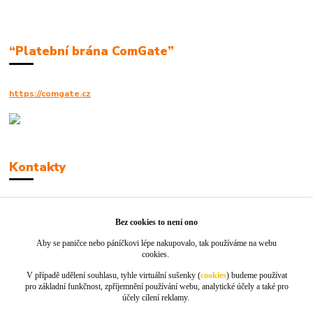
“Platební brána ComGate”
https://comgate.cz
Kontakty
Robert Polák
+420606494961
Bez cookies to není ono
Aby se paničce nebo páníčkovi lépe nakupovalo, tak používáme na webu
info@jackie-shop.cz
cookies.
V případě udělení souhlasu, tyhle virtuální sušenky (
cookies
) budeme používat
pro základní funkčnost, zpříjemnění používání webu, analytické účely a také pro
účely cílení reklamy.