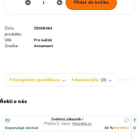
Přidat do košíku
Číslo
ZB006384
produktu:
Věk:
Pro každý
Značka:
Annamaet
Kompletní specifikace
Komentáře
0
Řekli o nás
Ověřený zákazník
✓
i
Přidáno 5. srpna
·
Heureka.cz
Doporučuje obchod
80 %
★★★★☆
Do