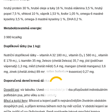
hrubý protein 30 %, hrubé oleje a tuky 16 %, hrubá vláknina 3,5 %, hrubý
popel 7,5 %, vlhkost 10 %, vápník 1,53 %, fosfor 1,05 %, omega-6 mastné
kyseliny 3,5 %, omega-3 mastné kyseliny 1 %, DHA 0,2 %.
Metabolizovatelná energie:
3 980 kcal/kg
Doplňkové látky (na 1 kg):
Nutriční doplňkové látky – vitamín A 32 180 m.j., vitamín D
1 580 m.j., vitamín
3
E 179 m.j., L-karnitin 35 mg, železo (chelát železa) 35,7 mg, jód (jodičnan
vápenatý) 1,3 mg, měď (chelát mědi) 5,4 mg, mangan (chelát manganu) 3,6
mg, zinek (chelát zinku) 89 mg, selen (selenium kvasnice) 0,27 mg.
Doporučená denní krmná dávka:
Dospělí psi
: viz tabulku. Uvedená množství je třeba přizpůsobit individuálním
potřebám psa, jeho věku a míře aktivity.
Březí a kojící feny
: Březost a kojení patří k nejnáročnějším životním obdobím
dospělých psů, a příjem krmiva během nich by měl vzrůst. V období kojení se
může zvýšit až na čtyřnásobek. Feně podávejte takové množství krmiva,