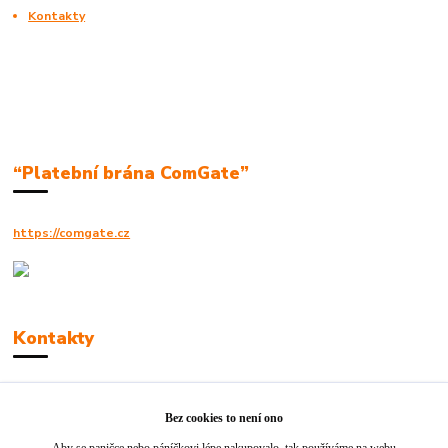
Kontakty
“Platební brána ComGate”
https://comgate.cz
Kontakty
Robert Polák
+420606494961
Bez cookies to není ono
Aby se paničce nebo páníčkovi lépe nakupovalo, tak používáme na webu