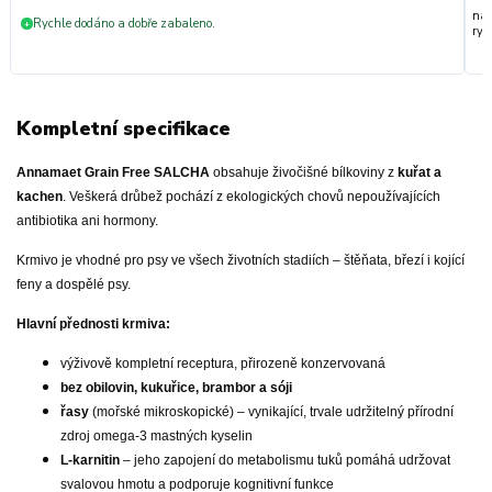
nak
Rychle dodáno a dobře zabaleno.
+
ryc
Kompletní specifikace
Annamaet Grain Free SALCHA
obsahuje živočišné bílkoviny z
kuřat a
kachen
. Veškerá drůbež pochází z ekologických chovů nepoužívajících
antibiotika ani hormony.
Krmivo je vhodné pro psy ve všech životních stadiích – štěňata, březí i kojící
feny a dospělé psy.
Hlavní přednosti krmiva:
výživově kompletní receptura, přirozeně konzervovaná
bez obilovin, kukuřice, brambor a sóji
řasy
(mořské mikroskopické) – vynikající, trvale udržitelný přírodní
zdroj omega-3 mastných kyselin
L-karnitin
– jeho zapojení do metabolismu tuků pomáhá udržovat
svalovou hmotu a podporuje kognitivní funkce