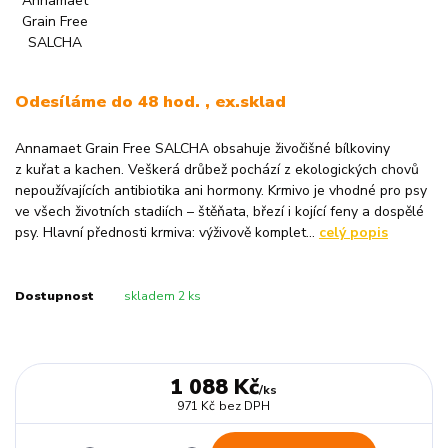
Odesíláme do 48 hod. , ex.sklad
Annamaet Grain Free SALCHA obsahuje živočišné bílkoviny
z kuřat a kachen. Veškerá drůbež pochází z ekologických chovů
nepoužívajících antibiotika ani hormony. Krmivo je vhodné pro psy
ve všech životních stadiích – štěňata, březí i kojící feny a dospělé
psy. Hlavní přednosti krmiva: výživově komplet...
celý popis
Dostupnost
skladem 2 ks
1 088 Kč
/
ks
971 Kč
bez DPH