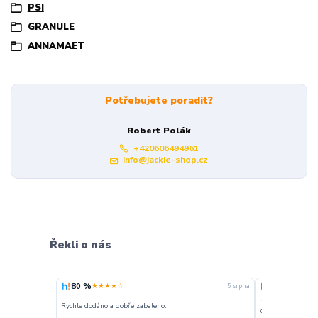
PSI
GRANULE
ANNAMAET
Potřebujete poradit?
Robert Polák
+420606494961
info@jackie-shop.cz
Řekli o nás
80 %
100 %
★★★★☆
★★★
5. srpna
nakupuji opakovan
Rychle dodáno a dobře zabaleno.
o stavu objednávky