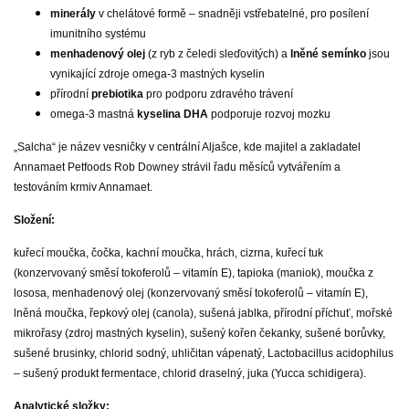
minerály
v chelátové formě – snadněji vstřebatelné, pro posílení
imunitního systému
menhadenový olej
(z ryb z čeledi sleďovitých) a
lněné semínko
jsou
vynikající zdroje omega-3 mastných kyselin
přírodní
prebiotika
pro podporu zdravého trávení
omega-3 mastná
kyselina DHA
podporuje rozvoj mozku
„Salcha“ je název vesničky v centrální Aljašce, kde majitel a zakladatel
Annamaet Petfoods Rob Downey strávil řadu měsíců vytvářením a
testováním krmiv Annamaet.
Složení:
kuřecí moučka, čočka, kachní moučka, hrách, cizrna, kuřecí tuk
(konzervovaný směsí tokoferolů – vitamín E), tapioka (maniok), moučka z
lososa, menhadenový olej (konzervovaný směsí tokoferolů – vitamín E),
lněná moučka, řepkový olej (canola), sušená jablka, přírodní příchuť, mořské
mikrořasy (zdroj mastných kyselin), sušený kořen čekanky, sušené borůvky,
sušené brusinky, chlorid sodný, uhličitan vápenatý, Lactobacillus acidophilus
– sušený produkt fermentace, chlorid draselný, juka (Yucca schidigera).
Analytické složky: