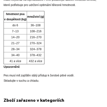
které potřebuje pro udržení optimální tělesné hmotnosti.
hmotnost psa
množství (g)
v dospělosti (kg)
do 6
36–108
7–13
108–216
14–20
216–270
21–27
270–324
28–34
324–378
34–40
378–432
41 a více
432 a více
Upozornění:
Pes musí mít zajištěn stálý přístup k čerstvé pitné vodě.
Skladujte v suchu a chladu.
Zboží zařazeno v kategoriích