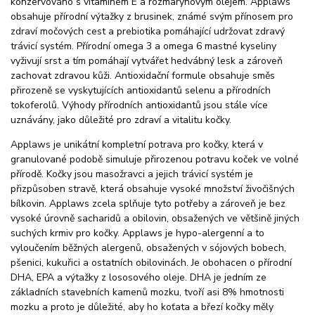
konzervováno s vitamínem E a rozmarýnovým olejem. Applaws
obsahuje přírodní výtažky z brusinek, známé svým přínosem pro
zdraví močových cest a prebiotika pomáhající udržovat zdravý
trávicí systém. Přírodní omega 3 a omega 6 mastné kyseliny
vyživují srst a tím pomáhají vytvářet hedvábný lesk a zároveň
zachovat zdravou kůži. Antioxidační formule obsahuje směs
přirozeně se vyskytujících antioxidantů selenu a přírodních
tokoferolů. Výhody přírodních antioxidantů jsou stále více
uznávány, jako důležité pro zdraví a vitalitu kočky.
Applaws je unikátní kompletní potrava pro kočky, která v
granulované podobě simuluje přirozenou potravu koček ve volné
přírodě. Kočky jsou masožravci a jejich trávicí systém je
přizpůsoben stravě, která obsahuje vysoké množství živočišných
bílkovin. Applaws zcela splňuje tyto potřeby a zároveň je bez
vysoké úrovně sacharidů a obilovin, obsažených ve většině jiných
suchých krmiv pro kočky. Applaws je hypo-alergenní a to
vyloučením běžných alergenů, obsažených v sójových bobech,
pšenici, kukuřici a ostatních obilovinách. Je obohacen o přírodní
DHA, EPA a výtažky z lososového oleje. DHA je jedním ze
základních stavebních kamenů mozku, tvoří asi 8% hmotnosti
mozku a proto je důležité, aby ho koťata a březí kočky měly