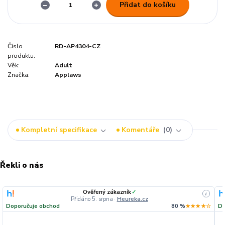
Přidat do košíku
Číslo
RD-AP4304-CZ
produktu:
Věk:
Adult
Značka:
Applaws
Kompletní specifikace
Komentáře
0
Řekli o nás
Ověřený zákazník
✓
i
Přidáno 5. srpna
·
Heureka.cz
Doporučuje obchod
80 %
★★★★☆
Do