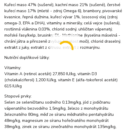
Kuřecí maso 47% (sušené), kachní maso 21% (sušené), čerstvé
kuřecí maso 17% (mleté - zdroj Omega 6), brambory, pivovarské
kvasnice, řepná dužnina, kuřecí vývar 1%, lososový olej (zdroj
omega-3, EPA a DHA), vitamíny a minerály, celá vejce (sušená),
rostlinná vláknina 0,03%, chlorid sodný, uhličitan vápenatý,
mořské řasy/kelp, brusinky, DL- Methionine (kyselina máselná -
chrání játra a přirozeně zvyšuje kyselost moči), chlorid draselný,
extrakt z juky, extrakt z citrusu, extrakt z rozmarýnu.
Nutriční doplňkové látky:
Vitamíny:
Vitamin A (retinol acetát) 27,850 IU/kg, vitamín D3
(cholekalciferol) 1,200 IU/kg, vitamín E (alfa-tokoferol acetát)
615 IU/kg
Stopové prvky:
Selen ze seleničitanu sodného 0,13mg/kg, jód z jodičnanu
vápenatého bezvodého 1,5mg/kg, železo z monohydrátu
železnatého 80mg, měď ze síranu měďnatého pentahydrátu
48mg/kg, magnesium ze síranu hořečnatého monohydrát
38mg/kg, zinek ze síranu zinečnatého monohydrát 135mg/kg,