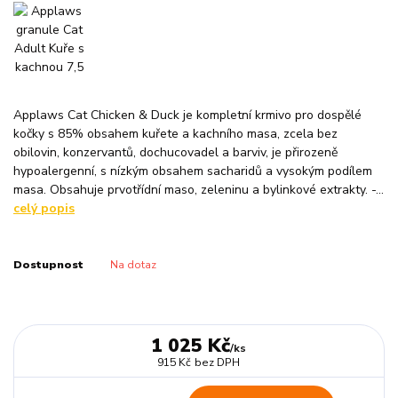
Applaws Cat Chicken & Duck je kompletní krmivo pro dospělé
kočky s 85% obsahem kuřete a kachního masa, zcela bez
obilovin, konzervantů, dochucovadel a barviv, je přirozeně
hypoalergenní, s nízkým obsahem sacharidů a vysokým podílem
masa. Obsahuje prvotřídní maso, zeleninu a bylinkové extrakty. -...
celý popis
Dostupnost
Na dotaz
1 025 Kč
/
ks
915 Kč
bez DPH