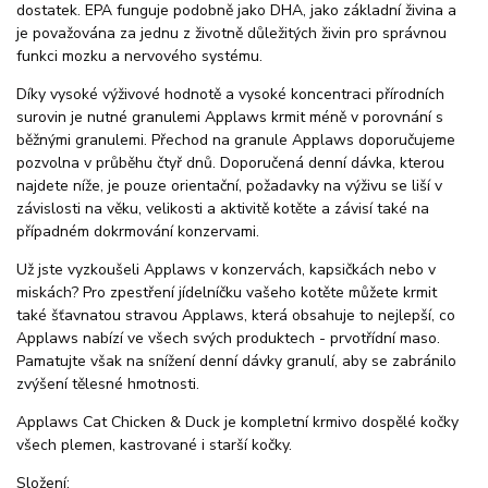
dostatek. EPA funguje podobně jako DHA, jako základní živina a
je považována za jednu z životně důležitých živin pro správnou
funkci mozku a nervového systému.
Díky vysoké výživové hodnotě a vysoké koncentraci přírodních
surovin je nutné granulemi Applaws krmit méně v porovnání s
běžnými granulemi. Přechod na granule Applaws doporučujeme
pozvolna v průběhu čtyř dnů. Doporučená denní dávka, kterou
najdete níže, je pouze orientační, požadavky na výživu se liší v
závislosti na věku, velikosti a aktivitě kotěte a závisí také na
případném dokrmování konzervami.
Už jste vyzkoušeli Applaws v konzervách, kapsičkách nebo v
miskách? Pro zpestření jídelníčku vašeho kotěte můžete krmit
také šťavnatou stravou Applaws, která obsahuje to nejlepší, co
Applaws nabízí ve všech svých produktech - prvotřídní maso.
Pamatujte však na snížení denní dávky granulí, aby se zabránilo
zvýšení tělesné hmotnosti.
Applaws Cat Chicken & Duck je kompletní krmivo dospělé kočky
všech plemen, kastrované i starší kočky.
Složení: