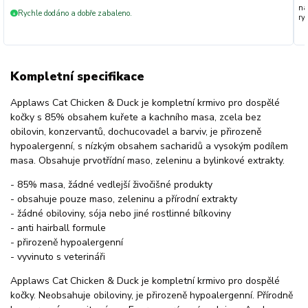
na
Rychle dodáno a dobře zabaleno.
+
ryc
Kompletní specifikace
Applaws Cat Chicken & Duck je kompletní krmivo pro dospělé
kočky s 85% obsahem kuřete a kachního masa, zcela bez
obilovin, konzervantů, dochucovadel a barviv, je přirozeně
hypoalergenní, s nízkým obsahem sacharidů a vysokým podílem
masa. Obsahuje prvotřídní maso, zeleninu a bylinkové extrakty.
- 85% masa, žádné vedlejší živočišné produkty
- obsahuje pouze maso, zeleninu a přírodní extrakty
- žádné obiloviny, sója nebo jiné rostlinné bílkoviny
- anti hairball formule
- přirozeně hypoalergenní
- vyvinuto s veterináři
Applaws Cat Chicken & Duck je kompletní krmivo pro dospělé
kočky. Neobsahuje obiloviny, je přirozeně hypoalergenní. Přírodně