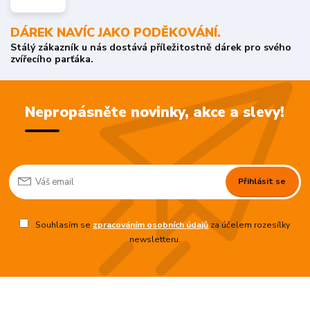
DÁREK NAVÍC JAKO PODĚKOVÁNÍ.
Stálý zákazník u nás dostává příležitostně dárek pro svého
zvířecího parťáka.
Nepropásněte novinky, akce a slevy!
Přihlásit se
Souhlasím se
zpracováním osobních údajů
za účelem rozesílky
newsletteru.