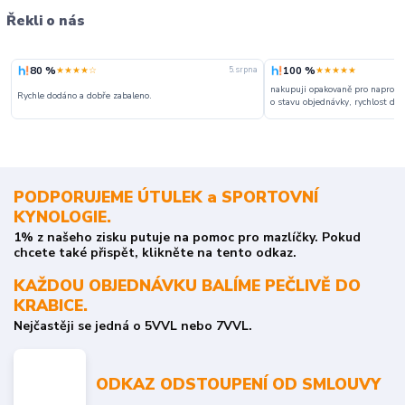
Řekli o nás
80 %
100 %
★★★★☆
★★★★★
5. srpna
nakupuji opakovaně pro naprosto
Rychle dodáno a dobře zabaleno.
o stavu objednávky, rychlost dodá
PODPORUJEME ÚTULEK a SPORTOVNÍ
KYNOLOGIE.
1% z našeho zisku putuje na pomoc pro mazlíčky. Pokud
chcete také přispět, klikněte na tento odkaz.
KAŽDOU OBJEDNÁVKU BALÍME PEČLIVĚ DO
KRABICE.
Nejčastěji se jedná o 5VVL nebo 7VVL.
ODKAZ ODSTOUPENÍ OD SMLOUVY