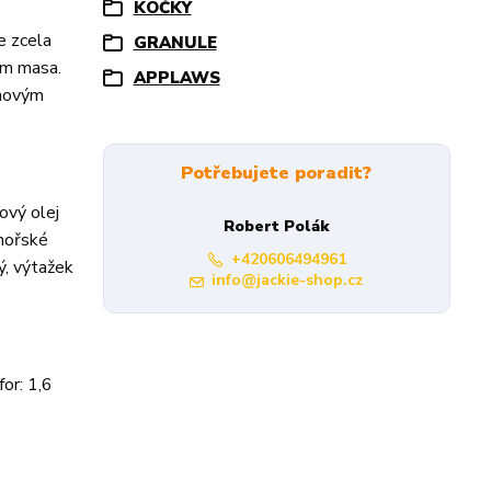
KOČKY
e zcela
GRANULE
em masa.
APPLAWS
ýnovým
Potřebujete poradit?
ový olej
Robert Polák
 mořské
+420606494961
ý, výtažek
info@jackie-shop.cz
or: 1,6