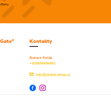
tteru.
mGate”
Kontakty
Robert Polák
+420606494961
info@jackie-shop.cz