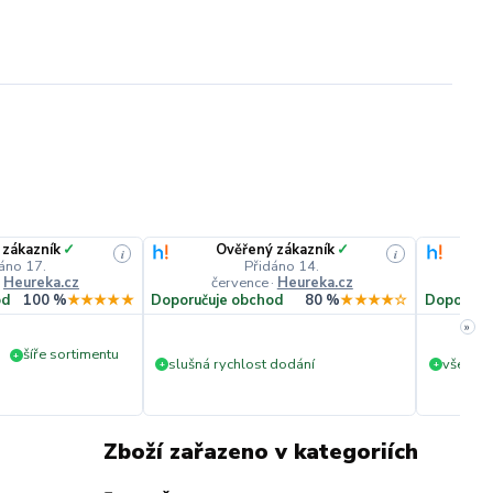
 zákazník
✓
Ověřený zákazník
✓
i
i
áno 17.
Přidáno 14.
·
Heureka.cz
července
·
Heureka.cz
č
od
100 %
★★★★★
Doporučuje obchod
80 %
★★★★☆
Doporuču
»
šíře sortimentu
+
slušná rychlost dodání
vše v p
+
+
Zboží zařazeno v kategoriích