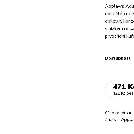
Applaws Adult
dospělé kočk
obilovin, konz
s nízkým obs
prvotřídní kuře
Dostupnost
471 K
421 Kč
bez
Číslo produktu:
Značka:
Appla