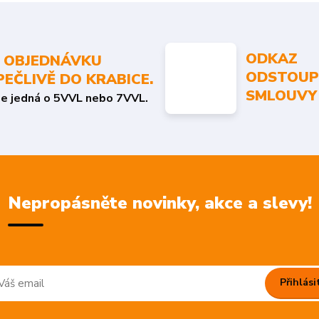
ODKAZ
 OBJEDNÁVKU
ODSTOUP
PEČLIVĚ DO KRABICE.
SMLOUVY
se jedná o 5VVL nebo 7VVL.
Nepropásněte novinky, akce a slevy!
Přihlási