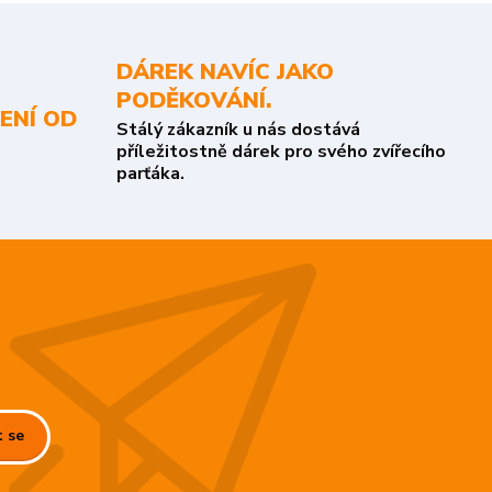
DÁREK NAVÍC JAKO
PODĚKOVÁNÍ.
ENÍ OD
Stálý zákazník u nás dostává
příležitostně dárek pro svého zvířecího
parťáka.
t se