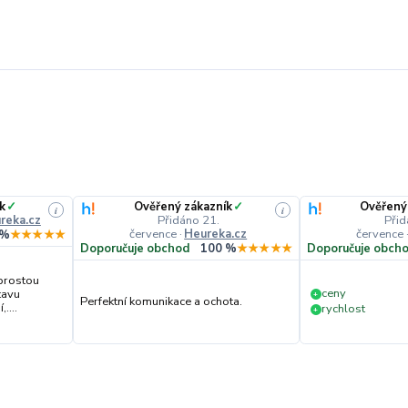
k
✓
Ověřený zákazník
✓
Ověřený
i
i
reka.cz
Přidáno 21.
Přid
července
·
Heureka.cz
července
 %
★★★★★
Doporučuje obchod
100 %
★★★★★
Doporučuje obch
prostou
ceny
tavu
+
Perfektní komunikace a ochota.
....
rychlost
+