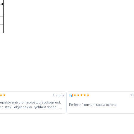
ka
★★
★★★★★
4. srpna
21
 opakovaně pro naprostou spokojenost,
Perfektní komunikace a ochota.
 o stavu objednávky, rychlost dodání,....