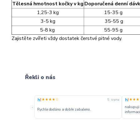
Tělesná hmotnost kočky v kg
Doporučená denní dáv
1,25-3 kg
15-35 g
3-5 kg
35-55 g
5-8 kg
55-95 g
Zajistěte zvířeti vždy dostatek čerstvé pitné vody.
Řekli o nás
★★★★☆
★★★
5. srpna
nakupuji
«
Rychle dodáno a dobře zabaleno.
informace