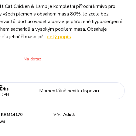
 Cat Chicken & Lamb je kompletní přírodní krmivo pro
y všech plemen s obsahem masa 80%. Je zcela bez
ervantů, dochucovadel a barviv, je přirozeně hypoalergenní,
ahem sacharidů a vysokým podílem masa. Obsahuje
cí a jehněčí maso, př...
celý popis
Na dotaz
č
/
ks
Momentálně není k dispozici
 DPH
KRM14170
Věk:
Adult
ws