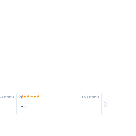
★★★★★
★★★★☆
. července
17. července
»
ceny
slušná rychlost dod