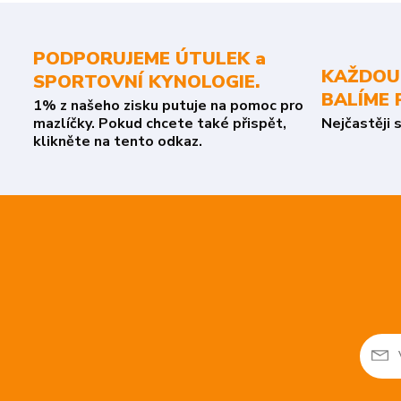
PODPORUJEME ÚTULEK a
KAŽDOU
SPORTOVNÍ KYNOLOGIE.
BALÍME 
1% z našeho zisku putuje na pomoc pro
mazlíčky. Pokud chcete také přispět,
Nejčastěji 
klikněte na tento odkaz.