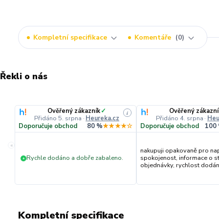
Kompletní specifikace
Komentáře
0
Řekli o nás
Ověřený zákazník
✓
Ověřený zákazní
i
Přidáno 5. srpna
·
Heureka.cz
Přidáno 4. srpna
·
Heu
Doporučuje obchod
80 %
★★★★☆
Doporučuje obchod
100
«
nakupuji opakovaně pro na
Rychle dodáno a dobře zabaleno.
spokojenost, informace o s
+
objednávky, rychlost dodání,
Kompletní specifikace