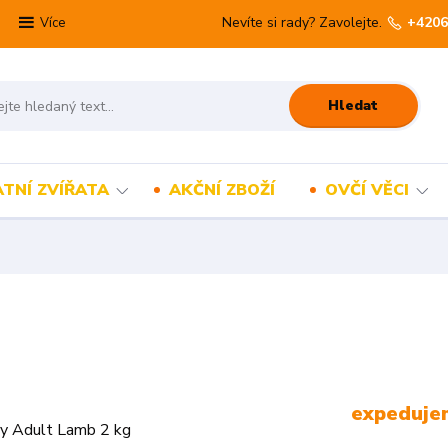
Nevíte si rady? Zavolejte.
+4206
Více
Hledat
TNÍ ZVÍŘATA
AKČNÍ ZBOŽÍ
OVČÍ VĚCI
expedujem