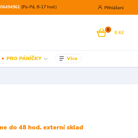
06494961
(Po-Pá, 8-17 hod.)
Přihlášení
0
0 Kč
Více
PRO PÁNÍČKY
e do 48 hod. externí sklad