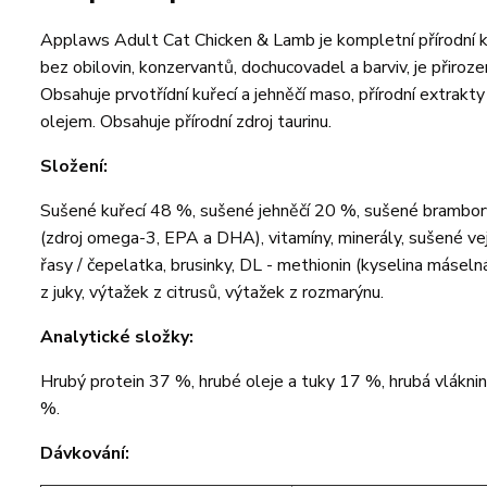
Applaws Adult Cat Chicken & Lamb je kompletní přírodní
bez obilovin, konzervantů, dochucovadel a barviv, je přir
Obsahuje prvotřídní kuřecí a jehněčí maso, přírodní extrak
olejem. Obsahuje přírodní zdroj taurinu.
Složení:
Sušené kuřecí 48 %, sušené jehněčí 20 %, sušené brambory,
(zdroj omega-3, EPA a DHA), vitamíny, minerály, sušené vejc
řasy / čepelatka, brusinky, DL - methionin (kyselina máselná
z juky, výtažek z citrusů, výtažek z rozmarýnu.
Analytické složky:
Hrubý protein 37 %, hrubé oleje a tuky 17 %, hrubá vláknin
%.
Dávkování: