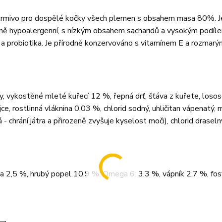
 krmivo pro dospělé kočky všech plemen s obsahem masa 80%. J
ozeně hypoalergenní, s nízkým obsahem sacharidů a vysokým podíl
ty a probiotika. Je přírodně konzervováno s vitamínem E a rozmar
 vykostěné mleté kuřecí 12 %, řepná drť, šťáva z kuřete, losos
e, rostlinná vláknina 0,03 %, chlorid sodný, uhličitan vápenatý,
 - chrání játra a přirozeně zvyšuje kyselost moči), chlorid draseln
a 2,5 %, hrubý popel 10,9 %. Omega 6: 3,3 %, vápník 2,7 %, fosf