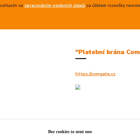
uhlasím se
zpracováním osobních údajů
za účelem rozesílky newsle
“Platební brána Co
https://comgate.cz
Bez cookies to není ono