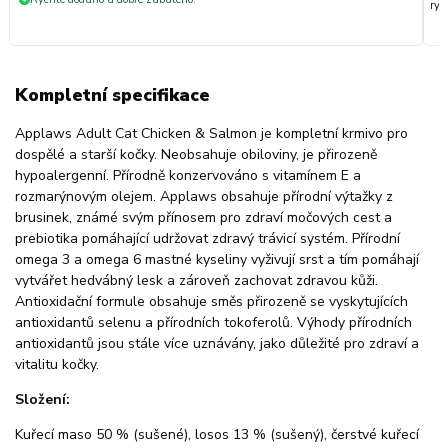
ryc
Kompletní specifikace
Applaws Adult Cat Chicken & Salmon je kompletní krmivo pro
dospělé a starší kočky. Neobsahuje obiloviny, je přirozeně
hypoalergenní. Přírodně konzervováno s vitamínem E a
rozmarýnovým olejem. Applaws obsahuje přírodní výtažky z
brusinek, známé svým přínosem pro zdraví močových cest a
prebiotika pomáhající udržovat zdravý trávicí systém. Přírodní
omega 3 a omega 6 mastné kyseliny vyživují srst a tím pomáhají
vytvářet hedvábný lesk a zároveň zachovat zdravou kůži.
Antioxidační formule obsahuje směs přirozeně se vyskytujících
antioxidantů selenu a přírodních tokoferolů. Výhody přírodních
antioxidantů jsou stále více uznávány, jako důležité pro zdraví a
vitalitu kočky.
Složení:
Kuřecí maso 50 % (sušené), losos 13 % (sušený), čerstvé kuřecí