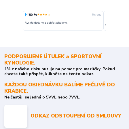
80 %
100 %
★★★★☆
★★★
5. srpna
nakupuji opakovan
Rychle dodáno a dobře zabaleno.
o stavu objednávky
PODPORUJEME ÚTULEK a SPORTOVNÍ
KYNOLOGIE.
1% z našeho zisku putuje na pomoc pro mazlíčky. Pokud
chcete také přispět, klikněte na tento odkaz.
KAŽDOU OBJEDNÁVKU BALÍME PEČLIVĚ DO
KRABICE.
Nejčastěji se jedná o 5VVL nebo 7VVL.
ODKAZ ODSTOUPENÍ OD SMLOUVY