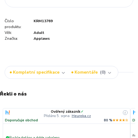
Číslo
KRM13769
produktu:
Věk:
Adult
Značka:
Applaws
Kompletní specifikace
Komentáře
0
Řekli o nás
Ověřený zákazník
✓
i
Přidáno 5. srpna
·
Heureka.cz
Doporučuje obchod
80 %
★★★★☆
Do
nak
Rychle dodáno a dobře zabaleno.
+