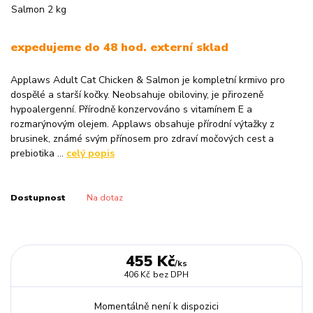
expedujeme do 48 hod. externí sklad
Applaws Adult Cat Chicken & Salmon je kompletní krmivo pro
dospělé a starší kočky. Neobsahuje obiloviny, je přirozeně
hypoalergenní. Přírodně konzervováno s vitamínem E a
rozmarýnovým olejem. Applaws obsahuje přírodní výtažky z
brusinek, známé svým přínosem pro zdraví močových cest a
prebiotika ...
celý popis
Dostupnost
Na dotaz
455 Kč
/
ks
406 Kč
bez DPH
Momentálně není k dispozici