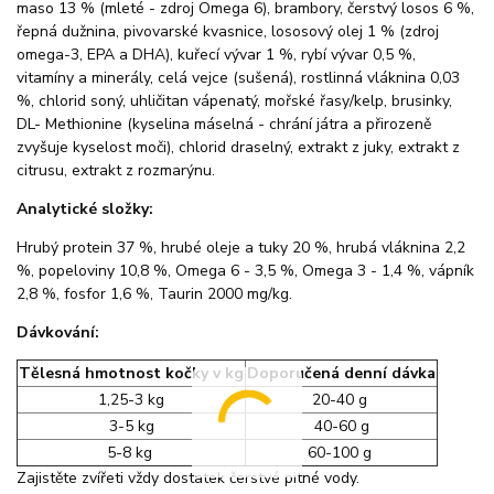
maso 13 % (mleté - zdroj Omega 6), brambory, čerstvý losos 6 %,
řepná dužnina, pivovarské kvasnice, lososový olej 1 % (zdroj
omega-3, EPA a DHA), kuřecí vývar 1 %, rybí vývar 0,5 %,
vitamíny a minerály, celá vejce (sušená), rostlinná vláknina 0,03
%, chlorid soný, uhličitan vápenatý, mořské řasy/kelp, brusinky,
DL- Methionine (kyselina máselná - chrání játra a přirozeně
zvyšuje kyselost moči), chlorid draselný, extrakt z juky, extrakt z
citrusu, extrakt z rozmarýnu.
Analytické složky:
Hrubý protein 37 %, hrubé oleje a tuky 20 %, hrubá vláknina 2,2
%, popeloviny 10,8 %, Omega 6 - 3,5 %, Omega 3 - 1,4 %, vápník
2,8 %, fosfor 1,6 %, Taurin 2000 mg/kg.
Dávkování:
Tělesná hmotnost kočky v kg
Doporučená denní dávka
1,25-3 kg
20-40 g
3-5 kg
40-60 g
5-8 kg
60-100 g
Zajistěte zvířeti vždy dostatek čerstvé pitné vody.