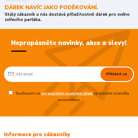
DÁREK NAVÍC JAKO PODĚKOVÁNÍ.
Stálý zákazník u nás dostává příležitostně dárek pro svého
zvířecího parťáka.
Nepropásněte novinky, akce a slevy!
Přihlásit se
Souhlasím se
zpracováním osobních údajů
za účelem rozesílky
newsletteru.
Informace pro zákazníky