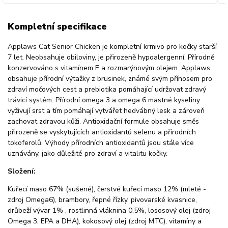
Kompletní specifikace
Applaws Cat Senior Chicken je kompletní krmivo pro kočky starší
7 let. Neobsahuje obiloviny, je přirozeně hypoalergenní. Přírodně
konzervováno s vitamínem E a rozmarýnovým olejem. Applaws
obsahuje přírodní výtažky z brusinek, známé svým přínosem pro
zdraví močových cest a prebiotika pomáhající udržovat zdravý
trávicí systém. Přírodní omega 3 a omega 6 mastné kyseliny
vyživují srst a tím pomáhají vytvářet hedvábný lesk a zároveň
zachovat zdravou kůži. Antioxidační formule obsahuje směs
přirozeně se vyskytujících antioxidantů selenu a přírodních
tokoferolů. Výhody přírodních antioxidantů jsou stále více
uznávány, jako důležité pro zdraví a vitalitu kočky.
Složení:
Kuřecí maso 67% (sušené), čerstvé kuřecí maso 12% (mleté -
zdroj Omega6), brambory, řepné řízky, pivovarské kvasnice,
drůbeží vývar 1% , rostlinná vláknina 0,5%, lososový olej (zdroj
Omega 3, EPA a DHA), kokosový olej (zdroj MTC), vitamíny a