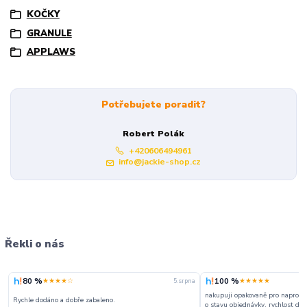
KOČKY
GRANULE
APPLAWS
Potřebujete poradit?
Robert Polák
+420606494961
info@jackie-shop.cz
Řekli o nás
80 %
100 %
★★★★☆
★★★★★
5. srpna
nakupuji opakovaně pro naprosto
Rychle dodáno a dobře zabaleno.
o stavu objednávky, rychlost dodá