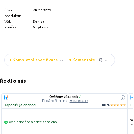
Číslo
KRM13772
produktu:
Věk:
Senior
Značka:
Applaws
Kompletní specifikace
Komentáře
0
Řekli o nás
Ověřený zákazník
✓
i
Přidáno 5. srpna
·
Heureka.cz
Doporučuje obchod
80 %
★★★★☆
Do
na
Rychle dodáno a dobře zabaleno.
+
ryc