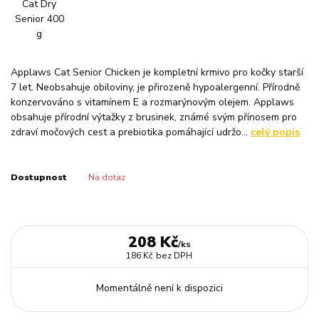
Applaws Cat Senior Chicken je kompletní krmivo pro kočky starší
7 let. Neobsahuje obiloviny, je přirozeně hypoalergenní. Přírodně
konzervováno s vitamínem E a rozmarýnovým olejem. Applaws
obsahuje přírodní výtažky z brusinek, známé svým přínosem pro
zdraví močových cest a prebiotika pomáhající udržo...
celý popis
Dostupnost
Na dotaz
208 Kč
/
ks
186 Kč
bez DPH
Momentálně není k dispozici