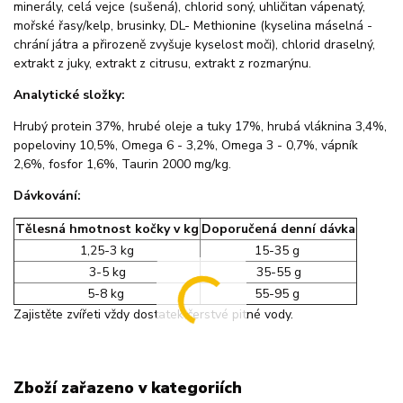
minerály, celá vejce (sušená), chlorid soný, uhličitan vápenatý,
mořské řasy/kelp, brusinky, DL- Methionine (kyselina máselná -
chrání játra a přirozeně zvyšuje kyselost moči), chlorid draselný,
extrakt z juky, extrakt z citrusu, extrakt z rozmarýnu.
Analytické složky:
Hrubý protein 37%, hrubé oleje a tuky 17%, hrubá vláknina 3,4%,
popeloviny 10,5%, Omega 6 - 3,2%, Omega 3 - 0,7%, vápník
2,6%, fosfor 1,6%, Taurin 2000 mg/kg.
Dávkování:
Tělesná hmotnost kočky v kg
Doporučená denní dávka
1,25-3 kg
15-35 g
3-5 kg
35-55 g
5-8 kg
55-95 g
Zajistěte zvířeti vždy dostatek čerstvé pitné vody.
Zboží zařazeno v kategoriích