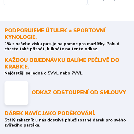
PODPORUJEME ÚTULEK a SPORTOVNÍ
KYNOLOGIE.
1% z našeho zisku putuje na pomoc pro mazlíčky. Pokud
chcete také přispět, klikněte na tento odkaz.
KAŽDOU OBJEDNÁVKU BALÍME PEČLIVĚ DO
KRABICE.
Nejčastěji se jedná o 5VVL nebo 7VVL.
ODKAZ ODSTOUPENÍ OD SMLOUVY
DÁREK NAVÍC JAKO PODĚKOVÁNÍ.
Stálý zákazník u nás dostává příležitostně dárek pro svého
zvířecího parťáka.