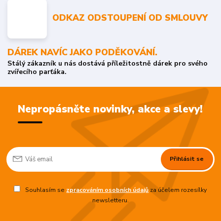
ODKAZ ODSTOUPENÍ OD SMLOUVY
DÁREK NAVÍC JAKO PODĚKOVÁNÍ.
Stálý zákazník u nás dostává příležitostně dárek pro svého
zvířecího parťáka.
Nepropásněte novinky, akce a slevy!
Přihlásit se
Souhlasím se
zpracováním osobních údajů
za účelem rozesílky
newsletteru.