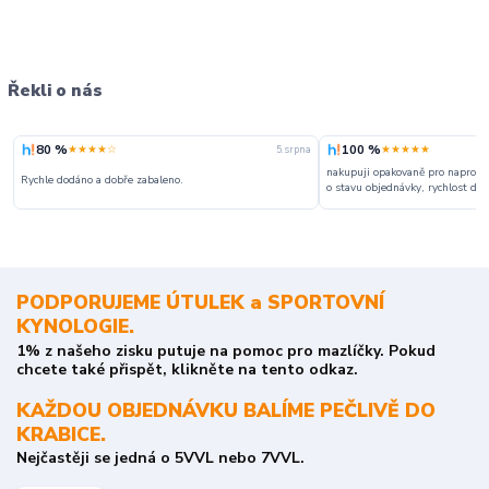
Řekli o nás
80 %
100 %
★★★★☆
★★★★★
5. srpna
nakupuji opakovaně pro naprosto
Rychle dodáno a dobře zabaleno.
o stavu objednávky, rychlost dodá
PODPORUJEME ÚTULEK a SPORTOVNÍ
KYNOLOGIE.
1% z našeho zisku putuje na pomoc pro mazlíčky. Pokud
chcete také přispět, klikněte na tento odkaz.
KAŽDOU OBJEDNÁVKU BALÍME PEČLIVĚ DO
KRABICE.
Nejčastěji se jedná o 5VVL nebo 7VVL.