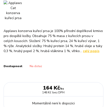
Applaws konzerva kuřecí prsa je 100% přírodní doplňkové krmivo
pro dospělé kočky. Obsahuje 75 % masa z kuřecích prsou v
celých kouscích. Složení: 75 % kuřecí prsa, 24 % kuřecí vývar, 1
% rýže. Analytické složky: Hrubý protein 14 %, hrubé oleje a tuky
0,3 %, hrubý popel 2 %, hrubá vláknina 1 %, vlhko...
celý popis
Dostupnost
Na dotaz
164 Kč
/
ks
146 Kč
bez DPH
Momentálně není k dispozici