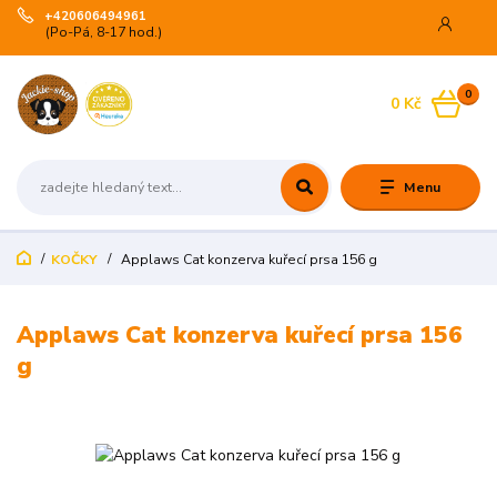
+420606494961
(Po-Pá, 8-17 hod.)
0
0 Kč
Menu
KOČKY
Applaws Cat konzerva kuřecí prsa 156 g
Applaws Cat konzerva kuřecí prsa 156
g