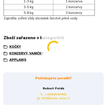
1-3 kg
1 konzerva
3-5 kg
2 konzervy
5-8 kg
3 konzervy
Zajistěte zvířeti vždy dostatek čerstvé pitné vody.
Zboží zařazeno v kategoriích
KOČKY
KONZERVY, VANIČKY
APPLAWS
Potřebujete poradit?
Robert Polák
+420606494961
info@jackie-shop.cz