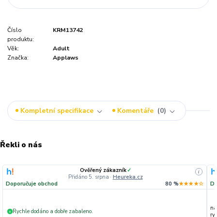
Číslo
KRM13742
produktu:
Věk:
Adult
Značka:
Applaws
Kompletní specifikace
Komentáře
0
Řekli o nás
Ověřený zákazník
✓
i
Přidáno 5. srpna
·
Heureka.cz
Doporučuje obchod
80 %
★★★★☆
Do
na
Rychle dodáno a dobře zabaleno.
+
ryc