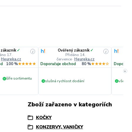
 zákazník
✓
Ověřený zákazník
✓
i
i
áno 17.
Přidáno 14.
·
Heureka.cz
července
·
Heureka.cz
č
od
100 %
★★★★★
Doporučuje obchod
80 %
★★★★☆
Doporuču
»
šíře sortimentu
+
slušná rychlost dodání
vše v p
+
+
Zboží zařazeno v kategoriích
KOČKY
KONZERVY, VANIČKY