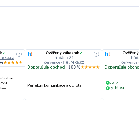
k
✓
Ověřený zákazník
✓
Ověřený
i
i
reka.cz
Přidáno 21.
Přid
července
·
Heureka.cz
července
 %
★★★★★
Doporučuje obchod
100 %
★★★★★
Doporučuje obch
prostou
ceny
tavu
+
Perfektní komunikace a ochota.
....
rychlost
+