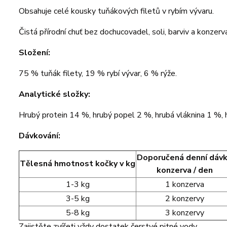
Obsahuje celé kousky tuňákových filetů v rybím vývaru.
Čistá přírodní chuť bez dochucovadel, soli, barviv a konzer
Složení:
75 % tuňák filety, 19 % rybí vývar, 6 % rýže.
Analytické složky:
Hrubý protein 14 %, hrubý popel 2 %, hrubá vláknina 1 %, 
Dávkování:
Doporučená denní dáv
Tělesná hmotnost kočky v kg
konzerva / den
1-3 kg
1 konzerva
3-5 kg
2 konzervy
5-8 kg
3 konzervy
Zajistěte zvířeti vždy dostatek čerstvé pitné vody.