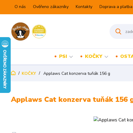
O nás
Ověřeno zákazníky
Kontakty
Doprava a platba
PSI
KOČKY
OSTA
KOČKY
Applaws Cat konzerva tuňák 156 g
Applaws Cat konzerva tuňák 156 