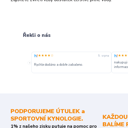
Řekli o nás
★★★★☆
★★★
5. srpna
nakupuji
«
Rychle dodáno a dobře zabaleno.
informace
PODPORUJEME ÚTULEK a
KAŽDOU
SPORTOVNÍ KYNOLOGIE.
BALÍME 
1% z našeho zisku putuje na pomoc pro