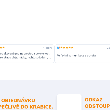
★★
★★★★★
4. srpna
21
 opakovaně pro naprostou spokojenost,
Perfektní komunikace a ochota.
 o stavu objednávky, rychlost dodání,....
ODKAZ
 OBJEDNÁVKU
ODSTOUP
PEČLIVĚ DO KRABICE.