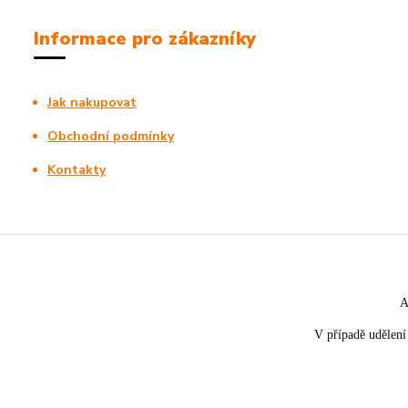
Informace pro zákazníky
Jak nakupovat
Obchodní podmínky
Kontakty
A
V případě udělení 
★★★★☆
★★★★★
5. srpna
nakupuji opakovaně pro napros
«
Rychle dodáno a dobře zabaleno.
spokojenost, informace o stavu 