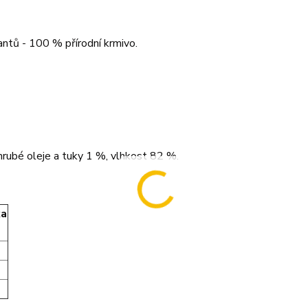
vantů - 100 % přírodní krmivo.
hrubé oleje a tuky 1 %, vlhkost 82 %.
ka