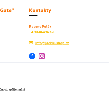
mGate”
Kontakty
Robert Polák
+420606494961
info@jackie-shop.cz
s.
Vytvořeno na
Eshop-rychle.cz
čnost, zpříjemnění
★★★★☆
★★★★★
17. července
14. července
»
slušná rychlost dodání
vše v pořádku