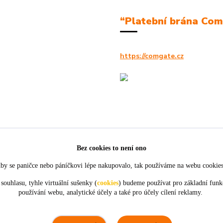
“Platební brána Co
https://comgate.cz
Bez cookies to není ono
by se paničce nebo páníčkovi lépe nakupovalo, tak používáme na webu cookie
souhlasu, tyhle virtuální sušenky (
cookies
) budeme používat pro základní funk
používání webu, analytické účely a také pro účely cílení reklamy.
★★★★★
★★★★★
4. srpna
21. července
tou
objednávky,
Perfektní komunikace a ochota.
ceny