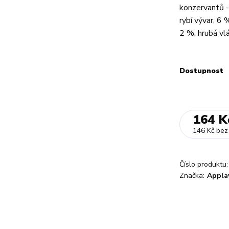
konzervantů -
rybí vývar, 6
2 %, hrubá vlá
Dostupnost
164 K
146 Kč
bez
Číslo produktu:
Značka:
Appla