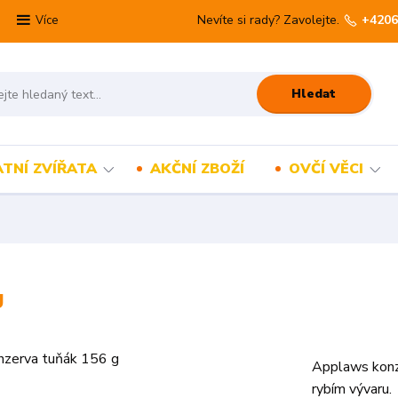
Nevíte si rady? Zavolejte.
+4206
Více
Hledat
TNÍ ZVÍŘATA
AKČNÍ ZBOŽÍ
OVČÍ VĚCI
g
Applaws konze
rybím vývaru. 