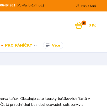
06494961
(Po-Pá, 8-17 hod.)
Přihlášení
0
0 Kč
Více
PRO PÁNÍČKY
rva tuňák. Obsahuje celé kousky tuňákových filetů v
Čistá přírodní chuť bez dochucovadel, soli, barviv a