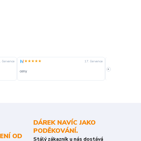
★★★★★
★★★★☆
. července
17. července
»
ceny
slušná rychlost dod
DÁREK NAVÍC JAKO
PODĚKOVÁNÍ.
ENÍ OD
Stálý zákazník u nás dostává