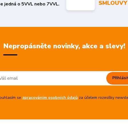
SMLOUVY
se jedná o 5VVL nebo 7VVL.
Nepropásněte novinky, akce a slevy!
Přihlási
uhlasím se
zpracováním osobních údajů
za účelem rozesílky newsle