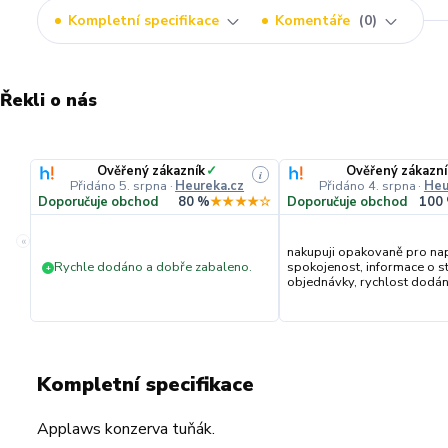
Kompletní specifikace
Komentáře
0
Řekli o nás
Ověřený zákazník
✓
Ověřený zákazní
i
Přidáno 5. srpna
·
Heureka.cz
Přidáno 4. srpna
·
Heu
Doporučuje obchod
80 %
★★★★☆
Doporučuje obchod
100
«
nakupuji opakovaně pro na
Rychle dodáno a dobře zabaleno.
spokojenost, informace o s
+
objednávky, rychlost dodání,
Kompletní specifikace
Applaws konzerva tuňák.