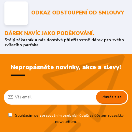
ODKAZ ODSTOUPENÍ OD SMLOUVY
DÁREK NAVÍC JAKO PODĚKOVÁNÍ.
Stálý zákazník u nás dostává příležitostně dárek pro svého
zvířecího parťáka.
Nepropásněte novinky, akce a slevy!
Přihlásit se
Souhlasím se
zpracováním osobních údajů
za účelem rozesílky
newsletteru.