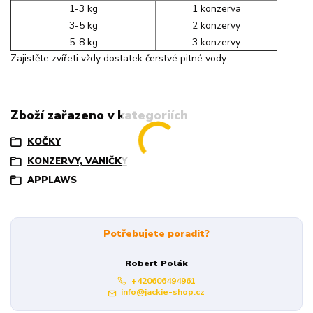
1-3 kg
1 konzerva
3-5 kg
2 konzervy
5-8 kg
3 konzervy
Zajistěte zvířeti vždy dostatek čerstvé pitné vody.
Zboží zařazeno v kategoriích
KOČKY
KONZERVY, VANIČKY
APPLAWS
Potřebujete poradit?
Robert Polák
+420606494961
info@jackie-shop.cz