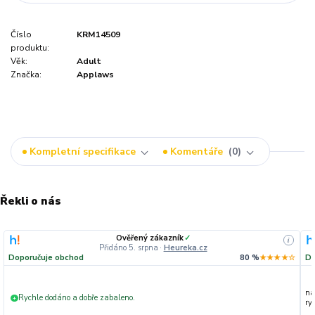
Číslo
KRM14509
produktu:
Věk:
Adult
Značka:
Applaws
Kompletní specifikace
Komentáře
0
Řekli o nás
Ověřený zákazník
✓
i
Přidáno 5. srpna
·
Heureka.cz
Doporučuje obchod
80 %
★★★★☆
Do
na
Rychle dodáno a dobře zabaleno.
+
ryc