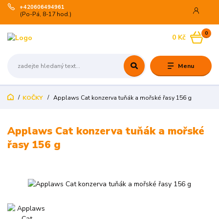
+420606494961
(Po-Pá, 8-17 hod.)
0
0 Kč
Menu
KOČKY
Applaws Cat konzerva tuňák a mořské řasy 156 g
Applaws Cat konzerva tuňák a mořské
řasy 156 g