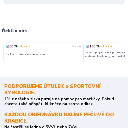
Řekli o nás
80 %
100 %
★★★★☆
★★★★★
5. srpna
nakupuji opakovaně pro naprosto
Rychle dodáno a dobře zabaleno.
o stavu objednávky, rychlost dodá
PODPORUJEME ÚTULEK a SPORTOVNÍ
KYNOLOGIE.
1% z našeho zisku putuje na pomoc pro mazlíčky. Pokud
chcete také přispět, klikněte na tento odkaz.
KAŽDOU OBJEDNÁVKU BALÍME PEČLIVĚ DO
KRABICE.
Nejčastěji se jedná o 5VVL nebo 7VVL.