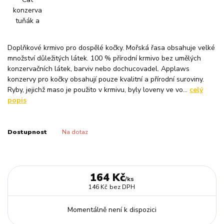
Doplňkové krmivo pro dospělé kočky. Mořská řasa obsahuje velké
množství důležitých látek. 100 % přírodní krmivo bez umělých
konzervačních látek, barviv nebo dochucovadel. Applaws
konzervy pro kočky obsahují pouze kvalitní a přírodní suroviny.
Ryby, jejichž maso je použito v krmivu, byly loveny ve vo...
celý
popis
Dostupnost
Na dotaz
164 Kč
/
ks
146 Kč
bez DPH
Momentálně není k dispozici