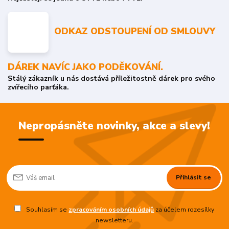
ODKAZ ODSTOUPENÍ OD SMLOUVY
DÁREK NAVÍC JAKO PODĚKOVÁNÍ.
Stálý zákazník u nás dostává příležitostně dárek pro svého
zvířecího parťáka.
Nepropásněte novinky, akce a slevy!
Přihlásit se
Souhlasím se
zpracováním osobních údajů
za účelem rozesílky
newsletteru.