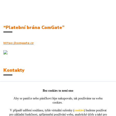
“Platební brána ComGate”
https://comgate.cz
Kontakty
Robert Polák
+420606494961
Bez cookies to není ono
Aby se paničce nebo páníčkovi lépe nakupovalo, tak používáme na webu
info@jackie-shop.cz
cookies.
V případě udělení souhlasu, tyhle virtuální sušenky (
cookies
) budeme používat
pro základní funkčnost, zpříjemnění používání webu, analytické účely a také pro