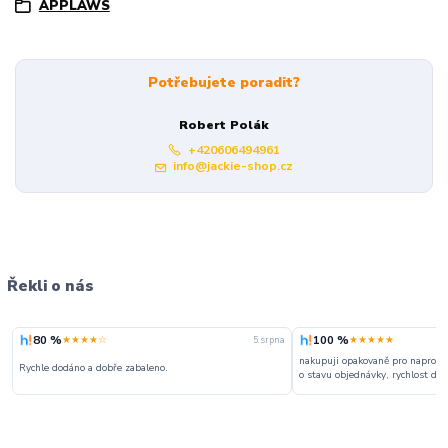
APPLAWS
Potřebujete poradit?
Robert Polák
+420606494961
info@jackie-shop.cz
Řekli o nás
80 %
100 %
★★★★☆
★★★★★
5. srpna
nakupuji opakovaně pro naprosto
Rychle dodáno a dobře zabaleno.
o stavu objednávky, rychlost dodá