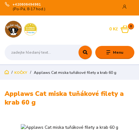
+420606494961
(Po-Pá, 8-17 hod.)
0
0 Kč
Menu
KOČKY
Applaws Cat miska tuňákové filety a krab 60 g
Applaws Cat miska tuňákové filety a
krab 60 g