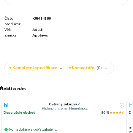
Číslo
KRM14186
produktu:
Věk:
Adult
Značka:
Applaws
Kompletní specifikace
Komentáře
0
Řekli o nás
Ověřený zákazník
✓
i
Přidáno 5. srpna
·
Heureka.cz
Doporučuje obchod
80 %
★★★★☆
Do
na
Rychle dodáno a dobře zabaleno.
+
ryc