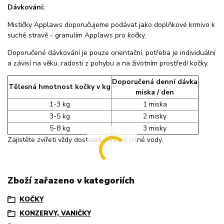
Dávkování:
Mističky Applaws doporučujeme podávat jako doplňkové krmivo k
suché stravě - granulím Applaws pro kočky.
Doporučené dávkování je pouze orientační, potřeba je individuální
a závisí na věku, radosti z pohybu a na životním prostředí kočky.
Doporučená denní dávka
Tělesná hmotnost kočky v kg
miska / den
1-3 kg
1 miska
3-5 kg
2 misky
5-8 kg
3 misky
Zajistěte zvířeti vždy dostatek čerstvé pitné vody.
Zboží zařazeno v kategoriích
KOČKY
KONZERVY, VANIČKY