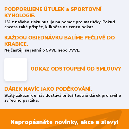
PODPORUJEME ÚTULEK a SPORTOVNÍ
KYNOLOGIE.
1% z našeho zisku putuje na pomoc pro mazlíčky. Pokud
chcete také přispět, klikněte na tento odkaz.
KAŽDOU OBJEDNÁVKU BALÍME PEČLIVĚ DO
KRABICE.
Nejčastěji se jedná o 5VVL nebo 7VVL.
ODKAZ ODSTOUPENÍ OD SMLOUVY
DÁREK NAVÍC JAKO PODĚKOVÁNÍ.
Stálý zákazník u nás dostává příležitostně dárek pro svého
zvířecího parťáka.
Nepropásněte novinky, akce a slevy!