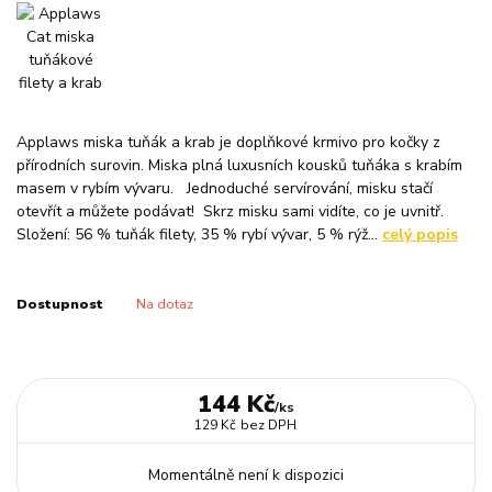
Applaws miska tuňák a krab je doplňkové krmivo pro kočky z
přírodních surovin. Miska plná luxusních kousků tuňáka s krabím
masem v rybím vývaru. Jednoduché servírování, misku stačí
otevřít a můžete podávat! Skrz misku sami vidíte, co je uvnitř.
Složení: 56 % tuňák filety, 35 % rybí vývar, 5 % rýž...
celý popis
Dostupnost
Na dotaz
144 Kč
/
ks
129 Kč
bez DPH
Momentálně není k dispozici