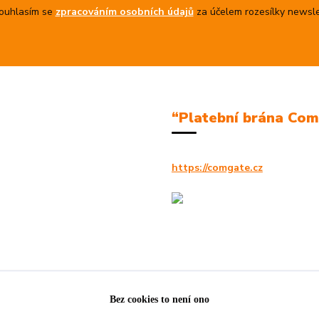
uhlasím se
zpracováním osobních údajů
za účelem rozesílky newsle
“Platební brána Co
https://comgate.cz
Bez cookies to není ono