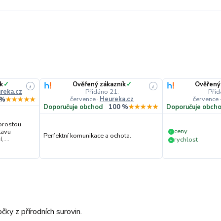
k
✓
Ověřený zákazník
✓
Ověřený
i
i
reka.cz
Přidáno 21.
Přid
července
·
Heureka.cz
července
 %
★★★★★
Doporučuje obchod
100 %
★★★★★
Doporučuje obch
prostou
ceny
tavu
+
Perfektní komunikace a ochota.
....
rychlost
+
ky z přírodních surovin.