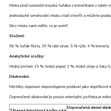
Miska plná luxusních kousků tuňáka s krevetkami v rybím v
Jednoduché servírování, misku stačí otevřít a můžete podá
Skrz misku sami vidíte, co je uvnitř.
Složení:
56 % tuňák filety, 35 % rybí vývar, 5 % rýže, 4 % krevety.
Analytické složky:
Hrubý protein 15 %, hrubý popel 1 %, hrubé oleje a tuky 0
Dávkování:
Mističky Applaws doporučujeme podávat jako doplňkové kr
Doporučené dávkování je pouze orientační, potřeba je individ
Doporučená denní dáv
Tělesná hmotnost kočky v kg