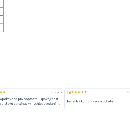
★★
★★★★★
4. srpna
21
 opakovaně pro naprostou spokojenost,
Perfektní komunikace a ochota.
 o stavu objednávky, rychlost dodání,....