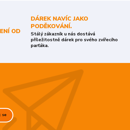
DÁREK NAVÍC JAKO
PODĚKOVÁNÍ.
ENÍ OD
Stálý zákazník u nás dostává
příležitostně dárek pro svého zvířecího
parťáka.
t se