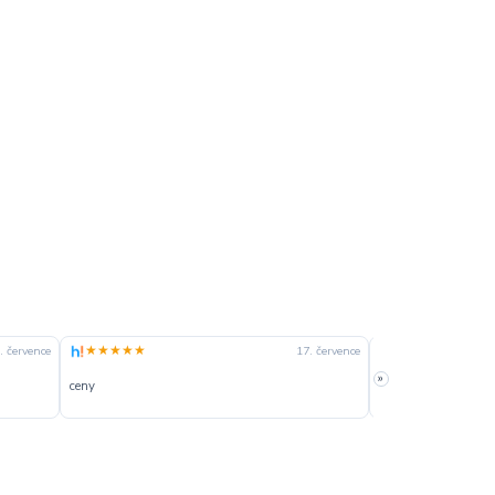
★★★★★
★★★★☆
. července
17. července
»
ceny
slušná rychlost dod