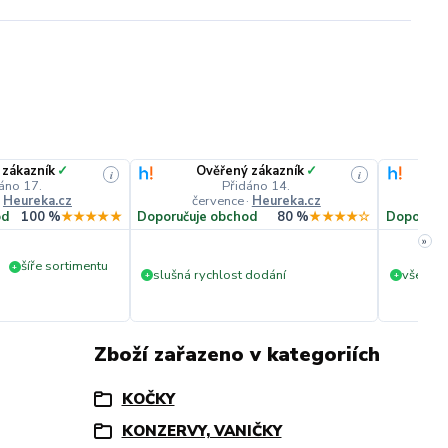
 zákazník
✓
Ověřený zákazník
✓
i
i
áno 17.
Přidáno 14.
·
Heureka.cz
července
·
Heureka.cz
č
od
100 %
★★★★★
Doporučuje obchod
80 %
★★★★☆
Doporuču
»
šíře sortimentu
+
slušná rychlost dodání
vše v p
+
+
Zboží zařazeno v kategoriích
KOČKY
KONZERVY, VANIČKY