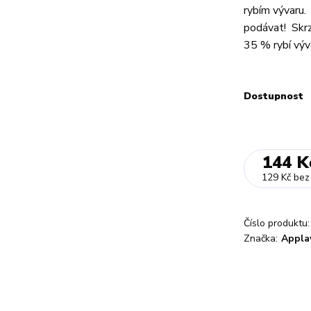
rybím vývaru.
podávat! Skrz 
35 % rybí výva
Dostupnost
144 K
129 Kč
bez
Číslo produktu:
Značka:
Appla