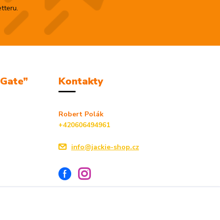
tteru.
mGate”
Kontakty
Robert Polák
+420606494961
info@jackie-shop.cz