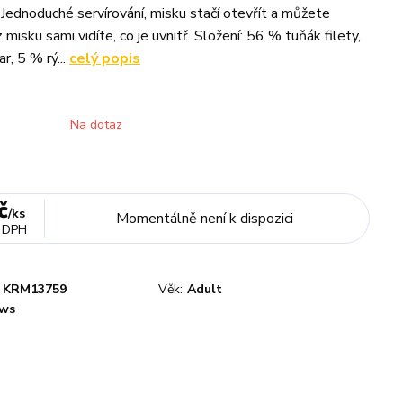
 Jednoduché servírování, misku stačí otevřít a můžete
misku sami vidíte, co je uvnitř. Složení: 56 % tuňák filety,
r, 5 % rý...
celý popis
Na dotaz
č
/
ks
Momentálně není k dispozici
 DPH
KRM13759
Věk:
Adult
ws