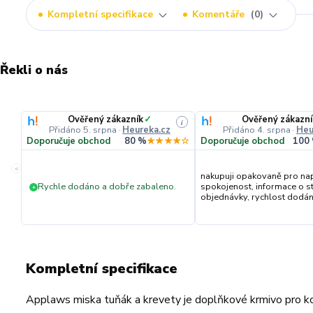
Kompletní specifikace
Komentáře
0
Řekli o nás
Ověřený zákazník
✓
Ověřený zákazní
i
Přidáno 5. srpna
·
Heureka.cz
Přidáno 4. srpna
·
Heu
Doporučuje obchod
80 %
★★★★☆
Doporučuje obchod
100
«
nakupuji opakovaně pro na
Rychle dodáno a dobře zabaleno.
spokojenost, informace o s
+
objednávky, rychlost dodání,
Kompletní specifikace
Applaws miska tuňák a krevety je doplňkové krmivo pro koč