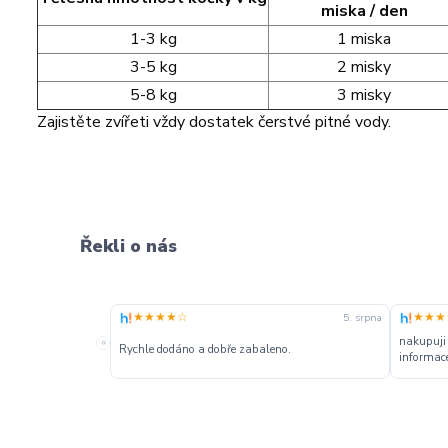
miska / den
1-3 kg
1 miska
3-5 kg
2 misky
5-8 kg
3 misky
Zajistěte zvířeti vždy dostatek čerstvé pitné vody.
Řekli o nás
★★★★☆
★★★
5. srpna
nakupuji
«
Rychle dodáno a dobře zabaleno.
informace