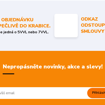
ODKAZ
 OBJEDNÁVKU
ODSTOUP
PEČLIVĚ DO KRABICE.
SMLOUVY
se jedná o 5VVL nebo 7VVL.
Nepropásněte novinky, akce a slevy!
Přihlási