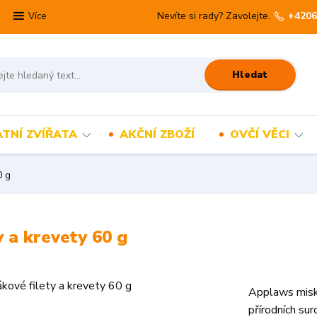
Nevíte si rady? Zavolejte.
+4206
Více
Hledat
TNÍ ZVÍŘATA
AKČNÍ ZBOŽÍ
OVČÍ VĚCI
0 g
 a krevety 60 g
Applaws miska
přírodních su