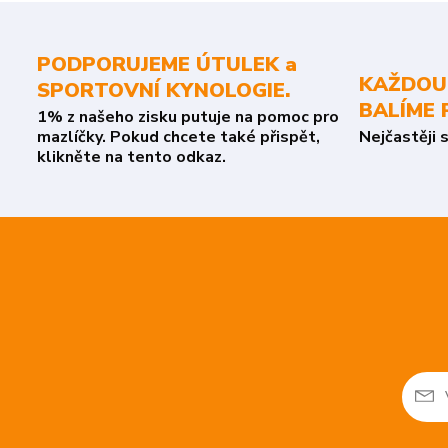
PODPORUJEME ÚTULEK a
KAŽDOU
SPORTOVNÍ KYNOLOGIE.
BALÍME 
1% z našeho zisku putuje na pomoc pro
mazlíčky. Pokud chcete také přispět,
Nejčastěji 
klikněte na tento odkaz.