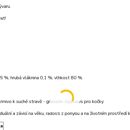
ývaru.
vat!
,5 %, hrubá vláknina 0,1 %, vlhkost 80 %.
mivo k suché stravě - granulím Applaws pro kočky.
uální a závisí na věku, radosti z pohybu a na životním prostředí 
ka