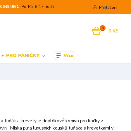
06494961
(Po-Pá, 8-17 hod.)
Přihlášení
0
0 Kč
Více
PRO PÁNÍČKY
 tuňák a krevety je doplňkové krmivo pro kočky z
rovin. Miska plná luxusních kousků tuňáka s krevetkami v