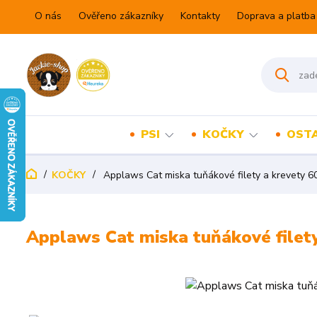
O nás
Ověřeno zákazníky
Kontakty
Doprava a platba
PSI
KOČKY
OSTA
KOČKY
Applaws Cat miska tuňákové filety a krevety 6
Applaws Cat miska tuňákové filety