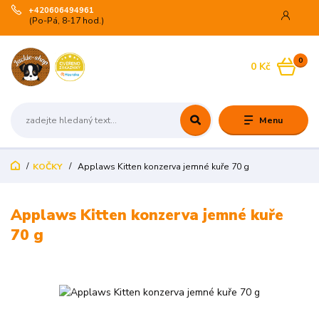
+420606494961
(Po-Pá, 8-17 hod.)
0
0 Kč
Menu
KOČKY
Applaws Kitten konzerva jemné kuře 70 g
Applaws Kitten konzerva jemné kuře
70 g