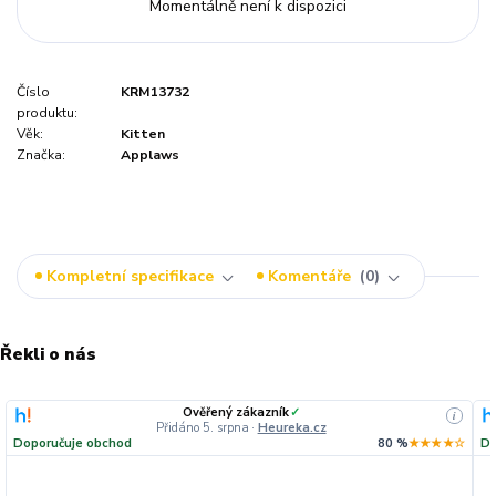
Momentálně není k dispozici
Číslo
KRM13732
produktu:
Věk:
Kitten
Značka:
Applaws
Kompletní specifikace
Komentáře
0
Řekli o nás
Ověřený zákazník
✓
i
Přidáno 5. srpna
·
Heureka.cz
Doporučuje obchod
80 %
★★★★☆
Do