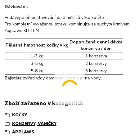
Dávkování:
Podávejte při odstavování do 3 měsíců věku kotěte.
Pro kompletní vyváženou stravu kombinujte se suchým krmivem
Applaws KITTEN.
Doporučená denní dávka
Tělesná hmotnost kočky v kg
konzerva / den
1-3 kg
1 konzerva
3-5 kg
2 konzervy
5-8 kg
3 konzervy
Zajistěte zvířeti vždy dostatek čerstvé pitné vody.
Zboží zařazeno v kategoriích
KOČKY
KONZERVY, VANIČKY
APPLAWS