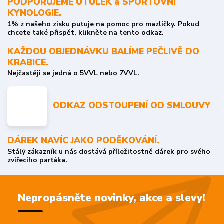
PODPORUJEME ÚTULEK a SPORTOVNÍ
KYNOLOGIE.
1% z našeho zisku putuje na pomoc pro mazlíčky. Pokud
chcete také přispět, klikněte na tento odkaz.
KAŽDOU OBJEDNÁVKU BALÍME PEČLIVĚ DO
KRABICE.
Nejčastěji se jedná o 5VVL nebo 7VVL.
ODKAZ ODSTOUPENÍ OD SMLOUVY
DÁREK NAVÍC JAKO PODĚKOVÁNÍ.
Stálý zákazník u nás dostává příležitostně dárek pro svého
zvířecího parťáka.
Nepropásněte novinky, akce a slevy!