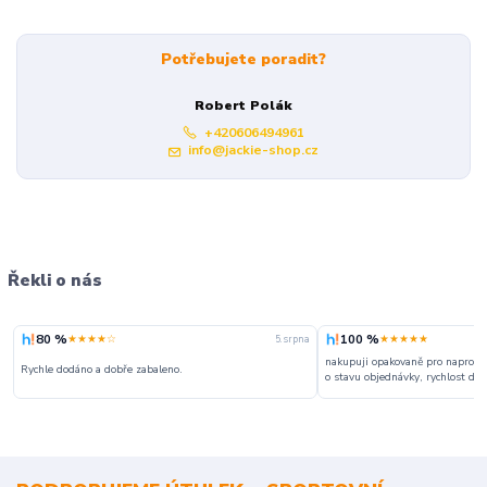
Potřebujete poradit?
Robert Polák
+420606494961
info@jackie-shop.cz
Řekli o nás
80 %
100 %
★★★★☆
★★★★★
5. srpna
nakupuji opakovaně pro naprosto
Rychle dodáno a dobře zabaleno.
o stavu objednávky, rychlost dodá