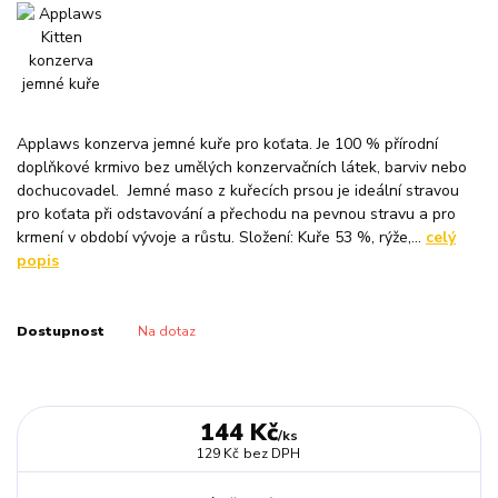
Applaws konzerva jemné kuře pro koťata. Je 100 % přírodní
doplňkové krmivo bez umělých konzervačních látek, barviv nebo
dochucovadel. Jemné maso z kuřecích prsou je ideální stravou
pro koťata při odstavování a přechodu na pevnou stravu a pro
krmení v období vývoje a růstu. Složení: Kuře 53 %, rýže,...
celý
popis
Dostupnost
Na dotaz
144 Kč
/
ks
129 Kč
bez DPH