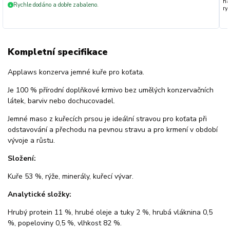
na
Rychle dodáno a dobře zabaleno.
+
ryc
Kompletní specifikace
Applaws konzerva jemné kuře pro koťata.
Je 100 % přírodní doplňkové krmivo bez umělých konzervačních
látek, barviv nebo dochucovadel.
Jemné maso z kuřecích prsou je ideální stravou pro koťata při
odstavování a přechodu na pevnou stravu a pro krmení v období
vývoje a růstu.
Složení:
Kuře 53 %, rýže, minerály, kuřecí vývar.
Analytické složky:
Hrubý protein 11 %, hrubé oleje a tuky 2 %, hrubá vláknina 0,5
%, popeloviny 0,5 %, vlhkost 82 %.