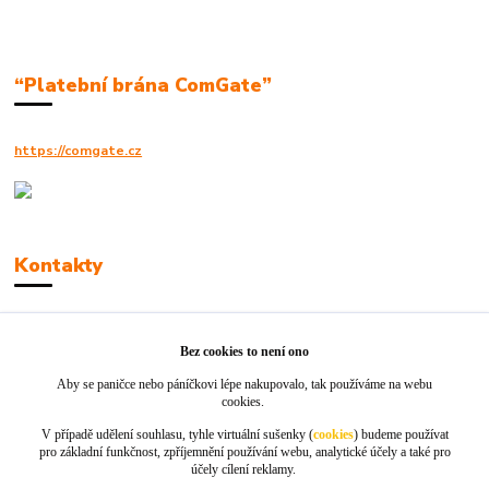
“Platební brána ComGate”
https://comgate.cz
Kontakty
Robert Polák
+420606494961
Bez cookies to není ono
Aby se paničce nebo páníčkovi lépe nakupovalo, tak používáme na webu
info@jackie-shop.cz
cookies.
V případě udělení souhlasu, tyhle virtuální sušenky (
cookies
) budeme používat
pro základní funkčnost, zpříjemnění používání webu, analytické účely a také pro
účely cílení reklamy.