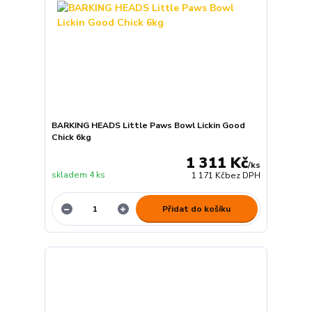
BARKING HEADS Little Paws Bowl Lickin Good
Chick 6kg
1 311 Kč
/
ks
skladem 4 ks
1 171 Kč
bez DPH
Přidat do košíku