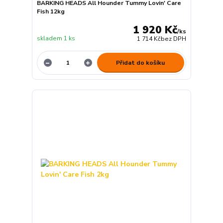
BARKING HEADS All Hounder Tummy Lovin' Care
Fish 12kg
1 920 Kč
/
ks
skladem 1 ks
1 714 Kč
bez DPH
Přidat do košíku