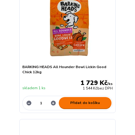
BARKING HEADS All Hounder Bowl Lickin Good
Chick 12kg
1 729 Kč
/
ks
skladem 1 ks
1 544 Kč
bez DPH
Přidat do košíku