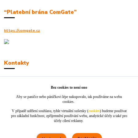
“Platební brána ComGate”
https://comgate.cz
Kontakty
Robert Polák
+420606494961
Bez cookies to není ono
Aby se paničce nebo páníčkovi lépe nakupovalo, tak používáme na webu
info@jackie-shop.cz
cookies.
V případě udělení souhlasu, tyhle virtuální sušenky (
cookies
) budeme používat
pro základní funkčnost, zpříjemnění používání webu, analytické účely a také pro
účely cílení reklamy.