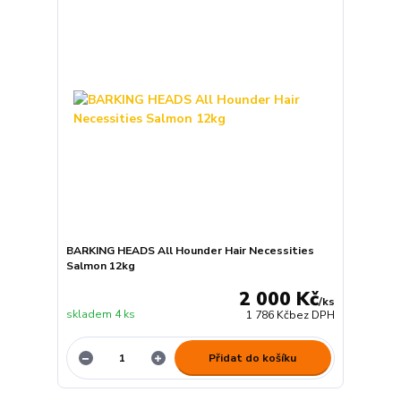
BARKING HEADS All Hounder Hair Necessities
Salmon 12kg
2 000 Kč
/
ks
skladem 4 ks
1 786 Kč
bez DPH
Přidat do košíku