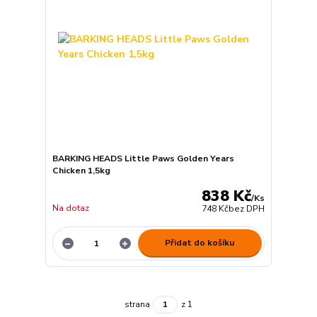
BARKING HEADS Little Paws Golden Years
Chicken 1,5kg
838 Kč
/
Ks
Na dotaz
748 Kč
bez DPH
Přidat do košíku
strana
z 1