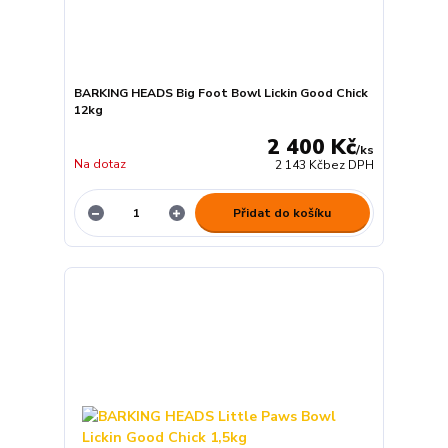
BARKING HEADS Big Foot Bowl Lickin Good Chick
12kg
2 400 Kč
/
ks
Na dotaz
2 143 Kč
bez DPH
Přidat do košíku