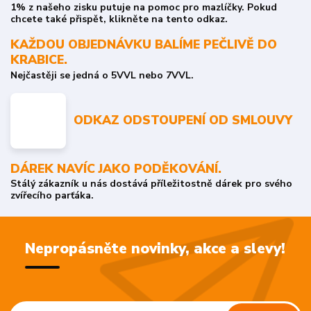
1% z našeho zisku putuje na pomoc pro mazlíčky. Pokud
chcete také přispět, klikněte na tento odkaz.
KAŽDOU OBJEDNÁVKU BALÍME PEČLIVĚ DO
KRABICE.
Nejčastěji se jedná o 5VVL nebo 7VVL.
ODKAZ ODSTOUPENÍ OD SMLOUVY
DÁREK NAVÍC JAKO PODĚKOVÁNÍ.
Stálý zákazník u nás dostává příležitostně dárek pro svého
zvířecího parťáka.
Nepropásněte novinky, akce a slevy!