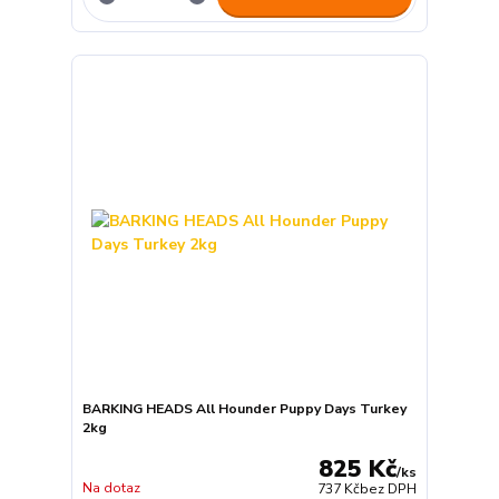
BARKING HEADS All Hounder Puppy Days Turkey
2kg
825 Kč
/
ks
Na dotaz
737 Kč
bez DPH