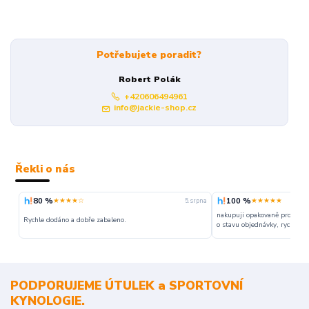
Potřebujete poradit?
Robert Polák
+420606494961
info@jackie-shop.cz
Řekli o nás
80 %
100 %
★★★★☆
★★★★★
5. srpna
nakupuji opakovaně pro napr
Rychle dodáno a dobře zabaleno.
o stavu objednávky, rychlost d
PODPORUJEME ÚTULEK a SPORTOVNÍ
KYNOLOGIE.