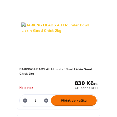
BARKING HEADS All Hounder Bowl Lickin Good
Chick 2kg
830 Kč
/
ks
Na dotaz
741 Kč
bez DPH
Přidat do košíku