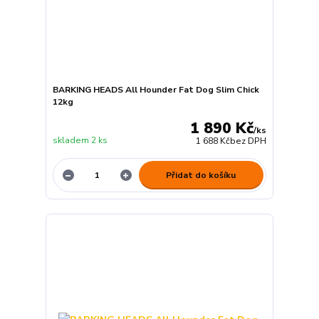
BARKING HEADS All Hounder Fat Dog Slim Chick
12kg
1 890 Kč
/
ks
skladem 2 ks
1 688 Kč
bez DPH
Přidat do košíku