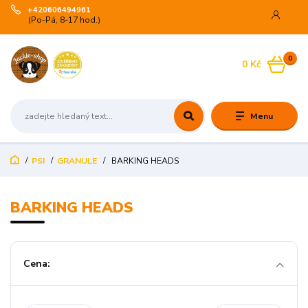
+420606494961
(Po-Pá, 8-17 hod.)
0
0 Kč
Menu
PSI
GRANULE
BARKING HEADS
BARKING HEADS
Cena: