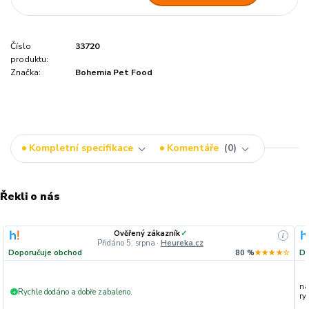
Číslo
33720
produktu:
Značka:
Bohemia Pet Food
Kompletní specifikace
Komentáře
0
Řekli o nás
Ověřený zákazník
✓
i
Přidáno 5. srpna
·
Heureka.cz
Doporučuje obchod
80 %
★★★★☆
Do
na
Rychle dodáno a dobře zabaleno.
+
ryc