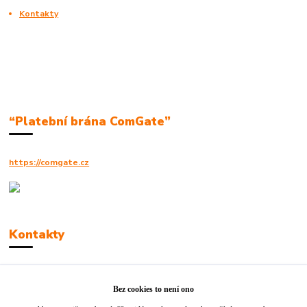
Kontakty
“Platební brána ComGate”
https://comgate.cz
Kontakty
Robert Polák
+420606494961
Bez cookies to není ono