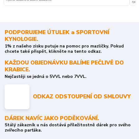
rychl
PODPORUJEME ÚTULEK a SPORTOVNÍ
KYNOLOGIE.
1% z našeho zisku putuje na pomoc pro mazlíčky. Pokud
chcete také přispět, klikněte na tento odkaz.
KAŽDOU OBJEDNÁVKU BALÍME PEČLIVĚ DO
KRABICE.
Nejčastěji se jedná o 5VVL nebo 7VVL.
ODKAZ ODSTOUPENÍ OD SMLOUVY
DÁREK NAVÍC JAKO PODĚKOVÁNÍ.
Stálý zákazník u nás dostává příležitostně dárek pro svého
zvířecího parťáka.