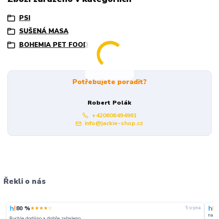
PSI
SUŠENÁ MASA
BOHEMIA PET FOOD
Potřebujete poradit?
Robert Polák
+420606494961
info@jackie-shop.cz
Řekli o nás
80 %
1
★★★★☆
5. srpna
naku
Rychle dodáno a dobře zabaleno.