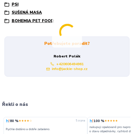
PSI
SUŠENÁ MASA
BOHEMIA PET FOOD
Potřebujete poradit?
Robert Polák
+420606494961
info@jackie-shop.cz
Řekli o nás
80 %
100 %
★★★★☆
★★★★★
5. srpna
nakupuji opakovaně pro naprosto
Rychle dodáno a dobře zabaleno.
o stavu objednávky, rychlost dodá