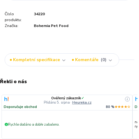
Číslo
34220
produktu:
Značka:
Bohemia Pet Food
Kompletní specifikace
Komentáře
0
Řekli o nás
Ověřený zákazník
✓
i
Přidáno 5. srpna
·
Heureka.cz
Doporučuje obchod
80 %
★★★★☆
Do
na
Rychle dodáno a dobře zabaleno.
+
ryc