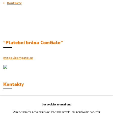
Kontakty
“Platební brána ComGate”
https://comgate.cz
Kontakty
Robert Polák
+420606494961
Bez cookies to není ono
Aby se paničce nebo páníčkovi lépe nakupovalo, tak používáme na webu