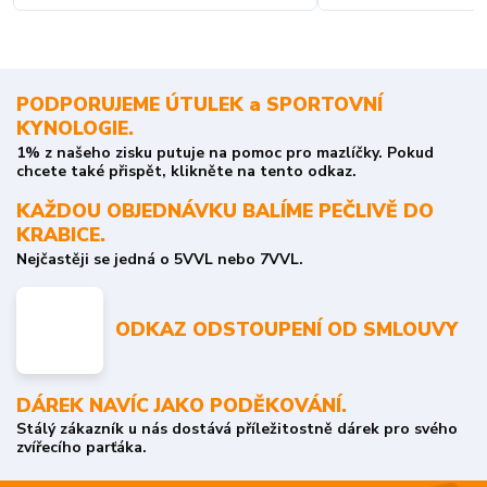
PODPORUJEME ÚTULEK a SPORTOVNÍ
KYNOLOGIE.
1% z našeho zisku putuje na pomoc pro mazlíčky. Pokud
chcete také přispět, klikněte na tento odkaz.
KAŽDOU OBJEDNÁVKU BALÍME PEČLIVĚ DO
KRABICE.
Nejčastěji se jedná o 5VVL nebo 7VVL.
ODKAZ ODSTOUPENÍ OD SMLOUVY
DÁREK NAVÍC JAKO PODĚKOVÁNÍ.
Stálý zákazník u nás dostává příležitostně dárek pro svého
zvířecího parťáka.