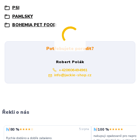
PSI
PAMLSKY
BOHEMIA PET FOOD
Potřebujete poradit?
Robert Polák
+420606494961
info@jackie-shop.cz
Řekli o nás
80 %
100 %
★★★★☆
★★★★★
5. srpna
nakupuji opakovaně pro naprosto
Rychle dodáno a dobře zabaleno.