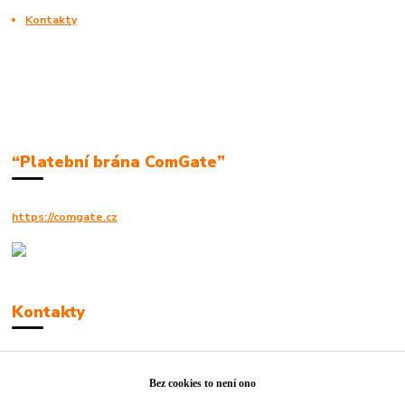
Kontakty
“Platební brána ComGate”
https://comgate.cz
Kontakty
Robert Polák
+420606494961
Bez cookies to není ono