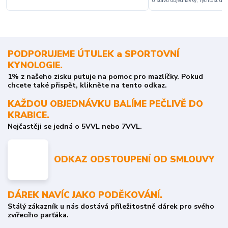
o stavu objednávky, rychlost dodá
PODPORUJEME ÚTULEK a SPORTOVNÍ
KYNOLOGIE.
1% z našeho zisku putuje na pomoc pro mazlíčky. Pokud
chcete také přispět, klikněte na tento odkaz.
KAŽDOU OBJEDNÁVKU BALÍME PEČLIVĚ DO
KRABICE.
Nejčastěji se jedná o 5VVL nebo 7VVL.
ODKAZ ODSTOUPENÍ OD SMLOUVY
DÁREK NAVÍC JAKO PODĚKOVÁNÍ.
Stálý zákazník u nás dostává příležitostně dárek pro svého
zvířecího parťáka.