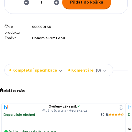
Přidat do košíku
Číslo
990020156
produktu:
Značka:
Bohemia Pet Food
Kompletní specifikace
Komentáře
0
Řekli o nás
Ověřený zákazník
✓
i
Přidáno 5. srpna
·
Heureka.cz
Doporučuje obchod
80 %
★★★★☆
Do
na
Rychle dodáno a dobře zabaleno.
+