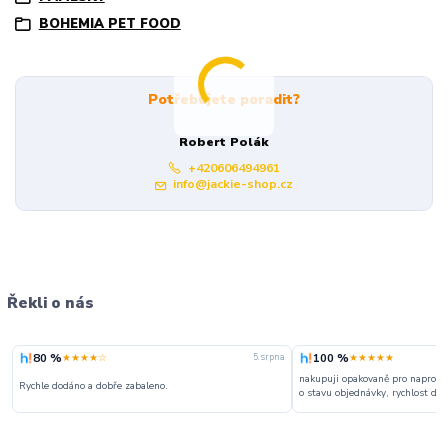
BOHEMIA PET FOOD
Potřebujete poradit?
Robert Polák
+420606494961
info@jackie-shop.cz
Řekli o nás
80 %
100 %
★★★★☆
★★★★★
5. srpna
nakupuji opakovaně pro naprosto
Rychle dodáno a dobře zabaleno.
o stavu objednávky, rychlost dodá