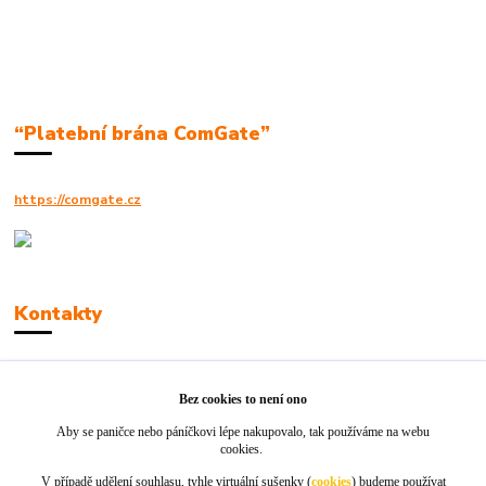
“Platební brána ComGate”
https://comgate.cz
Kontakty
Robert Polák
+420606494961
Bez cookies to není ono
Aby se paničce nebo páníčkovi lépe nakupovalo, tak používáme na webu
info@jackie-shop.cz
cookies.
V případě udělení souhlasu, tyhle virtuální sušenky (
cookies
) budeme používat