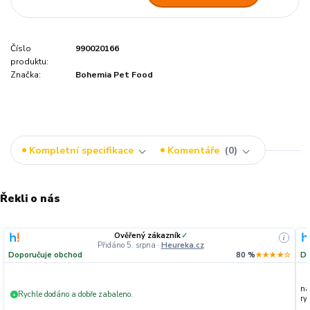
Číslo
990020166
produktu:
Značka:
Bohemia Pet Food
Kompletní specifikace
Komentáře
0
Řekli o nás
Ověřený zákazník
✓
i
Přidáno 5. srpna
·
Heureka.cz
Doporučuje obchod
80 %
★★★★☆
Do
na
Rychle dodáno a dobře zabaleno.
+
ryc