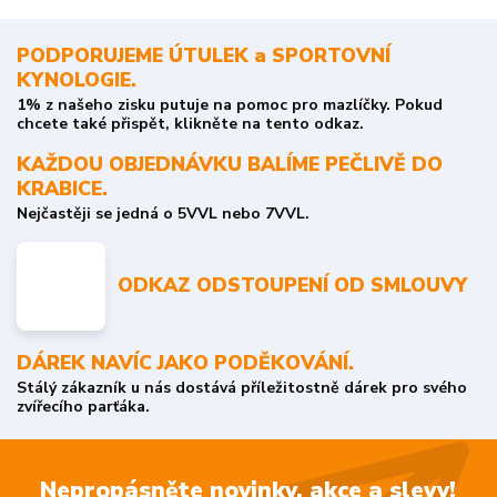
PODPORUJEME ÚTULEK a SPORTOVNÍ
KYNOLOGIE.
1% z našeho zisku putuje na pomoc pro mazlíčky. Pokud
chcete také přispět, klikněte na tento odkaz.
KAŽDOU OBJEDNÁVKU BALÍME PEČLIVĚ DO
KRABICE.
Nejčastěji se jedná o 5VVL nebo 7VVL.
ODKAZ ODSTOUPENÍ OD SMLOUVY
DÁREK NAVÍC JAKO PODĚKOVÁNÍ.
Stálý zákazník u nás dostává příležitostně dárek pro svého
zvířecího parťáka.
Nepropásněte novinky, akce a slevy!