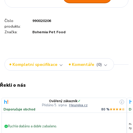
Číslo
990020206
produktu:
Značka:
Bohemia Pet Food
Kompletní specifikace
Komentáře
0
Řekli o nás
Ověřený zákazník
✓
i
Přidáno 5. srpna
·
Heureka.cz
Doporučuje obchod
80 %
★★★★☆
Do
na
Rychle dodáno a dobře zabaleno.
+
ryc