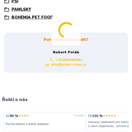
PSI
PAMLSKY
BOHEMIA PET FOOD
Potřebujete poradit?
Robert Polák
+420606494961
info@jackie-shop.cz
Řekli o nás
80 %
100 %
★★★★☆
★★★★★
5. srpna
nakupuji opakovaně pro naprosto
Rychle dodáno a dobře zabaleno.
o stavu objednávky, rychlost dodá