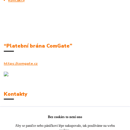
Kontakty
“Platební brána ComGate”
https://comgate.cz
Kontakty
Robert Polák
+420606494961
Bez cookies to není ono
Aby se paničce nebo páníčkovi lépe nakupovalo, tak používáme na webu
info@jackie-shop.cz