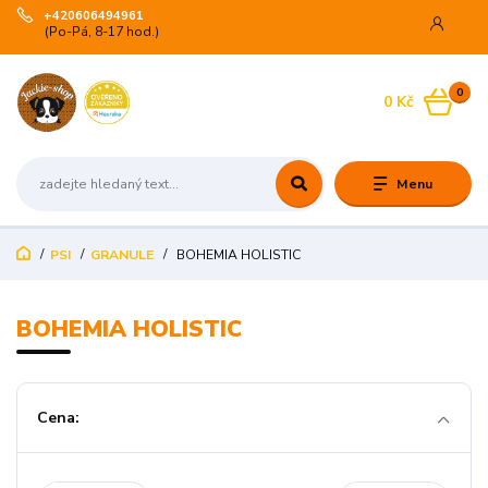
+420606494961
(Po-Pá, 8-17 hod.)
0
0 Kč
Menu
PSI
GRANULE
BOHEMIA HOLISTIC
BOHEMIA HOLISTIC
Cena: