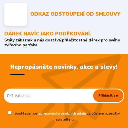
ODKAZ ODSTOUPENÍ OD SMLOUVY
DÁREK NAVÍC JAKO PODĚKOVÁNÍ.
Stálý zákazník u nás dostává příležitostně dárek pro svého
zvířecího parťáka.
Nepropásněte novinky, akce a slevy!
Přihlásit se
Souhlasím se
zpracováním osobních údajů
za účelem rozesílky
newsletteru.