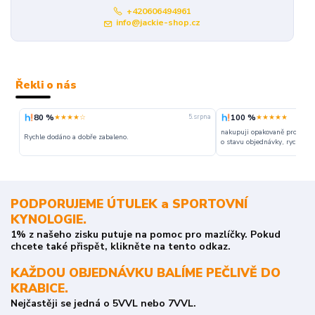
+420606494961
info@jackie-shop.cz
Řekli o nás
80 %
100 %
★★★★☆
★★★★★
5. srpna
nakupuji opakovaně pro napr
Rychle dodáno a dobře zabaleno.
o stavu objednávky, rychlost d
PODPORUJEME ÚTULEK a SPORTOVNÍ
KYNOLOGIE.
1% z našeho zisku putuje na pomoc pro mazlíčky. Pokud
chcete také přispět, klikněte na tento odkaz.
KAŽDOU OBJEDNÁVKU BALÍME PEČLIVĚ DO
KRABICE.
Nejčastěji se jedná o 5VVL nebo 7VVL.