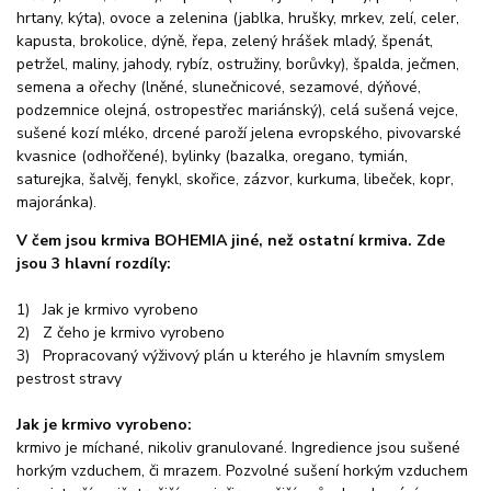
hrtany, kýta), ovoce a zelenina (jablka, hrušky, mrkev, zelí, celer,
kapusta, brokolice, dýně, řepa, zelený hrášek mladý, špenát,
petržel, maliny, jahody, rybíz, ostružiny, borůvky), špalda, ječmen,
semena a ořechy (lněné, slunečnicové, sezamové, dýňové,
podzemnice olejná, ostropestřec mariánský), celá sušená vejce,
sušené kozí mléko, drcené paroží jelena evropského, pivovarské
kvasnice (odhořčené), bylinky (bazalka, oregano, tymián,
saturejka, šalvěj, fenykl, skořice, zázvor, kurkuma, libeček, kopr,
majoránka).
V čem jsou krmiva BOHEMIA jiné, než ostatní krmiva. Zde
jsou 3 hlavní rozdíly:
1) Jak je krmivo vyrobeno
2) Z čeho je krmivo vyrobeno
3) Propracovaný výživový plán u kterého je hlavním smyslem
pestrost stravy
Jak je krmivo vyrobeno:
krmivo je míchané, nikoliv granulované. Ingredience jsou sušené
horkým vzduchem, či mrazem. Pozvolné sušení horkým vzduchem