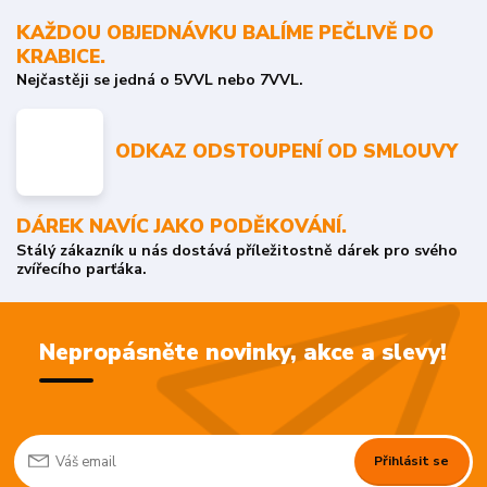
KAŽDOU OBJEDNÁVKU BALÍME PEČLIVĚ DO
KRABICE.
Nejčastěji se jedná o 5VVL nebo 7VVL.
ODKAZ ODSTOUPENÍ OD SMLOUVY
DÁREK NAVÍC JAKO PODĚKOVÁNÍ.
Stálý zákazník u nás dostává příležitostně dárek pro svého
zvířecího parťáka.
Nepropásněte novinky, akce a slevy!
Přihlásit se