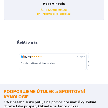
Robert Polák
+420606494961
info@jackie-shop.cz
Řekli o nás
80 %
100 %
★★★★☆
★★★
5. srpna
nakupuji opakovan
Rychle dodáno a dobře zabaleno.
o stavu objednávky
PODPORUJEME ÚTULEK a SPORTOVNÍ
KYNOLOGIE.
1% z našeho zisku putuje na pomoc pro mazlíčky. Pokud
chcete také přispět, klikněte na tento odkaz.