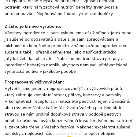
je nejstarší, nejšetrnější a nejpřirozenější způsob uchování
potravin, který nám zachová nutriční benefity, trvanlivost a
přirozenou vůni. Nepřidáváme žádné syntetické doplňky.
Z čeho je krmivo vyrobeno:
Všechny ingredience si sami vykupujeme ať už přímo z jatek nebo
již sušené od dodavatelů a dále si je sami zpracováváme a
mícháme do konečného produktu. Známe každou ingredienci ve
složení a také ji přesně definujeme, jako například: srdíčko,
jatýrka, žebírka, plíce atd... Nabízíme pestrou stravu pro psy z
ingrediencí bohatých natolik, abychom nemuseli přidávat žádná
syntetická aditiva v jakékoliv podobě.
Propracovaný výživový plán:
Vytvořili jsme jeden z nejpropracovanějších výživových plánů,
který zahrnuje kompletní stravu, přílohy, konzervy a pamlsky.
V kompletních recepturách naleznete pestrost nejen v živočišné,
ale i rostlinné části v každé fázi života Vašeho psa. Kompletní
stravou se nám prolíná doplňková strava v podobě pestrých
příloh k našim masovým konzervám, či kusu čerstvého masa, který
si zakoupíte třeba u Vašeho řezníka. Nakonec excelentní sušené
pamlsky z nejlepších částí zvířete, které se opět nebojíme