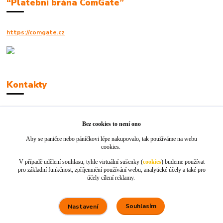
“Platební brána ComGate”
https://comgate.cz
Kontakty
Robert Polák
+420606494961
Bez cookies to není ono
Aby se paničce nebo páníčkovi lépe nakupovalo, tak používáme na webu
info@jackie-shop.cz
cookies.
V případě udělení souhlasu, tyhle virtuální sušenky (
cookies
) budeme používat
pro základní funkčnost, zpříjemnění používání webu, analytické účely a také pro
účely cílení reklamy.
Souhlasím
Nastavení
Vytvořeno na
Eshop-rychle.cz