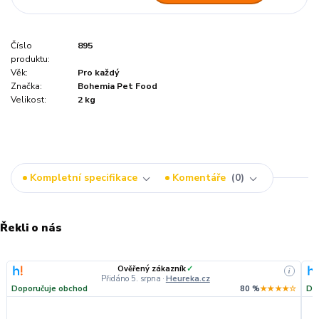
Číslo
895
produktu:
Věk:
Pro každý
Značka:
Bohemia Pet Food
Velikost:
2 kg
Kompletní specifikace
Komentáře
0
Řekli o nás
Ověřený zákazník
✓
i
Přidáno 5. srpna
·
Heureka.cz
Doporučuje obchod
80 %
★★★★☆
Do