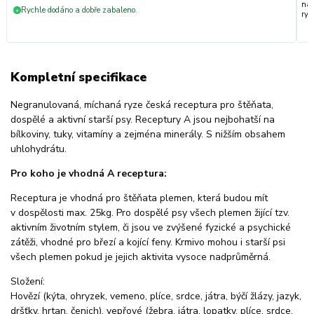
nak
Rychle dodáno a dobře zabaleno.
+
ryc
Kompletní specifikace
Negranulovaná, míchaná ryze česká receptura pro štěňata,
dospělé a aktivní starší psy. Receptury A jsou nejbohatší na
bílkoviny, tuky, vitamíny a zejména minerály. S nižším obsahem
uhlohydrátu.
Pro koho je vhodná A receptura:
Receptura je vhodná pro štěňata plemen, která budou mít
v dospělosti max. 25kg. Pro dospělé psy všech plemen žijící tzv.
aktivním životním stylem, či jsou ve zvýšené fyzické a psychické
zátěži, vhodné pro březí a kojící feny. Krmivo mohou i starší psi
všech plemen pokud je jejich aktivita vysoce nadprůměrná.
Složení:
Hovězí (kýta, ohryzek, vemeno, plíce, srdce, játra, býčí žlázy, jazyk,
dršťky, hrtan, čenich), vepřové (žebra, játra, lopatky, plíce, srdce,