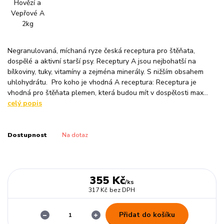
Negranulovaná, míchaná ryze česká receptura pro štěňata,
dospělé a aktivní starší psy. Receptury A jsou nejbohatší na
bílkoviny, tuky, vitamíny a zejména minerály. S nižším obsahem
uhlohydrátu. Pro koho je vhodná A receptura: Receptura je
vhodná pro štěňata plemen, která budou mít v dospělosti max...
celý popis
Dostupnost
Na dotaz
355 Kč
/
ks
317 Kč
bez DPH
Přidat do košíku