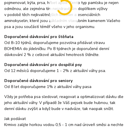
pojmenovat, kýta, prsa, hřbet apod. Tento typ pamlsku je nejen
odměnou, ale zejména tím nejzdravějším doplňkem výživy
v podobě těch nejkvalitnějších bílkovin a esenciálních
aminokyselin, které jsou základním stavebním kamenem Vašeho
psa a jsou součástí téměř všeho v jeho organismu.
Doporučené dávkování pro štěňata
Od 8–10 týdnů, doporučujeme pozvolna přidávat stravu
BOHEMIA do jídelníčku. Po 8 týdnech je doporučené denní
dávkování 2 % z celkové aktuální hmotnosti štěněte.
Doporučené dávkování pro dospělé psy
Od 12 měsíců doporučujeme 1 - 2% z aktuální váhy psa.
Doporučené dávkování pro seniory
Od 8 let doporučujeme 1% z aktuální váhy pasa
Vždy je potřeba psa sledovat, reagovat a optimalizovat dávku dle
jeho aktuální váhy. V případě že Váš pejsek bude hubnou, tak
denní dávku zvýšit a když bude v nadváze, tak naopak snížit.
Jak podávat
Krmivo zalijte horkou vodou 0,5 - 1 cm nad úroveň směsi a nechte