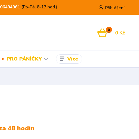
06494961
(Po-Pá, 8-17 hod.)
Přihlášení
0
0 Kč
Více
PRO PÁNÍČKY
za 48 hodin