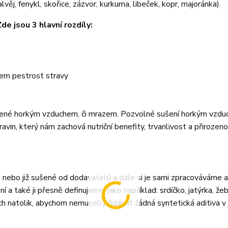
lvěj, fenykl, skořice, zázvor, kurkuma, libeček, kopr, majoránka).
e jsou 3 hlavní rozdíly:
lem pestrost stravy
sušené horkým vzduchem, či mrazem. Pozvolné sušení horkým vzdu
ravin, který nám zachová nutriční benefity, trvanlivost a přirozeno
k nebo již sušené od dodavatelů a dále si je sami zpracováváme
 také ji přesně definujeme, jako například: srdíčko, jatýrka, žebí
ch natolik, abychom nemuseli přidávat žádná syntetická aditiva v 