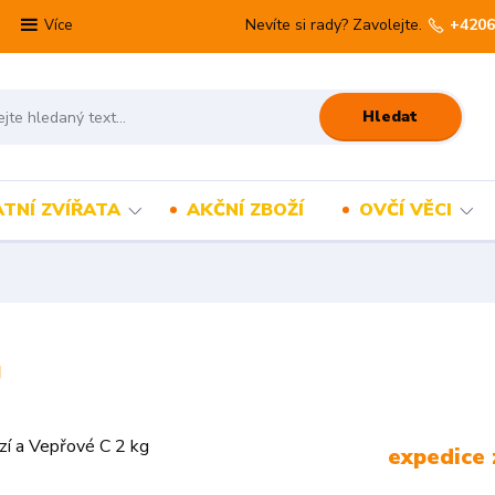
Nevíte si rady? Zavolejte.
+4206
Více
Hledat
TNÍ ZVÍŘATA
AKČNÍ ZBOŽÍ
OVČÍ VĚCI
g
expedice 