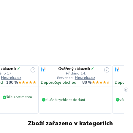
 zákazník
✓
Ověřený zákazník
✓
i
i
áno 17.
Přidáno 14.
·
Heureka.cz
července
·
Heureka.cz
č
od
100 %
★★★★★
Doporučuje obchod
80 %
★★★★☆
Doporuču
»
šíře sortimentu
+
slušná rychlost dodání
vše v p
+
+
Zboží zařazeno v kategoriích