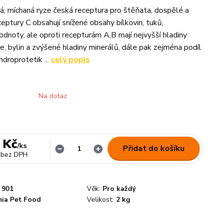
, míchaná ryze česká receptura pro štěňata, dospělé a
eptury C obsahují snížené obsahy bílkovin, tuků,
odnoty, ale oproti recepturám A,B mají nejvyšší hladiny
e, bylin a zvýšené hladiny minerálů, dále pak zejména podíl
ndroprotetik ...
celý popis
Na dotaz
 Kč
/
ks
Přidat do košíku
bez DPH
901
Věk:
Pro každý
ia Pet Food
Velikost:
2 kg