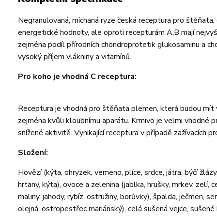
Negranulovaná, míchaná ryze česká receptura pro štěňata, d
energetické hodnoty, ale oproti recepturám A,B mají nejvyšš
zejména podíl přírodních chondroprotetik glukosaminu a chon
vysoký příjem vlákniny a vitamínů.
Pro koho je vhodná C receptura:
Receptura je vhodná pro štěňata plemen, která budou mít v d
zejména kvůli kloubnímu aparátu. Krmivo je velmi vhodné p
snížené aktivitě. Vynikající receptura v případě zažívacích p
Složení:
Hovězí (kýta, ohryzek, vemeno, plíce, srdce, játra, býčí žlázy, 
hrtany, kýta), ovoce a zelenina (jablka, hrušky, mrkev, zelí,
maliny, jahody, rybíz, ostružiny, borůvky), špalda, ječmen
olejná, ostropestřec mariánský), celá sušená vejce, sušené