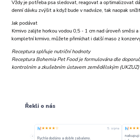
Vždy je potřeba psa sledovat, reagovat a optimalizovat dá
denní dávku zvýšit a když bude v nadváze, tak naopak snížit
Jak podávat
Krmivo zalijte horkou vodou 0,5 - 1 cm nad úroveň směsi a 
kompletní krmivo, můžete přimíchat i další maso z konzervy
Receptura splňuje nutriční hodnoty
Receptura Bohemia Pet Food je formulována dle doporuč
kontrolním a zkušebním ústavem zemědělským (UKZUZ) a 
Řekli o nás
★★★★☆
★★★
5. srpna
nakupuji
«
Rychle dodáno a dobře zabaleno.