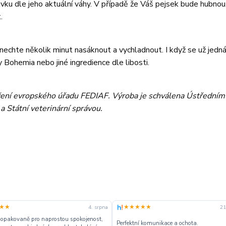
vku dle jeho aktuální váhy. V případě že Váš pejsek bude hubnou
.
nechte několik minut nasáknout a vychladnout. I když se už jedná
 Bohemia nebo jiné ingredience dle libosti.
ení evropského úřadu FEDIAF. Výroba je schválena Ústředním
Státní veterinární správou.
★★
★★★★★
4. srpna
21
 opakovaně pro naprostou spokojenost,
Perfektní komunikace a ochota.