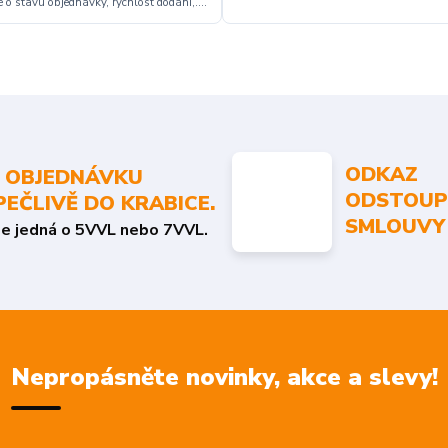
 o stavu objednávky, rychlost dodání,....
ODKAZ
 OBJEDNÁVKU
ODSTOUP
PEČLIVĚ DO KRABICE.
SMLOUVY
se jedná o 5VVL nebo 7VVL.
Nepropásněte novinky, akce a slevy!