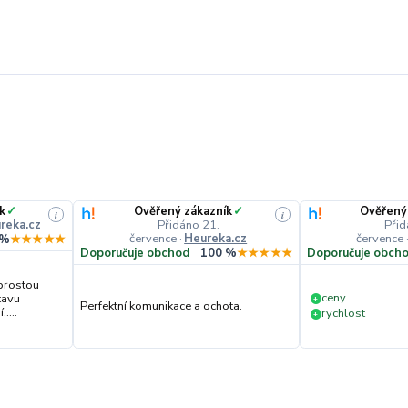
k
✓
Ověřený zákazník
✓
Ověřený
i
i
reka.cz
Přidáno 21.
Přid
července
·
Heureka.cz
července
 %
★★★★★
Doporučuje obchod
100 %
★★★★★
Doporučuje obch
prostou
ceny
tavu
+
Perfektní komunikace a ochota.
....
rychlost
+