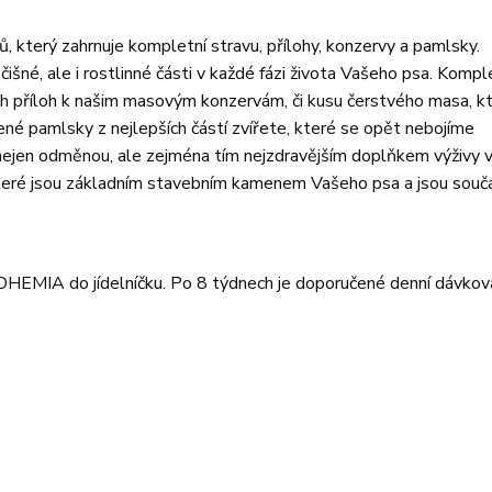
ů, který zahrnuje kompletní stravu, přílohy, konzervy a pamlsky.
šné, ale i rostlinné části v každé fázi života Vašeho psa. Kompl
h příloh k našim masovým konzervám, či kusu čerstvého masa, kt
né pamlsky z nejlepších částí zvířete, které se opět nebojíme
 nejen odměnou, ale zejména tím nejzdravějším doplňkem výživy
, které jsou základním stavebním kamenem Vašeho psa a jsou souč
HEMIA do jídelníčku. Po 8 týdnech je doporučené denní dávkov