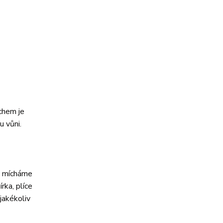
chem je
u vůni.
 a mícháme
rka, plíce
jakékoliv