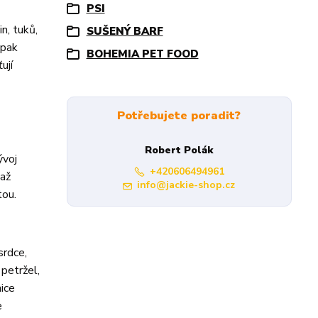
PSI
n, tuků,
SUŠENÝ BARF
 pak
BOHEMIA PET FOOD
ují
Potřebujete poradit?
Robert Polák
ývoj
+420606494961
 až
info@jackie-shop.cz
tou.
srdce,
 petržel,
nice
e