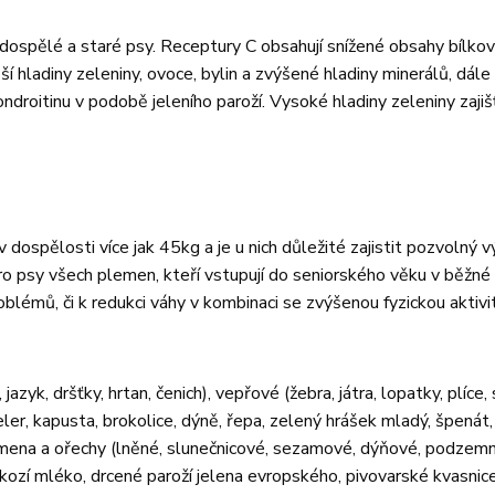
ospělé a staré psy. Receptury C obsahují snížené obsahy bílkovi
í hladiny zeleniny, ovoce, bylin a zvýšené hladiny minerálů, dále
droitinu v podobě jeleního paroží. Vysoké hladiny zeleniny zajišť
ospělosti více jak 45kg a je u nich důležité zajistit pozvolný v
ro psy všech plemen, kteří vstupují do seniorského věku v běžné
roblémů, či k redukci váhy v kombinaci se zvýšenou fyzickou aktivi
jazyk, dršťky, hrtan, čenich), vepřové (žebra, játra, lopatky, plíce, 
 celer, kapusta, brokolice, dýně, řepa, zelený hrášek mladý, špenát,
, semena a ořechy (lněné, slunečnicové, sezamové, dýňové, podzem
 kozí mléko, drcené paroží jelena evropského, pivovarské kvasnic