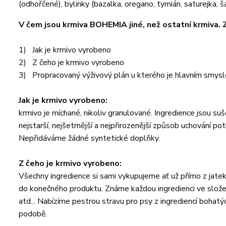
(odhořčené), bylinky (bazalka, oregano, tymián, saturejka, ša
V čem jsou krmiva BOHEMIA jiné, než ostatní krmiva. Zd
1) Jak je krmivo vyrobeno
2) Z čeho je krmivo vyrobeno
3) Propracovaný výživový plán u kterého je hlavním smys
Jak je krmivo vyrobeno:
krmivo je míchané, nikoliv granulované. Ingredience jsou 
nejstarší, nejšetrnější a nejpřirozenější způsob uchování pot
Nepřidáváme žádné syntetické doplňky.
Z čeho je krmivo vyrobeno:
Všechny ingredience si sami vykupujeme ať už přímo z jate
do konečného produktu. Známe každou ingredienci ve složení a
atd... Nabízíme pestrou stravu pro psy z ingrediencí bohatý
podobě.