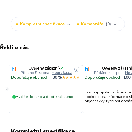
Kompletní specifikace
Komentáře
0
Řekli o nás
Ověřený zákazník
✓
Ověřený zákazní
i
Přidáno 5. srpna
·
Heureka.cz
Přidáno 4. srpna
·
Heu
Doporučuje obchod
80 %
★★★★☆
Doporučuje obchod
100
«
nakupuji opakovaně pro na
Rychle dodáno a dobře zabaleno.
spokojenost, informace o s
+
objednávky, rychlost dodání,
Kompletní specifikace