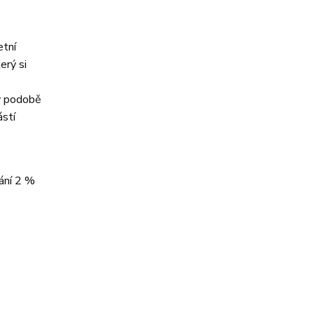
etní
erý si
 v podobě
ástí
ání 2 %