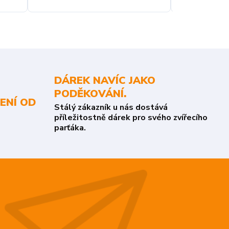
DÁREK NAVÍC JAKO
PODĚKOVÁNÍ.
ENÍ OD
Stálý zákazník u nás dostává
příležitostně dárek pro svého zvířecího
parťáka.