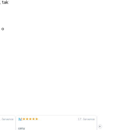
, tak
 o
★★★★★
★★★★☆
. července
17. července
»
ceny
slušná rychlost dod