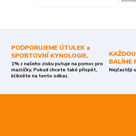
informace
PODPORUJEME ÚTULEK a
KAŽDOU
SPORTOVNÍ KYNOLOGIE.
BALÍME 
1% z našeho zisku putuje na pomoc pro
mazlíčky. Pokud chcete také přispět,
Nejčastěji 
klikněte na tento odkaz.