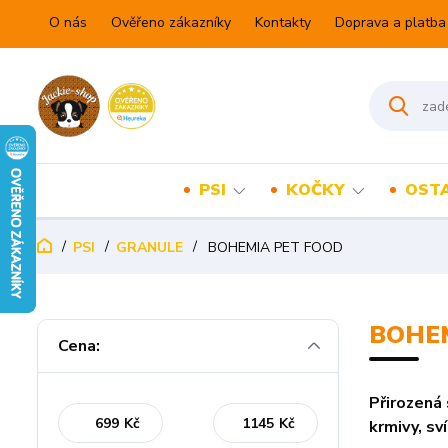
O nás
Ověřeno zákazníky
Kontakty
Doprava a platba
PSI
KOČKY
OSTA
PSI
GRANULE
BOHEMIA PET FOOD
BOHE
Cena:
Přirozená 
Kč
Kč
krmivy, sv