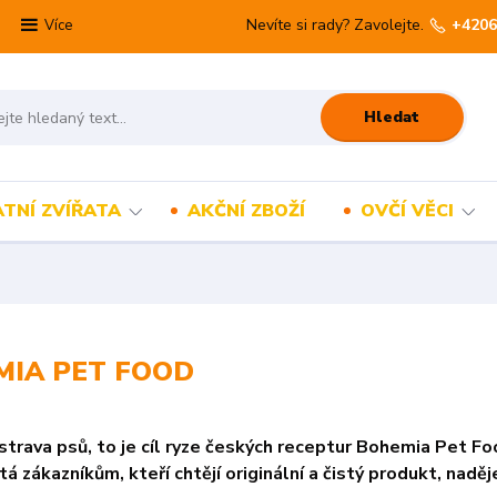
Nevíte si rady? Zavolejte.
+4206
Více
Hledat
TNÍ ZVÍŘATA
AKČNÍ ZBOŽÍ
OVČÍ VĚCI
MIA PET FOOD
strava psů, to je cíl ryze českých receptur Bohemia Pet Fo
ítá zákazníkům, kteří chtějí originální a čistý produkt, n