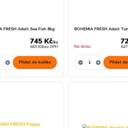
 FRESH Adult Sea Fish 8kg
BOHEMIA FRESH Adult Tun
745 Kč
7
/
ks
z
Na dotaz
665 Kč
bez DPH
647
Přidat do košíku
Přidat do