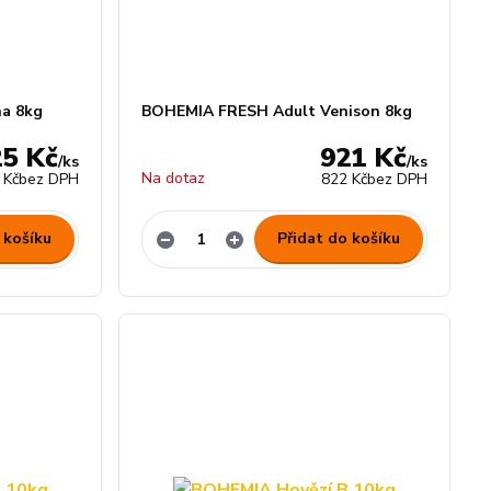
a 8kg
BOHEMIA FRESH Adult Venison 8kg
25 Kč
921 Kč
/
ks
/
ks
Na dotaz
 Kč
bez DPH
822 Kč
bez DPH
 košíku
Přidat do košíku