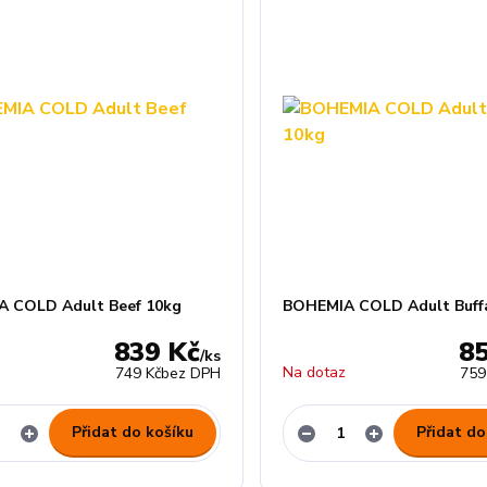
 COLD Adult Beef 10kg
BOHEMIA COLD Adult Buff
839 Kč
8
/
ks
z
Na dotaz
749 Kč
bez DPH
759
Přidat do košíku
Přidat do