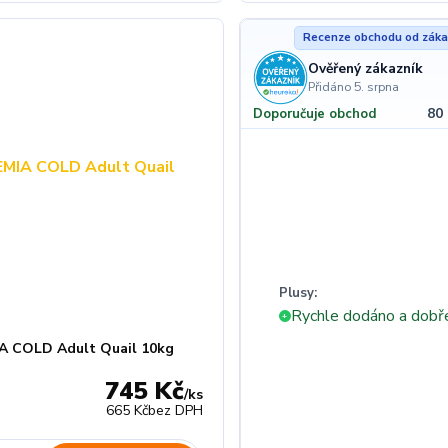
Recenze obchodu od záka
Ověřený zákazník
Přidáno 5. srpna
80
Doporučuje obchod
Plusy:
Rychle dodáno a dobř
+
 COLD Adult Quail 10kg
745 Kč
/
ks
z
665 Kč
bez DPH