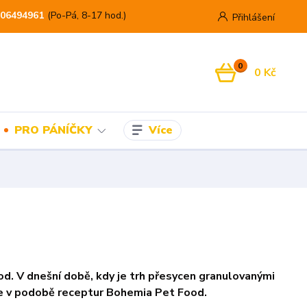
06494961
(Po-Pá, 8-17 hod.)
Přihlášení
0
0 Kč
Více
PRO PÁNÍČKY
od. V dnešní době, kdy je trh přesycen granulovanými
aděje v podobě receptur Bohemia Pet Food.