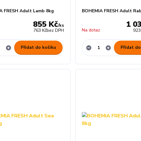
 FRESH Adult Lamb 8kg
BOHEMIA FRESH Adult Rab
855 Kč
1 0
/
ks
z
Na dotaz
763 Kč
bez DPH
923
Přidat do košíku
Přidat do