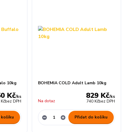
alo 10kg
BOHEMIA COLD Adult Lamb 10kg
50 Kč
829 Kč
/
ks
/
ks
Na dotaz
 Kč
bez DPH
740 Kč
bez DPH
 košíku
Přidat do košíku