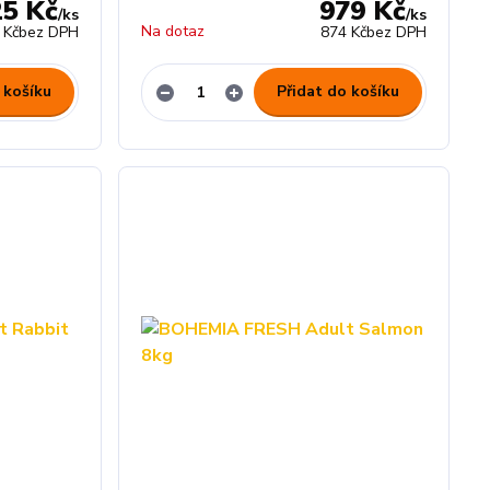
25 Kč
979 Kč
/
ks
/
ks
Na dotaz
 Kč
bez DPH
874 Kč
bez DPH
 košíku
Přidat do košíku