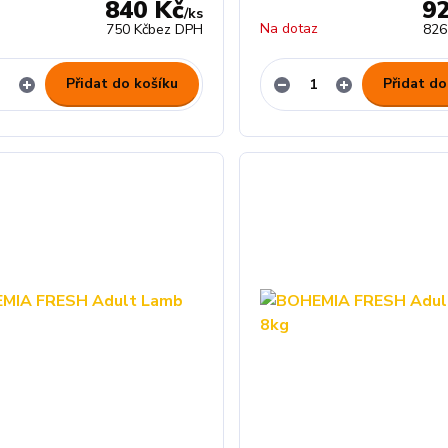
840 Kč
9
/
ks
z
Na dotaz
750 Kč
bez DPH
826
Přidat do košíku
Přidat do