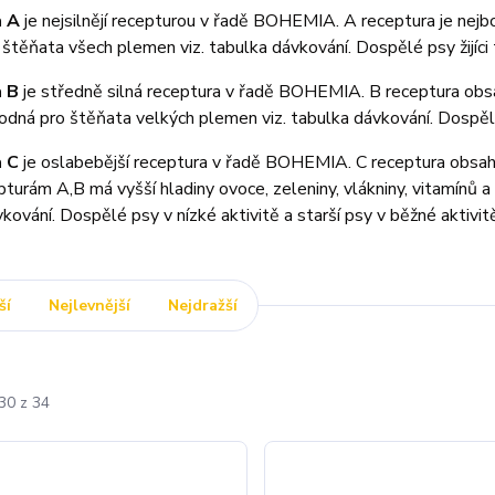
a A
je nejsilnějí recepturou v řadě BOHEMIA. A receptura je nejbo
štěňata všech plemen viz. tabulka dávkování. Dospělé psy žijíci tz
a B
je středně silná receptura v řadě BOHEMIA. B receptura obsah
odná pro štěňata velkých plemen viz. tabulka dávkování. Dospělé 
a C
je oslabebější receptura v řadě BOHEMIA. C receptura obsahuje
pturám A,B má vyšší hladiny ovoce, zeleniny, vlákniny, vitamínů a
kování. Dospělé psy v nízké aktivitě a starší psy v běžné aktivit
ší
Nejlevnější
Nejdražší
30 z 34