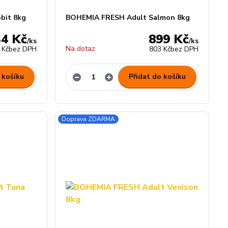
bit 8kg
BOHEMIA FRESH Adult Salmon 8kg
34 Kč
899 Kč
/
ks
/
ks
Na dotaz
 Kč
bez DPH
803 Kč
bez DPH
 košíku
Přidat do košíku
Doprava ZDARMA