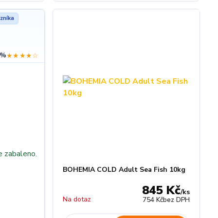
zníka
 %
★★★★☆
e zabaleno.
BOHEMIA COLD Adult Sea Fish 10kg
845 Kč
/
ks
Na dotaz
754 Kč
bez DPH