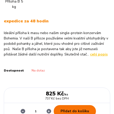
expedice za 48 hodin
Ideální příloha k masu nebo našim single-protein konzervám
Bohemia. V naší B příloze používáme velmi kvalitní uhlohydráty v
podobě pohanky a jáhel, které jsou vhodné pro citlivé zažívání
psů. Naše B příloha je postavena tak aby jste již nemuseli
přidávat žádné další nutriční doplňky. Skutečně stač...
celý popis
Dostupnost
Na dotaz
825 Kč
/
ks
737 Kč
bez DPH
Přidat do košíku