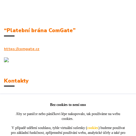
“Platební brána ComGate”
https://comgate.cz
Kontakty
Robert Polák
+420606494961
Bez cookies to není ono
Aby se paničce nebo páníčkovi lépe nakupovalo, tak používáme na webu
info@jackie-shop.cz
cookies.
V případě udělení souhlasu, tyhle virtuální sušenky (
cookies
) budeme používat
pro základní funkčnost, zpříjemnění používání webu, analytické účely a také pro