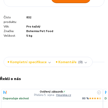
Číslo
832
produktu:
Věk:
Pro každý
Značka:
Bohemia Pet Food
Velikost:
5 kg
Kompletní specifikace
Komentáře
0
Řekli o nás
Ověřený zákazník
✓
i
Přidáno 5. srpna
·
Heureka.cz
Doporučuje obchod
80 %
★★★★☆
Do