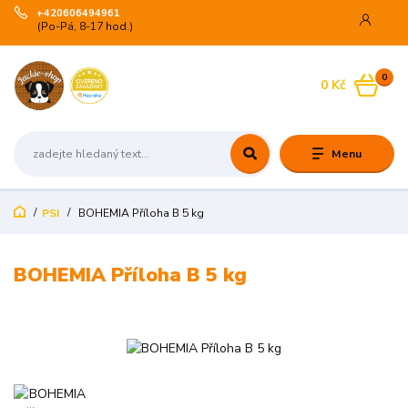
+420606494961
(Po-Pá, 8-17 hod.)
0
0 Kč
Menu
PSI
BOHEMIA Příloha B 5 kg
BOHEMIA Příloha B 5 kg