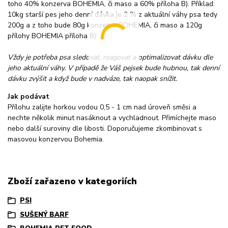
toho 40% konzerva BOHEMIA, či maso a 60% příloha B). Příklad:
10kg starší pes jeho denní dávka je 2 % z aktuální váhy psa tedy
200g a z toho bude 80g konzerva BOHEMIA, či maso a 120g
přílohy BOHEMIA příloha B)
Vždy je potřeba psa sledovat, reagovat a optimalizovat dávku dle
jeho aktuální váhy. V případě že Váš pejsek bude hubnou, tak denní
dávku zvýšit a když bude v nadváze, tak naopak snížit.
Jak podávat
Přílohu zalijte horkou vodou 0,5 - 1 cm nad úroveň směsi a
nechte několik minut nasáknout a vychladnout. Přimíchejte maso
nebo další suroviny dle libosti. Doporučujeme zkombinovat s
masovou konzervou Bohemia.
Zboží zařazeno v kategoriích
PSI
SUŠENÝ BARF