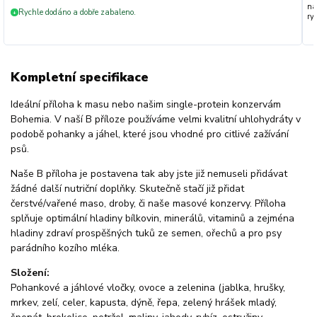
na
Rychle dodáno a dobře zabaleno.
+
ryc
Kompletní specifikace
Ideální příloha k masu nebo našim single-protein konzervám
Bohemia. V naší B příloze používáme velmi kvalitní uhlohydráty v
podobě pohanky a jáhel, které jsou vhodné pro citlivé zažívání
psů.
Naše B příloha je postavena tak aby jste již nemuseli přidávat
žádné další nutriční doplňky. Skutečně stačí již přidat
čerstvé/vařené maso, droby, či naše masové konzervy. Příloha
splňuje optimální hladiny bílkovin, minerálů, vitaminů a zejména
hladiny zdraví prospěšných tuků ze semen, ořechů a pro psy
parádního kozího mléka.
Složení:
Pohankové a jáhlové vločky, ovoce a zelenina (jablka, hrušky,
mrkev, zelí, celer, kapusta, dýně, řepa, zelený hrášek mladý,