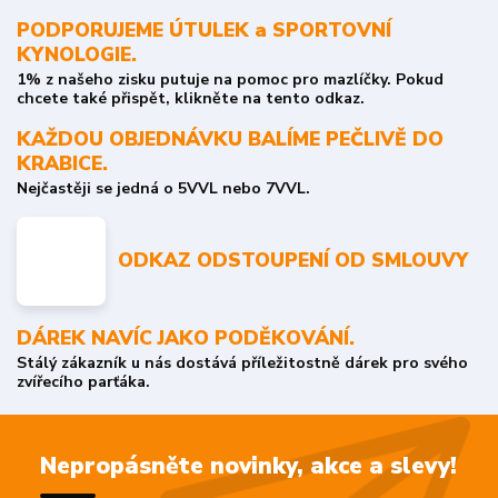
PODPORUJEME ÚTULEK a SPORTOVNÍ
KYNOLOGIE.
1% z našeho zisku putuje na pomoc pro mazlíčky. Pokud
chcete také přispět, klikněte na tento odkaz.
KAŽDOU OBJEDNÁVKU BALÍME PEČLIVĚ DO
KRABICE.
Nejčastěji se jedná o 5VVL nebo 7VVL.
ODKAZ ODSTOUPENÍ OD SMLOUVY
DÁREK NAVÍC JAKO PODĚKOVÁNÍ.
Stálý zákazník u nás dostává příležitostně dárek pro svého
zvířecího parťáka.
Nepropásněte novinky, akce a slevy!