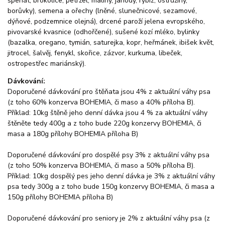
špenát, brokolice, petržel, maliny, jahody, rybíz, ostružiny,
borůvky), semena a ořechy (lněné, slunečnicové, sezamové,
dýňové, podzemnice olejná), drcené paroží jelena evropského,
pivovarské kvasnice (odhořčené), sušené kozí mléko, bylinky
(bazalka, oregano, tymián, saturejka, kopr, heřmánek, ibišek květ,
jitrocel, šalvěj, fenykl, skořice, zázvor, kurkuma, libeček,
ostropestřec mariánský).
Dávkování:
Doporučené dávkování pro štěňata jsou 4% z aktuální váhy psa
(z toho 60% konzerva BOHEMIA, či maso a 40% příloha B).
Příklad: 10kg štěně jeho denní dávka jsou 4 % za aktuální váhy
štěněte tedy 400g a z toho bude 220g konzervy BOHEMIA, či
masa a 180g přílohy BOHEMIA příloha B)
Doporučené dávkování pro dospělé psy 3% z aktuální váhy psa
(z toho 50% konzerva BOHEMIA, či maso a 50% příloha B).
Příklad: 10kg dospělý pes jeho denní dávka je 3% z aktuální váhy
psa tedy 300g a z toho bude 150g konzervy BOHEMIA, či masa a
150g přílohy BOHEMIA příloha B)
Doporučené dávkování pro seniory je 2% z aktuální váhy psa (z