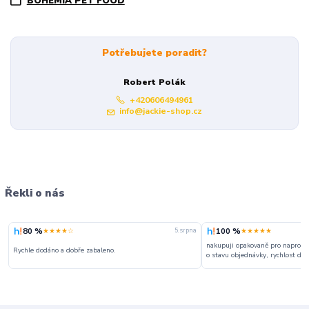
BOHEMIA PET FOOD
Potřebujete poradit?
Robert Polák
+420606494961
info@jackie-shop.cz
Řekli o nás
80 %
100 %
★★★★☆
★★★★★
5. srpna
nakupuji opakovaně pro naprosto
Rychle dodáno a dobře zabaleno.
o stavu objednávky, rychlost dodá