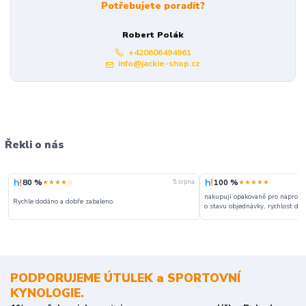
Potřebujete poradit?
Robert Polák
+420606494961
info@jackie-shop.cz
Řekli o nás
80 %
100 %
★★★★☆
★★★★★
5. srpna
nakupuji opakovaně pro naprosto
Rychle dodáno a dobře zabaleno.
o stavu objednávky, rychlost dodá
PODPORUJEME ÚTULEK a SPORTOVNÍ
KYNOLOGIE.