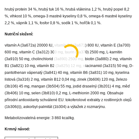
hrubý protein 34 %, hrubý tuk 16 %, hrubá vláknina 1,2 %, hrubý popel 8,2
%, vlhkost 10 %, omega-3 mastné kyseliny 0,8 %, omega-6 mastné kyseliny
2,2 %, vápník 1,1 %, fosfor 0,8 %, sodík 1 %, hořčík 0,1 %.
Nutriční složení:
vitamín A (3a672a) 20000 IU, vitamín D3 (3a671) 800 IU, vitamín E (3a700)
600 mg, vitamín C (3a312) 300 mg, taurin (3a370) 2500 mg, L-karnitin
(3a910) 50 mg, cholinchlorid (3a890) 2500 mg, biotin (3a880) 2 mg, vitamín
B1 (3a821) 10 mg, vitamín B2 (3a825i) 12 mg, niacinamid (3a315) 50 mg, D-
pantothenan vápenatý (3a841) 40 mg, vitamín B6 (3a831) 10 mg, kyselina
listová (3a316) 2 mg, vitamín B12 0,04 mg, zinek (3b606) 120 mg, železo
(3b106) 45 mg, mangan (3b504) 55 mg, jodid draselný (3b201) 4 mg, měď
(3b406) 10 mg, selen (3b810) 0,2 mg, L-methionin 2000 mg. Obsahuje
přírodní antioxidanty schválené EU: tokoferolové extrakty z rostlinných olejů
(1b306(i)), askorbyl-palmitát (1b304) a výtažek z rozmarýnu.
Metabolizovatelná energie: 3 860 kcal/kg.
Krmný návod: