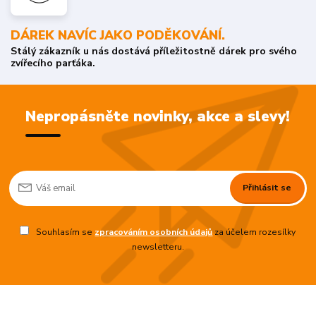
DÁREK NAVÍC JAKO PODĚKOVÁNÍ.
Stálý zákazník u nás dostává příležitostně dárek pro svého
zvířecího parťáka.
Nepropásněte novinky, akce a slevy!
Přihlásit se
Souhlasím se
zpracováním osobních údajů
za účelem rozesílky
newsletteru.