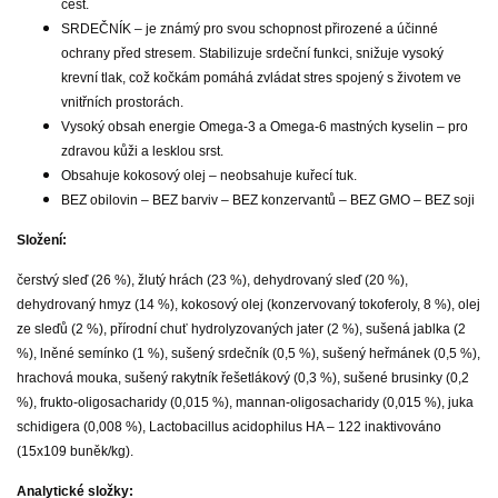
cest.
SRDEČNÍK – je známý pro svou schopnost přirozené a účinné
ochrany před stresem. Stabilizuje srdeční funkci, snižuje vysoký
krevní tlak, což kočkám pomáhá zvládat stres spojený s životem ve
vnitřních prostorách.
Vysoký obsah energie Omega-3 a Omega-6 mastných kyselin – pro
zdravou kůži a lesklou srst.
Obsahuje kokosový olej – neobsahuje kuřecí tuk.
BEZ obilovin – BEZ barviv – BEZ konzervantů – BEZ GMO – BEZ soji
Složení:
čerstvý sleď (26 %), žlutý hrách (23 %), dehydrovaný sleď (20 %),
dehydrovaný hmyz (14 %), kokosový olej (konzervovaný tokoferoly, 8 %), olej
ze sleďů (2 %), přírodní chuť hydrolyzovaných jater (2 %), sušená jablka (2
%), lněné semínko (1 %), sušený srdečník (0,5 %), sušený heřmánek (0,5 %),
hrachová mouka, sušený rakytník řešetlákový (0,3 %), sušené brusinky (0,2
%), frukto-oligosacharidy (0,015 %), mannan-oligosacharidy (0,015 %), juka
schidigera (0,008 %), Lactobacillus acidophilus HA – 122 inaktivováno
(15x109 buněk/kg).
Analytické složky: