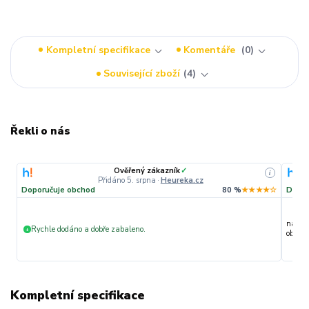
Kompletní specifikace
Komentáře
0
Související zboží
4
Řekli o nás
Ověřený zákazník
✓
i
Přidáno 5. srpna
·
Heureka.cz
Doporučuje obchod
80 %
★★★★☆
Dopor
nakupu
Rychle dodáno a dobře zabaleno.
+
objedn
Kompletní specifikace