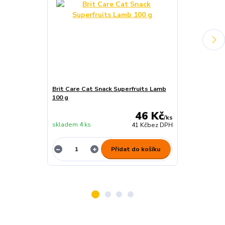
Brit Care Cat Snack Superfruits Lamb
Brit Care Cat
100 g
100 g
46 Kč
/
ks
skladem 4 ks
skladem 10 ks
41 Kč
bez DPH
Přidat do košíku