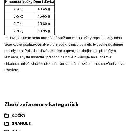
Hmotnost kočky
Denní dávka
2-3 kg
40-45 g
3-5 kg
45-65 g
5-7 kg
65-80 g
7-9 kg
80-95 g
Podávejte suché nebo navlhčené vlažnou vodou. Vždy zajistěte, aby měla
vaše kočka dostatek čerstvé pitné vody. Krmivo by mělo být volně dostupné
po celý den. Pokud podáváte krmivo poprvé, smíchejte jej s předešlým
krmivem, abyste usnadnili přechod na nové. Skladujte na suchém a
chladném místě, chraňte před přímým slunečním světlem, po otevření znovu
uzavřete.
Zboží zařazeno v kategoriích
KOČKY
GRANULE