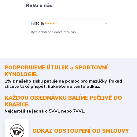
Řekli o nás
80 %
100 %
★★★★☆
★
5. srpna
nakupuji opak
Rychle dodáno a dobře zabaleno.
o stavu objedn
PODPORUJEME ÚTULEK a SPORTOVNÍ
KYNOLOGIE.
1% z našeho zisku putuje na pomoc pro mazlíčky. Pokud
chcete také přispět, klikněte na tento odkaz.
KAŽDOU OBJEDNÁVKU BALÍME PEČLIVĚ DO
KRABICE.
Nejčastěji se jedná o 5VVL nebo 7VVL.
ODKAZ ODSTOUPENÍ OD SMLOUVY