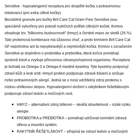
Sensitive - hypoalergenní receptura pro dospělé kočky s potravinovou
intolerancí (pro extra citlivé kočky).
Bezobilné granule pro kočky Brit Care Cat Grain-Free Sensitive jsou
speciálně vytvořeny pro pokrytí nutričních potřeb citlivých koček. Krmivo
obsahuje tzv. "bílkovinu budoucnosti" (hmyz) a čerstvé maso ze sledě (26 %).
Tato proteinová kombinace má úžasnou chuť, a proto krmivem Brit Care Cat
GF nepohrdne ani ta nejvybíravější a nejmlsnější kočka. Krmivo s označením
Sensitive je doplněno o probiotika a prebiotika, která kočce pomáhají
správně trávit a zvyšuje přirozenou obranyschopnost organismu. Receptura
je bohatá na Omega-3 a Omega-6 mastné kyseliny. Tyto kyseliny podporují
zdraví kůži a lesk srsti. Hmyzí protein podporuje zdravé trávení a snižuje
riziko potravinových alergií. Jedná se o nový udržitelný zdroj proteinu s
nízkou uhlíkovou stopou. Hypoalergenní složení s rakytníkem řešetlákovým
podporuje zdraví ledvin a močových cest.
HMYZ – alternativní zdroj bílkovin – skvělá stravitelnost – nízké riziko
alergie.
PROBIOTIKA a PREBIOTIKA – pomáhají udržovat normální zdravá
střeva a imunitní systém.
RAKYTNÍK ŘEŠETLÁKOVÝ – přispívá ke zdraví ledvin a močových