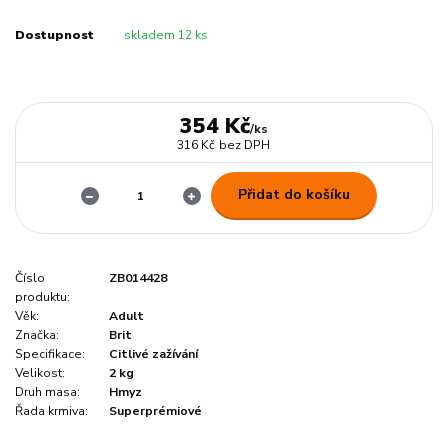
Dostupnost
skladem 12 ks
354 Kč
/
ks
316 Kč
bez DPH
Přidat do košíku
Číslo
ZB014428
produktu:
Věk:
Adult
Značka:
Brit
Specifikace:
Citlivé zažívání
Velikost:
2 kg
Druh masa:
Hmyz
Řada krmiva:
Superprémiové