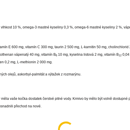
, vlhkost 10 %, omega-3 mastné kyseliny 0,3 %, omega-6 mastné kyseliny 2 %, váp
tamín E 600 mg, vitamín C 300 mg, taurin 2 500 mg, L-karnitin 50 mg, cholinchlorid
othenan vápenatý 40 mg, vitamín B
10 mg, kyselina listová 2 mg, vitamín B
0,04
6
12
en 0,2 mg, L-methionin 2 000 mg.
ných olejů, askorbyl-palmitát a výtažek z rozmarýnu.
měla vaše kočka dostatek čerstvé pitné vody. Krmivo by mělo být volně dostupné p
usnadnili přechod na nové.