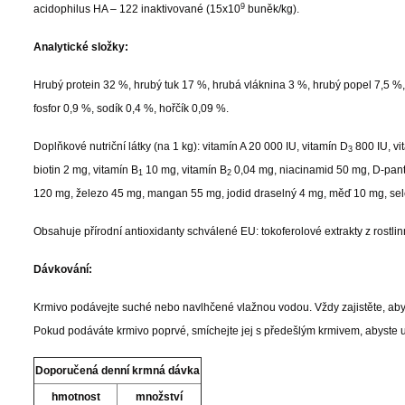
9
acidophilus HA – 122 inaktivované (15x10
buněk/kg).
Analytické složky:
Hrubý protein 32 %, hrubý tuk 17 %, hrubá vláknina 3 %, hrubý popel 7,5 %
fosfor 0,9 %, sodík 0,4 %, hořčík 0,09 %.
Doplňkové nutriční látky (na 1 kg):
vitamín A 20 000 IU, vitamín D
800 IU, vi
3
biotin 2 mg, vitamín B
10 mg, vitamín B
0,04 mg, niacinamid 50 mg, D-pant
1
2
120 mg, železo 45 mg, mangan 55 mg, jodid draselný 4 mg, měď 10 mg, sel
Obsahuje přírodní antioxidanty schválené EU: tokoferolové extrakty z rostlin
Dávkování:
Krmivo podávejte suché nebo navlhčené vlažnou vodou. Vždy zajistěte, aby 
Pokud podáváte krmivo poprvé, smíchejte jej s předešlým krmivem, abyste 
Doporučená denní krmná dávka
hmotnost
množství