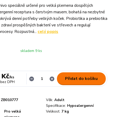
ivo speciálně určené pro velká plemena dospělých
ergenní receptura s čerstvým masem, bohatá na nezbytné
pokrývá denní potřeby velkých koček. Probiotika a prebiotika
 zdraví prospěšných bakterií ve střevech a regulují
rocesy. Rozpustná...
celý popis
skladem 9 ks
 Kč
/
ks
Přidat do košíku
bez DPH
ZB010777
Věk:
Adult
Specifikace:
Hypoalergenní
Pro velká
Velikost:
7 kg