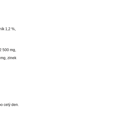
ník 1,2 %,
 2 500 mg,
 mg, zinek
o celý den.