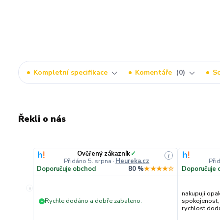
Kompletní specifikace
Komentáře
0
So
Řekli o nás
Ověřený zákazník
✓
i
Přidáno 5. srpna
·
Heureka.cz
Při
Doporučuje obchod
80 %
★★★★☆
Doporučuje 
«
nakupuji opa
Rychle dodáno a dobře zabaleno.
spokojenost,
+
rychlost dodán