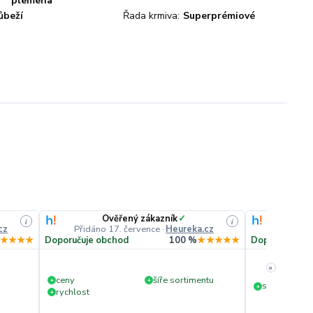
plemena
ůbeží
Řada krmiva:
Superprémiové
Ověřený zákazník
✓
O
i
i
cz
Přidáno 17. července
·
Heureka.cz
Přidáno
★★★★
Doporučuje obchod
100 %
★★★★★
Doporučuje o
»
ceny
šíře sortimentu
+
+
slušná rychl
+
rychlost
+