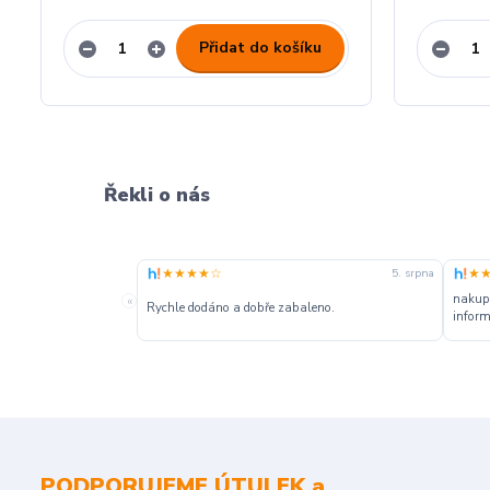
Přidat do košíku
Řekli o nás
★★★★☆
★
5. srpna
nakupu
«
Rychle dodáno a dobře zabaleno.
inform
PODPORUJEME ÚTULEK a