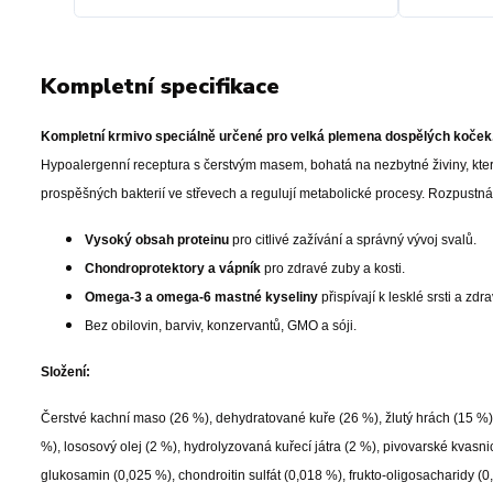
Kompletní specifikace
Kompletní krmivo speciálně určené pro velká plemena dospělých koček
Hypoalergenní receptura s čerstvým masem, bohatá na nezbytné živiny, která
prospěšných bakterií ve střevech a regulují metabolické procesy. Rozpustn
Vysoký obsah proteinu
pro citlivé zažívání a správný vývoj svalů.
Chondroprotektory a vápník
pro zdravé zuby a kosti.
Omega-3 a omega-6 mastné kyseliny
přispívají k lesklé srsti a zdr
Bez obilovin, barviv, konzervantů, GMO a sóji.
Složení:
Čerstvé kachní maso (26 %), dehydratované kuře (26 %), žlutý hrách (15 %), 
%), lososový olej (2 %), hydrolyzovaná kuřecí játra (2 %), pivovarské kvasn
glukosamin (0,025 %), chondroitin sulfát (0,018 %), frukto-oligosacharidy (