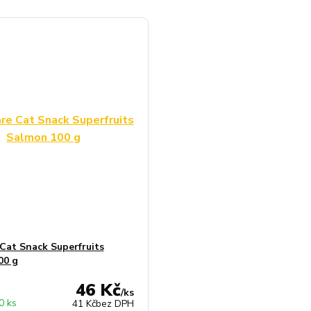
 Cat Snack Superfruits
00 g
46 Kč
/
ks
0 ks
41 Kč
bez DPH