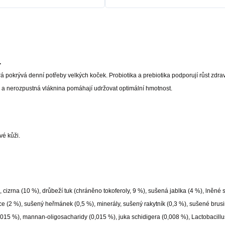
.
 pokrývá denní potřeby velkých koček. Probiotika a prebiotika podporují růst zdrav
á a nerozpustná vláknina pomáhají udržovat optimální hmotnost.
avé kůži.
cizrna (10 %), drůbeží tuk (chráněno tokoferoly, 9 %), sušená jablka (4 %), lněné 
ice (2 %), sušený heřmánek (0,5 %), minerály, sušený rakytník (0,3 %), sušené brusi
0,015 %), mannan-oligosacharidy (0,015 %), juka schidigera (0,008 %), Lactobacillu