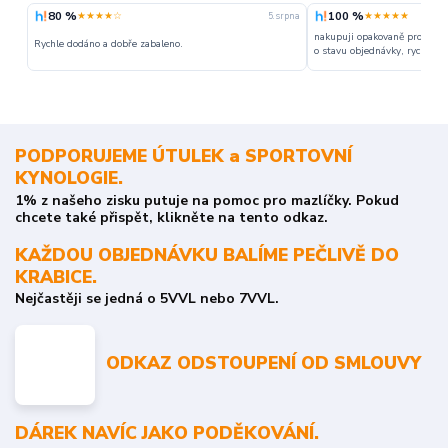
80 %
100 %
★★★★☆
★★★★★
5. srpna
nakupuji opakovaně pro napr
Rychle dodáno a dobře zabaleno.
o stavu objednávky, rychlost d
PODPORUJEME ÚTULEK a SPORTOVNÍ
KYNOLOGIE.
1% z našeho zisku putuje na pomoc pro mazlíčky. Pokud
chcete také přispět, klikněte na tento odkaz.
KAŽDOU OBJEDNÁVKU BALÍME PEČLIVĚ DO
KRABICE.
Nejčastěji se jedná o 5VVL nebo 7VVL.
ODKAZ ODSTOUPENÍ OD SMLOUVY
DÁREK NAVÍC JAKO PODĚKOVÁNÍ.