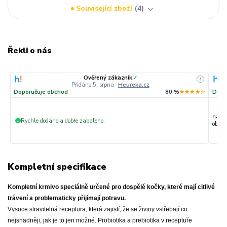
Související zboží
4
Řekli o nás
Ověřený zákazník
✓
i
Přidáno 5. srpna
·
Heureka.cz
Doporučuje obchod
80 %
★★★★☆
Dopo
nakup
Rychle dodáno a dobře zabaleno.
+
objedn
Kompletní specifikace
Kompletní krmivo speciálně určené pro dospělé kočky, které mají citlivé
trávení a problematicky přijímají potravu.
Vysoce stravitelná receptura, která zajistí, že se živiny vstřebají co
nejsnadněji, jak je to jen možné. Probiotika a prebiotika v receptuře