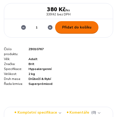
380 Kč
/
ks
339 Kč
bez DPH
Přidat do košíku
Číslo
ZB010767
produktu:
Věk:
Adult
Značka:
Brit
Specifikace:
Hypoalergenní
Velikost:
2 kg
Druh masa:
Drůbeží & Rybí
Řada krmiva:
Superprémiové
Kompletní specifikace
Komentáře
0