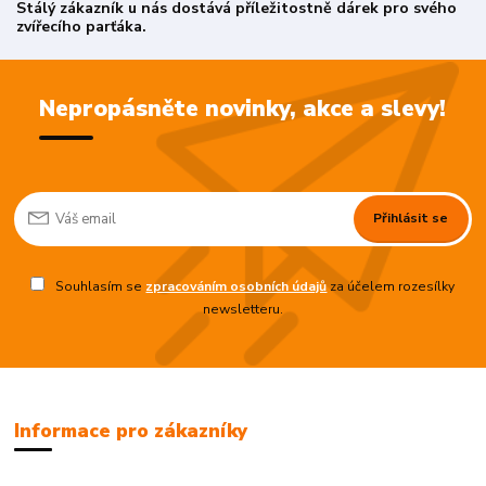
Stálý zákazník u nás dostává příležitostně dárek pro svého
zvířecího parťáka.
Nepropásněte novinky, akce a slevy!
Přihlásit se
Souhlasím se
zpracováním osobních údajů
za účelem rozesílky
newsletteru.
Informace pro zákazníky