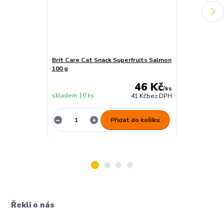
Brit Care Cat Snack Superfruits Salmon
Brit Care Cat
100 g
100 g
46 Kč
/
ks
skladem 10 ks
skladem 4 ks
41 Kč
bez DPH
Přidat do košíku
Řekli o nás