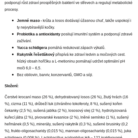
podporují růst zdraví prospěšných bakterií ve střevech a regulují metabolické
procesy.
Jemné maso -
krůta a losos dodávají úžasnou chuť, takže uspokojí i
ty nejvybíravější kočky.
Probiotika a antioxidanty
posilují imunitní systém a podporují zdravé
zažívání.
Yucca schidigera
pomáhá redukovat zápach výkalů.
Rakytník řešetlákový
přispívá ke zdraví ledvin a močových cest.
Nízký obsah hořčíku a L-metioninu pomáhají udržet optimální pH
moči 6,0 – 6,5.
Bez obilovin, barviv, konzervantů, GMO a sóji.
Složení:
Čerstvé krocaní maso (26 %), dehydratovaný losos (26 %), žlutý hrách (16
%), cizrna (11 %), drůbeží tuk (chráněno tokoferoly, 8 %), sušený kořen
čekanky (2,5 %), sušená jablka (2 %), lososový olej (2 %), hydrolyzovaná
kuřecí játra (2 %), pivovarské kvasnice (2 %), lněné semínko (1 %), sušený
heřmánek (0,5 %), minerály, sušený rakytník (0,3 %), sušené brusinky (0,2
%), frukto-oligosacharidy (0,015 %), mannan-oligosacharidy (0,015 %), juka
schidigera (0,008 %), Lactobacillus acidophilus HA – 122 inaktivované