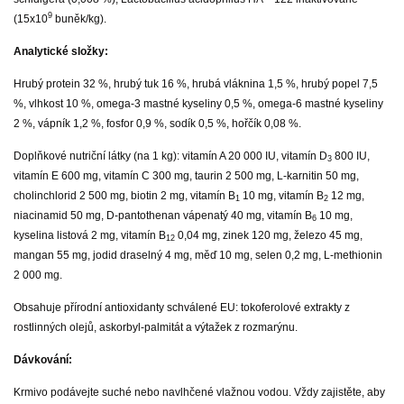
9
(15x10
buněk/kg).
Analytické složky:
Hrubý protein 32 %, hrubý tuk 16 %, hrubá vláknina 1,5 %, hrubý popel 7,5
%, vlhkost 10 %, omega-3 mastné kyseliny 0,5 %, omega-6 mastné kyseliny
2 %, vápník 1,2 %, fosfor 0,9 %, sodík 0,5 %, hořčík 0,08 %.
Doplňkové nutriční látky (na 1 kg):
vitamín A 20 000 IU, vitamín D
800 IU,
3
vitamín E 600 mg, vitamín C 300 mg, taurin 2 500 mg, L-karnitin 50 mg,
cholinchlorid 2 500 mg, biotin 2 mg, vitamín B
10 mg, vitamín B
12 mg,
1
2
niacinamid 50 mg, D-pantothenan vápenatý 40 mg, vitamín B
10 mg,
6
kyselina listová 2 mg, vitamín B
0,04 mg, zinek 120 mg, železo 45 mg,
12
mangan 55 mg, jodid draselný 4 mg, měď 10 mg, selen 0,2 mg, L-methionin
2 000 mg.
Obsahuje přírodní antioxidanty schválené EU: tokoferolové extrakty z
rostlinných olejů, askorbyl-palmitát a výtažek z rozmarýnu.
Dávkování:
Krmivo podávejte suché nebo navlhčené vlažnou vodou. Vždy zajistěte, aby