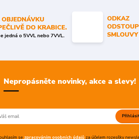
ODKAZ
 OBJEDNÁVKU
ODSTOUP
PEČLIVĚ DO KRABICE.
SMLOUVY
se jedná o 5VVL nebo 7VVL.
Nepropásněte novinky, akce a slevy!
Přihlási
uhlasím se
zpracováním osobních údajů
za účelem rozesílky newsle