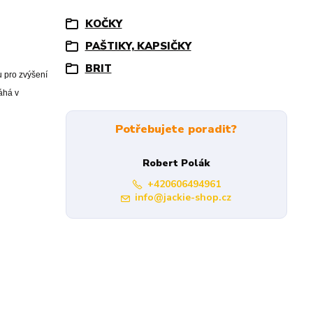
KOČKY
PAŠTIKY, KAPSIČKY
BRIT
u pro zvýšení
áhá v
Potřebujete poradit?
Robert Polák
+420606494961
info@jackie-shop.cz