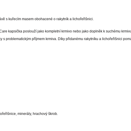
ávě s kuřecím masem obohacené o rakytník a lichořeřišnici.
it Care kapsička poslouží jako kompletní krmivo nebo jako doplněk k suchému krmiv
ky s problematickým příjmem krmiva. Díky přidanému rakytníku a lichořeřišnici pom
hořeřišnice, minerály, hrachový škrob.