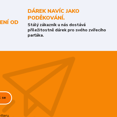
DÁREK NAVÍC JAKO
PODĚKOVÁNÍ.
ENÍ OD
Stálý zákazník u nás dostává
příležitostně dárek pro svého zvířecího
parťáka.
t se
tteru.