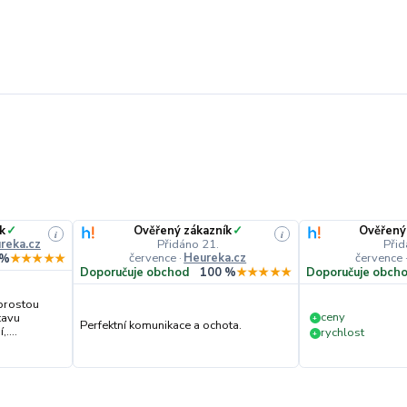
k
✓
Ověřený zákazník
✓
Ověřený
i
i
reka.cz
Přidáno 21.
Přid
července
·
Heureka.cz
července
 %
★★★★★
Doporučuje obchod
100 %
★★★★★
Doporučuje obch
prostou
ceny
tavu
+
Perfektní komunikace a ochota.
....
rychlost
+