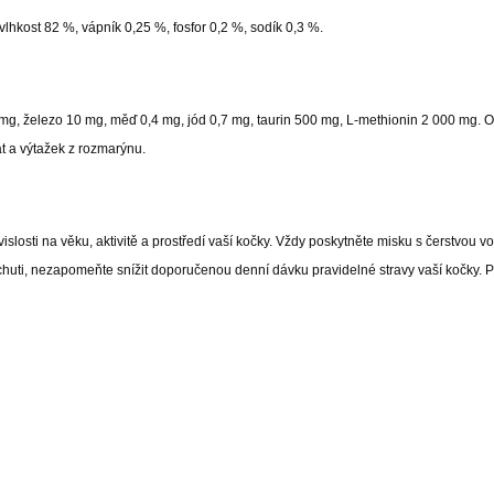
vlhkost 82 %, vápník 0,25 %, fosfor 0,2 %, sodík 0,3 %.
 mg, železo 10 mg, měď 0,4 mg, jód 0,7 mg, taurin 500 mg, L-methionin 2 000 mg. 
tát a výtažek z rozmarýnu.
slosti na věku, aktivitě a prostředí vaší kočky. Vždy poskytněte misku s čerstvou v
chuti, nezapomeňte snížit doporučenou denní dávku pravidelné stravy vaší kočky. P