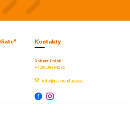
mGate”
Kontakty
Robert Polák
+420606494961
info@jackie-shop.cz
s.