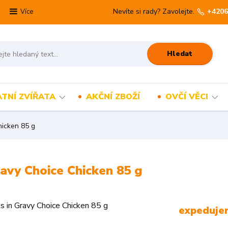
Nevíte si rady? Zavolejte.
+4206
Více
Hledat
TNÍ ZVÍŘATA
AKČNÍ ZBOŽÍ
OVČÍ VĚCI
hicken 85 g
ravy Choice Chicken 85 g
expeduje