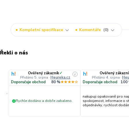
Kompletní specifikace
Komentáře
0
Řekli o nás
Ověřený zákazník
✓
Ověřený zákazní
i
Přidáno 5. srpna
·
Heureka.cz
Přidáno 4. srpna
·
Heu
Doporučuje obchod
80 %
★★★★☆
Doporučuje obchod
100
«
nakupuji opakovaně pro na
Rychle dodáno a dobře zabaleno.
spokojenost, informace o s
+
objednávky, rychlost dodání,