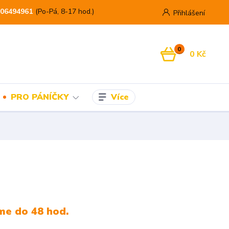
06494961
(Po-Pá, 8-17 hod.)
Přihlášení
0
0 Kč
Více
PRO PÁNÍČKY
me do 48 hod.