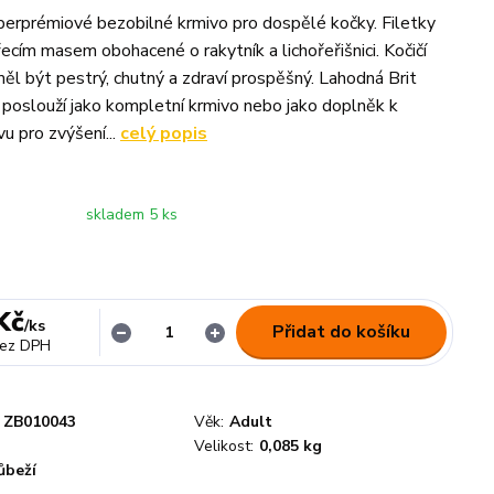
erprémiové bezobilné krmivo pro dospělé kočky. Filetky
ecím masem obohacené o rakytník a lichořeřišnici. Kočičí
měl být pestrý, chutný a zdraví prospěšný. Lahodná Brit
 poslouží jako kompletní krmivo nebo jako doplněk k
u pro zvýšení...
celý popis
skladem 5 ks
Kč
/
ks
Přidat do košíku
ez DPH
ZB010043
Věk:
Adult
Velikost:
0,085 kg
ůbeží