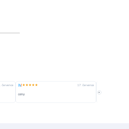
★★★★★
★★★★☆
. července
17. července
»
ceny
slušná rychlost dod