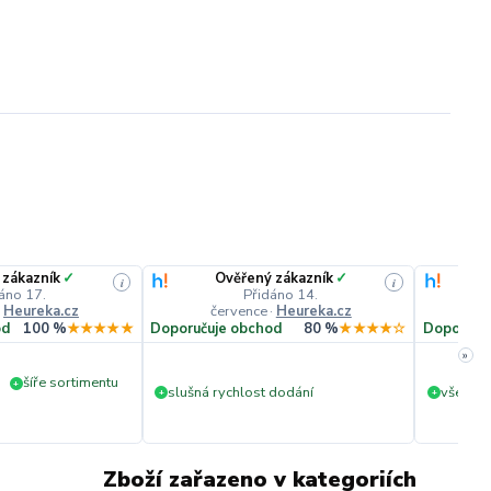
 zákazník
✓
Ověřený zákazník
✓
i
i
áno 17.
Přidáno 14.
·
Heureka.cz
července
·
Heureka.cz
č
od
100 %
★★★★★
Doporučuje obchod
80 %
★★★★☆
Doporuču
»
šíře sortimentu
+
slušná rychlost dodání
vše v p
+
+
Zboží zařazeno v kategoriích