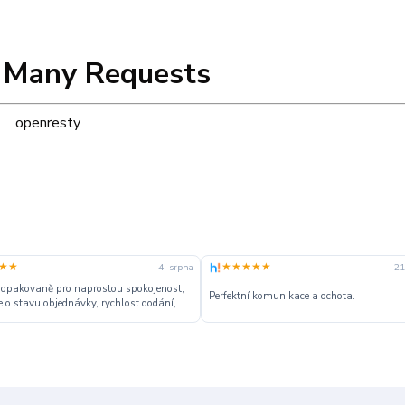
 Many Requests
openresty
★★
★★★★★
4. srpna
21
 opakovaně pro naprostou spokojenost,
Perfektní komunikace a ochota.
 o stavu objednávky, rychlost dodání,....