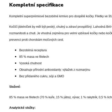
Kompletní specifikace
Kompletní superprémiové bezobilné krmivo pro dospělé kočky. Filetky ve šť
Kočičí jídelníček by měl být pestrý, chutný a zdraví prospěšný. Lahodná Br
rozmanitosti a chuti. Je vhodná zejména pro velmi vybíravé kočky nebo koč
prevenci proti chorobám močových cest.
Bezobilná receptura
85 % masa ve filetech
Vysoká chutnost
Obsahuje přírodní antioxidanty: výtažek z rozmarýnu
Bez přidaného cukru, sóji a GMO
Složení:
85 % masa ve filetech (70 % kuře, 15 % játra), vývar, 1 % rakytník, 0,5 % lic
Analytické složky: