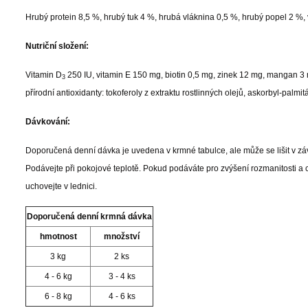
Hrubý protein 8,5 %, hrubý tuk 4 %, hrubá vláknina 0,5 %, hrubý popel 2 %, 
Nutriční složení:
Vitamin D
250 IU, vitamin E 150 mg, biotin 0,5 mg, zinek 12 mg, mangan 3
3
přírodní antioxidanty: tokoferoly z extraktu rostlinných olejů, askorbyl-palmi
Dávkování:
Doporučená denní dávka je uvedena v krmné tabulce, ale může se lišit v závi
Podávejte při pokojové teplotě. Pokud podáváte pro zvýšení rozmanitosti a 
uchovejte v lednici.
Doporučená denní krmná dávka
hmotnost
množství
3 kg
2 ks
4 - 6 kg
3 - 4 ks
6 - 8 kg
4 - 6 ks