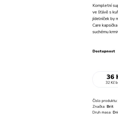
Kompletní sup
ve šťávě s kuř
jídelníček by 
Care kapsička
suchému krmiv
Dostupnost
36 
32 Kč
b
Číslo produktu:
Značka:
Brit
Druh masa:
Dr