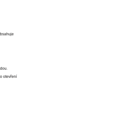
Obsahuje
odou.
o otevření