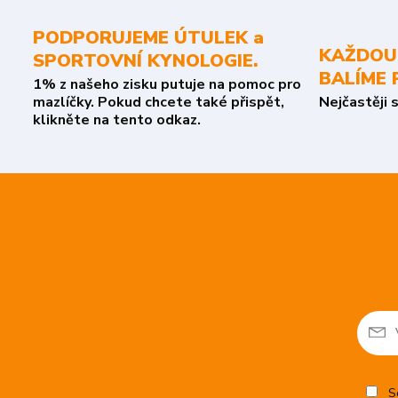
PODPORUJEME ÚTULEK a
KAŽDOU
SPORTOVNÍ KYNOLOGIE.
BALÍME 
1% z našeho zisku putuje na pomoc pro
mazlíčky. Pokud chcete také přispět,
Nejčastěji 
klikněte na tento odkaz.
So