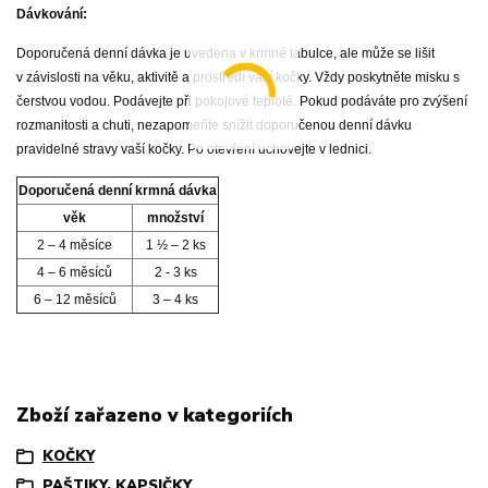
Dávkování:
Doporučená denní dávka je uvedena v krmné tabulce, ale může se lišit
v závislosti na věku, aktivitě a prostředí vaší kočky. Vždy poskytněte misku s
čerstvou vodou. Podávejte při pokojové teplotě. Pokud podáváte pro zvýšení
rozmanitosti a chuti, nezapomeňte snížit doporučenou denní dávku
pravidelné stravy vaší kočky. Po otevření uchovejte v lednici.
Doporučená denní krmná dávka
věk
množství
2 – 4 měsíce
1 ½ – 2 ks
4 – 6 měsíců
2 - 3 ks
6 – 12 měsíců
3 – 4 ks
Zboží zařazeno v kategoriích
KOČKY
PAŠTIKY, KAPSIČKY