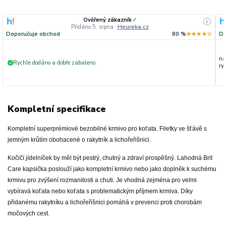
Ověřený zákazník
✓
i
Přidáno 5. srpna
·
Heureka.cz
Doporučuje obchod
80 %
★★★★☆
Do
na
Rychle dodáno a dobře zabaleno.
+
ryc
Kompletní specifikace
Kompletní superprémiové bezobilné krmivo pro koťata. Filetky ve šťávě s
jemným krůtím obohacené o rakytník a lichořeřišnici.
Kočičí jídelníček by měl být pestrý, chutný a zdraví prospěšný. Lahodná Brit
Care kapsička poslouží jako kompletní krmivo nebo jako doplněk k suchému
krmivu pro zvýšení rozmanitosti a chuti. Je vhodná zejména pro velmi
vybíravá koťata nebo koťata s problematickým příjmem krmiva. Díky
přidanému rakytníku a lichořeřišnici pomáhá v prevenci proti chorobám
močových cest.