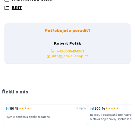
BRIT
Potřebujete poradit?
Robert Polák
+420606494961
info@jackie-shop.cz
Řekli o nás
80 %
100 %
★★★★☆
★★★★★
5. srpna
nakupuji opakovaně pro naprosto
Rychle dodáno a dobře zabaleno.
o stavu objednávky, rychlost dodá