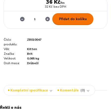
36 Kč
/
ks
32 Kč
bez DPH
Přidat do košíku
Číslo
ZB010047
produktu:
Věk:
Kitten
Značka:
Brit
Velikost:
0,085 kg
Druh masa:
Drůbeží
Kompletní specifikace
Komentáře
0
Řekli o nás