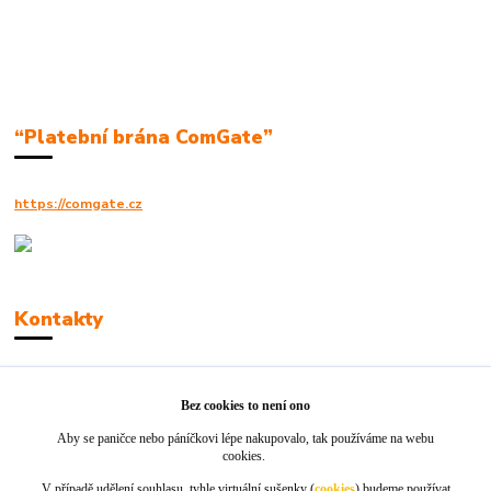
“Platební brána ComGate”
https://comgate.cz
Kontakty
Robert Polák
+420606494961
Bez cookies to není ono
Aby se paničce nebo páníčkovi lépe nakupovalo, tak používáme na webu
info@jackie-shop.cz
cookies.
V případě udělení souhlasu, tyhle virtuální sušenky (
cookies
) budeme používat