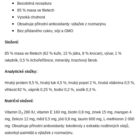
Bezobilná receptura
85 % masa ve filetech
Vysoká chutnost
Obsahuje přírodní antioxidanty: výtažek z rozmarýnu
Bez přidaného cukru, sóji a GMO
Složení:
85 % masa ve filetech (62 % kuře, 15 % játra, 8 % krocan), vývar, 1 %
rakytník, 0,5 % lichořeřišnice, minerály, hrachový škrob.
Analytické složky:
Hrubý protein 9,5 %, hrubý tuk 4,5 %, hrubý popel 2 %, hrubá vláknina 0,5 %,
vlhkost 82 %, vápník 0,25 %, fosfor 0,2 %, sodík 0,3 %.
Nutriční složení:
Vitamin D
280 IU, vitamin E 160 mg, biotin 0,8 mg, zinek 15 mg, mangan 4
3
mg, železo 12 mg, měď 0,5 mg, jód 0,8 mg, taurin 600 mg, L-methionin 2 000
mg. Obsahuje přírodní antioxidanty: tokoferoly z extraktu rostlinných olejů,
askorbyl-palmitát a výtažek z rozmarýnu.