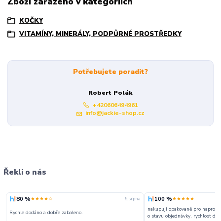
Zboží zařazeno v kategoriích
KOČKY
VITAMÍNY, MINERÁLY, PODPŮRNÉ PROSTŘEDKY
Potřebujete poradit?
Robert Polák
+420606494961
info@jackie-shop.cz
Řekli o nás
80 %
100 %
★★★★☆
★★★★★
5. srpna
nakupuji opakovaně pro naprosto
Rychle dodáno a dobře zabaleno.
o stavu objednávky, rychlost dodá