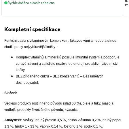
na
Rychle dodáno a dobře zabaleno.
+
ryc
Kompletní specifikace
Funkční pasta s vitaminovým komplexem, lákavou vůní a neodolatelnou
chutí i pro ty nejvybíravější kočky.
Komplex vitamínů a minerálů posiluje imunitní systém a podporuje
zdravé trávení a zajišťuje nezbytnou energii pro aktivní životní styl
kočky.
BEZ přidaného cukru – BEZ konzervantů – Bez umělých
dochucovadel.
Složení:
Vedlejší produkty rostlinného původu (slad 60 %), oleje a tuky, maso a
vedlejší produkty živočišného původu, kvasnice.
Analytické složky:
hrubý protein 3,5 %, hrubá vláknina 0,2 %, hrubý popel
1,3 %, hrubý tuk 33 %, vápník 0,14 %, fosfor 0,1 %, sodík 0,1 %.