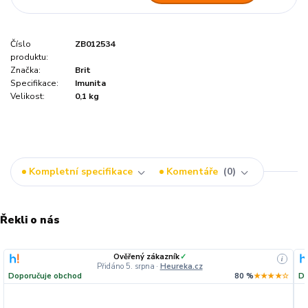
Číslo
ZB012534
produktu:
Značka:
Brit
Specifikace:
Imunita
Velikost:
0,1 kg
Kompletní specifikace
Komentáře
0
Řekli o nás
Ověřený zákazník
✓
i
Přidáno 5. srpna
·
Heureka.cz
Doporučuje obchod
80 %
★★★★☆
Do