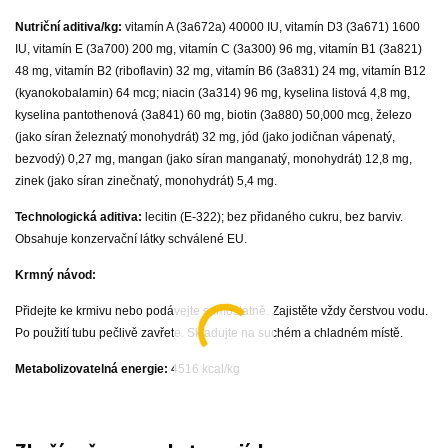
Nutriční aditiva/kg:
vitamín A (3a672a) 40000 IU, vitamín D3 (3a671) 1600
IU, vitamín E (3a700) 200 mg, vitamín C (3a300) 96 mg, vitamín B1 (3a821)
48 mg, vitamín B2 (riboflavin) 32 mg, vitamín B6 (3a831) 24 mg, vitamín B12
(kyanokobalamin) 64 mcg; niacin (3a314) 96 mg, kyselina listová 4,8 mg,
kyselina pantothenová (3a841) 60 mg, biotin (3a880) 50,000 mcg, železo
(jako síran železnatý monohydrát) 32 mg, jód (jako jodičnan vápenatý,
bezvodý) 0,27 mg, mangan (jako síran manganatý, monohydrát) 12,8 mg,
zinek (jako síran zinečnatý, monohydrát) 5,4 mg.
Technologická aditiva:
lecitin (E-322); bez přidaného cukru, bez barviv.
Obsahuje konzervační látky schválené EU.
Krmný návod:
Přidejte ke krmivu nebo podávejte samostatně. Zajistěte vždy čerstvou vodu.
Po použití tubu pečlivě zavřete. Skladujte na suchém a chladném místě.
Metabolizovatelná energie:
4516 kcal/kg