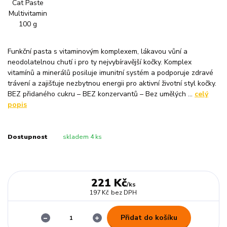
Funkční pasta s vitaminovým komplexem, lákavou vůní a
neodolatelnou chutí i pro ty nejvybíravější kočky. Komplex
vitamínů a minerálů posiluje imunitní systém a podporuje zdravé
trávení a zajišťuje nezbytnou energii pro aktivní životní styl kočky.
BEZ přidaného cukru – BEZ konzervantů – Bez umělých ...
celý
popis
Dostupnost
skladem 4 ks
221 Kč
/
ks
197 Kč
bez DPH
Přidat do košíku