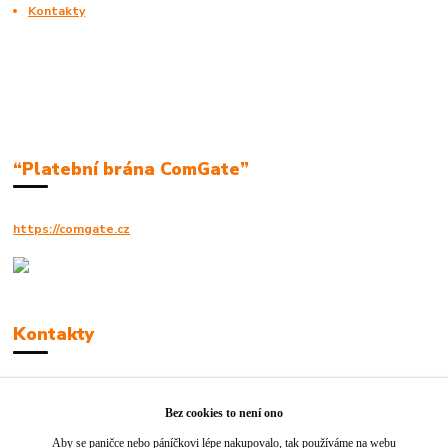
Kontakty
“Platební brána ComGate”
https://comgate.cz
Kontakty
Robert Polák
+420606494961
Bez cookies to není ono
Aby se paničce nebo páníčkovi lépe nakupovalo, tak používáme na webu