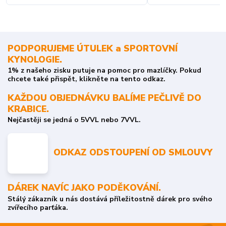
PODPORUJEME ÚTULEK a SPORTOVNÍ
KYNOLOGIE.
1% z našeho zisku putuje na pomoc pro mazlíčky. Pokud
chcete také přispět, klikněte na tento odkaz.
KAŽDOU OBJEDNÁVKU BALÍME PEČLIVĚ DO
KRABICE.
Nejčastěji se jedná o 5VVL nebo 7VVL.
ODKAZ ODSTOUPENÍ OD SMLOUVY
DÁREK NAVÍC JAKO PODĚKOVÁNÍ.
Stálý zákazník u nás dostává příležitostně dárek pro svého
zvířecího parťáka.