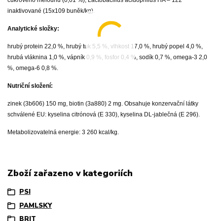
cukrového melounu (0,01 %), Lactobacillus acidophilus HA – 122
inaktivované (15x109 buněk/kg).
Analytické složky:
hrubý protein 22,0 %, hrubý tuk 5,5 %, vlhkost 17,0 %, hrubý popel 4,0 %,
hrubá vláknina 1,0 %, vápník 0,9 %, fosfor 0,4 %, sodík 0,7 %, omega-3 2,0
%, omega-6 0,8 %.
Nutriční složení:
zinek (3b606) 150 mg, biotin (3a880) 2 mg. Obsahuje konzervační látky
schválené EU: kyselina citrónová (E 330), kyselina DL-jablečná (E 296).
Metabolizovatelná energie: 3 260 kcal/kg.
Zboží zařazeno v kategoriích
PSI
PAMLSKY
BRIT