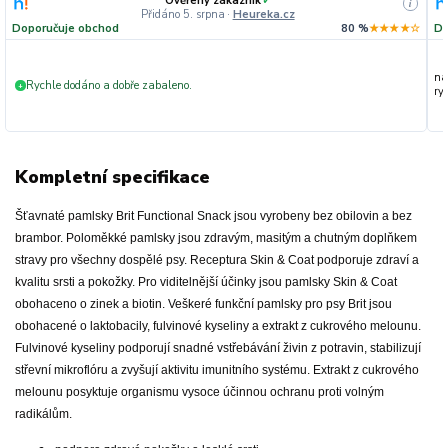
Ověřený zákazník
✓
i
Přidáno 5. srpna
·
Heureka.cz
Doporučuje obchod
80 %
★★★★☆
Do
na
Rychle dodáno a dobře zabaleno.
+
ryc
Kompletní specifikace
Šťavnaté pamlsky Brit Functional Snack jsou vyrobeny bez obilovin a bez
brambor. Poloměkké pamlsky jsou zdravým, masitým a chutným doplňkem
stravy pro všechny dospělé psy. Receptura Skin & Coat podporuje zdraví a
kvalitu srsti a pokožky. Pro viditelnější účinky jsou pamlsky Skin & Coat
obohaceno o zinek a biotin. Veškeré funkční pamlsky pro psy Brit jsou
obohacené o laktobacily, fulvinové kyseliny a extrakt z cukrového melounu.
Fulvinové kyseliny podporují snadné vstřebávání živin z potravin, stabilizují
střevní mikroflóru a zvyšují aktivitu imunitního systému. Extrakt z cukrového
melounu posyktuje organismu vysoce účinnou ochranu proti volným
radikálům.