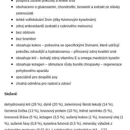
podpora zdravé pokožky a lesklé srsti
obohaceno o glukosamin, chondroitin, boswelii a extrakt ze slávky
zelenoústé
lehké vstřebávání živin (díky fulvinovým kyselinám)
zdroj antioxidantů (extrakt z cukrového melounu)
bez obilovin
bez brambor
obsahuje kokos – potravina se specifickými živinami, které udržují
pokožku zdravější a hydratovanou – přirozený zdroj kvalitní srsti
obsahuje kril – bohatý zdroj vitamínu E a omega mastných kyselin
obsahuje kolagen – stimulace růstu buněk chrupavky – regenerace
pohybového aparátu
speciálně pro dospělé psy
chutná odměna pro radost a zdraví
Složení:
dehydrovaný kril (26 %), dýně (20 %), zeleninový škrob tekutý (14 %),
červená čočka (13 %), lososový protein (10 %), lněné semínko (5 %),
lososová šťáva (5 %), kolagen (3,5 %), sušený kokos (1 %), lososový olej (1
%), sušené řasy (0,8 %), kyselina fulvová (0,5 %), minerály, výtažek z