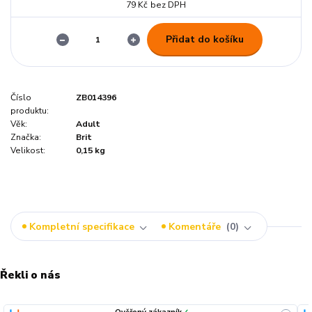
79 Kč
bez DPH
Přidat do košíku
Číslo
ZB014396
produktu:
Věk:
Adult
Značka:
Brit
Velikost:
0,15 kg
Kompletní specifikace
Komentáře
0
Řekli o nás