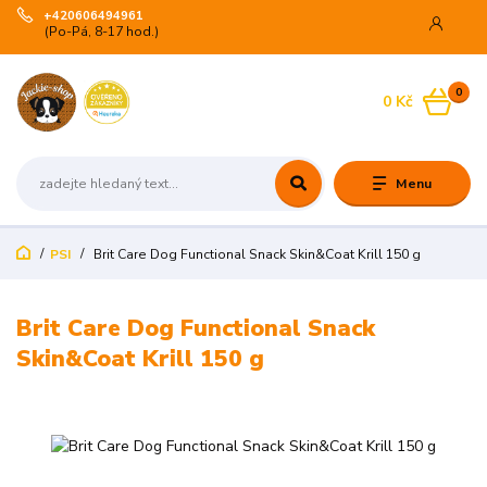
+420606494961
(Po-Pá, 8-17 hod.)
0
0 Kč
Menu
PSI
Brit Care Dog Functional Snack Skin&Coat Krill 150 g
Brit Care Dog Functional Snack
Skin&Coat Krill 150 g