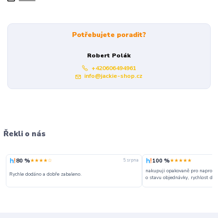
Potřebujete poradit?
Robert Polák
+420606494961
info@jackie-shop.cz
Řekli o nás
80 %
100 %
★★★★☆
★★★★★
5. srpna
nakupuji opakovaně pro naprosto
Rychle dodáno a dobře zabaleno.
o stavu objednávky, rychlost dodá