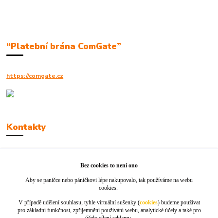
“Platební brána ComGate”
https://comgate.cz
Kontakty
Robert Polák
+420606494961
Bez cookies to není ono
Aby se paničce nebo páníčkovi lépe nakupovalo, tak používáme na webu
info@jackie-shop.cz
cookies.
V případě udělení souhlasu, tyhle virtuální sušenky (
cookies
) budeme používat
pro základní funkčnost, zpříjemnění používání webu, analytické účely a také pro
účely cílení reklamy.