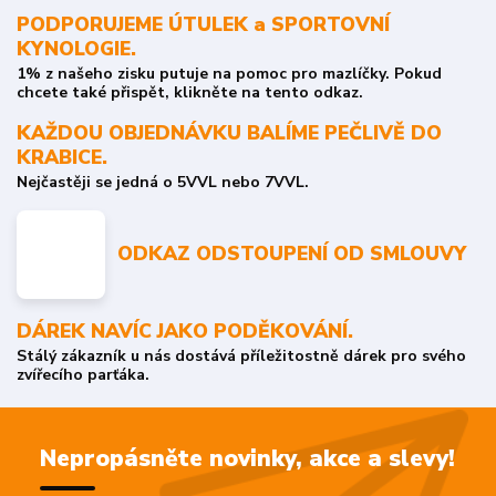
PODPORUJEME ÚTULEK a SPORTOVNÍ
KYNOLOGIE.
1% z našeho zisku putuje na pomoc pro mazlíčky. Pokud
chcete také přispět, klikněte na tento odkaz.
KAŽDOU OBJEDNÁVKU BALÍME PEČLIVĚ DO
KRABICE.
Nejčastěji se jedná o 5VVL nebo 7VVL.
ODKAZ ODSTOUPENÍ OD SMLOUVY
DÁREK NAVÍC JAKO PODĚKOVÁNÍ.
Stálý zákazník u nás dostává příležitostně dárek pro svého
zvířecího parťáka.
Nepropásněte novinky, akce a slevy!