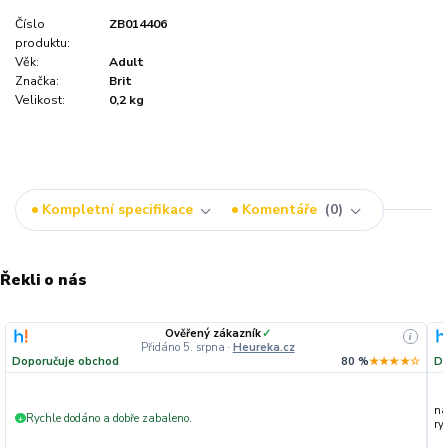
Číslo
ZB014406
produktu:
Věk:
Adult
Značka:
Brit
Velikost:
0,2 kg
Kompletní specifikace
Komentáře
0
Řekli o nás
Ověřený zákazník
✓
i
Přidáno 5. srpna
·
Heureka.cz
Doporučuje obchod
80 %
★★★★☆
Do
na
Rychle dodáno a dobře zabaleno.
+
ryc