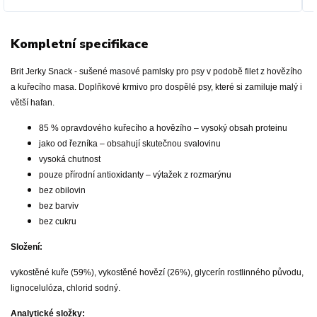
Kompletní specifikace
Brit Jerky Snack - sušené masové pamlsky pro psy v podobě filet z hovězího
a kuřecího masa. Doplňkové krmivo pro dospělé psy, které si zamiluje malý i
větší hafan.
85 % opravdového kuřecího a hovězího – vysoký obsah proteinu
jako od řezníka – obsahují skutečnou svalovinu
vysoká chutnost
pouze přírodní antioxidanty – výtažek z rozmarýnu
bez obilovin
bez barviv
bez cukru
Složení:
vykostěné kuře (59%), vykostěné hovězí (26%), glycerín rostlinného původu,
lignocelulóza, chlorid sodný.
Analytické složky: