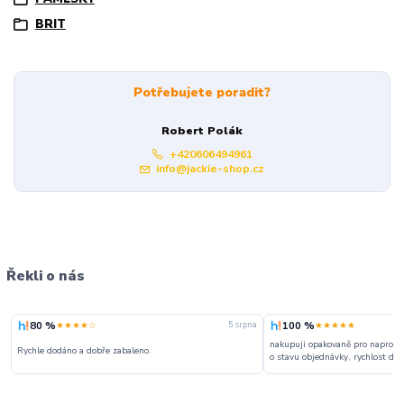
BRIT
Potřebujete poradit?
Robert Polák
+420606494961
info@jackie-shop.cz
Řekli o nás
80 %
100 %
★★★★☆
★★★★★
5. srpna
nakupuji opakovaně pro naprosto
Rychle dodáno a dobře zabaleno.
o stavu objednávky, rychlost dodá