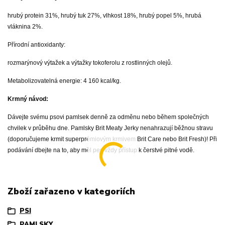
hrubý protein 31%, hrubý tuk 27%, vlhkost 18%, hrubý popel 5%, hrubá
vláknina 2%.
Přírodní antioxidanty:
rozmarýnový výtažek a výtažky tokoferolu z rostlinných olejů.
Metabolizovatelná energie: 4 160 kcal/kg.
Krmný návod:
Dávejte svému psovi pamlsek denně za odměnu nebo během společných
chvilek v průběhu dne. Pamlsky Brit Meaty Jerky nenahrazují běžnou stravu
(doporučujeme krmit superprémiovým krmivem Brit Care nebo Brit Fresh)! Při
podávání dbejte na to, aby měl pes vždy přístup k čerstvé pitné vodě.
Zboží zařazeno v kategoriích
PSI
PAMLSKY