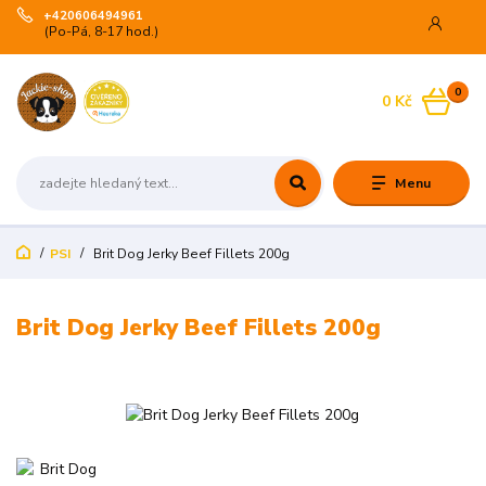
+420606494961
(Po-Pá, 8-17 hod.)
0
0 Kč
Menu
PSI
Brit Dog Jerky Beef Fillets 200g
Brit Dog Jerky Beef Fillets 200g