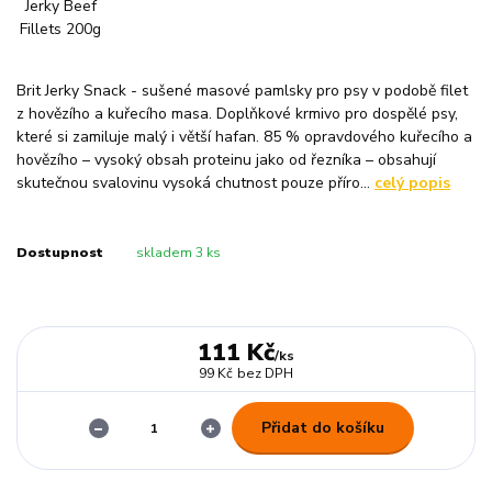
Brit Jerky Snack - sušené masové pamlsky pro psy v podobě filet
z hovězího a kuřecího masa. Doplňkové krmivo pro dospělé psy,
které si zamiluje malý i větší hafan. 85 % opravdového kuřecího a
hovězího – vysoký obsah proteinu jako od řezníka – obsahují
skutečnou svalovinu vysoká chutnost pouze příro...
celý popis
Dostupnost
skladem 3 ks
111 Kč
/
ks
99 Kč
bez DPH
Přidat do košíku