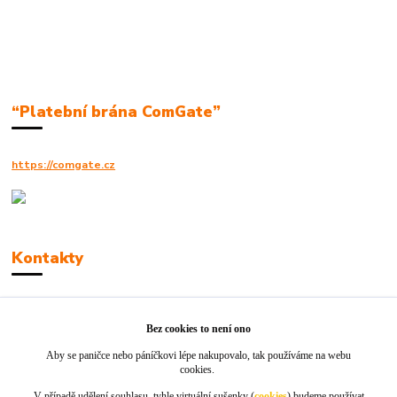
“Platební brána ComGate”
https://comgate.cz
Kontakty
Robert Polák
+420606494961
Bez cookies to není ono
Aby se paničce nebo páníčkovi lépe nakupovalo, tak používáme na webu
info@jackie-shop.cz
cookies.
V případě udělení souhlasu, tyhle virtuální sušenky (
cookies
) budeme používat