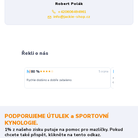
Robert Polák
+420606494961
info@jackie-shop.cz
Řekli o nás
80 %
100 %
★★★★☆
★★★
5. srpna
nakupuji opakovan
Rychle dodáno a dobře zabaleno.
o stavu objednávky
PODPORUJEME ÚTULEK a SPORTOVNÍ
KYNOLOGIE.
1% z našeho zisku putuje na pomoc pro mazlíčky. Pokud
chcete také přispět, klikněte na tento odkaz.