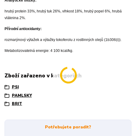
Analytické složky:
hrubý protein 33%, hrubý tuk 26%, vlhkost 18%, hrubý popel 6%, hrubá
vláknina 2%.
Přírodní antioxidanty:
rozmarýnový výtažek a výtažky tokoferolu z rostlinných olejů (1b306(i)).
Metabolizovatelná energie: 4 100 kcal/kg.
Zboží zařazeno v kategoriích
PSI
PAMLSKY
BRIT
Potřebujete poradit?