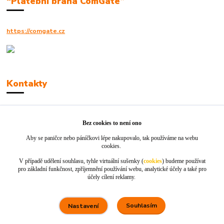
“Platební brána ComGate”
https://comgate.cz
Kontakty
Robert Polák
+420606494961
Bez cookies to není ono
Aby se paničce nebo páníčkovi lépe nakupovalo, tak používáme na webu
info@jackie-shop.cz
cookies.
V případě udělení souhlasu, tyhle virtuální sušenky (
cookies
) budeme používat
pro základní funkčnost, zpříjemnění používání webu, analytické účely a také pro
účely cílení reklamy.
Souhlasím
Nastavení
Vytvořeno na
Eshop-rychle.cz