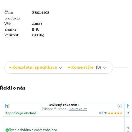
Číslo
ZB014403
produktu:
Věk:
Adult
Značka:
Brit
Velikost:
0,08 kg
Kompletní specifikace
Komentáře
0
Řekli o nás
Ověřený zákazník
✓
i
Přidáno 5. srpna
·
Heureka.cz
Doporučuje obchod
80 %
★★★★☆
Do
nak
Rychle dodáno a dobře zabaleno.
+
ryc