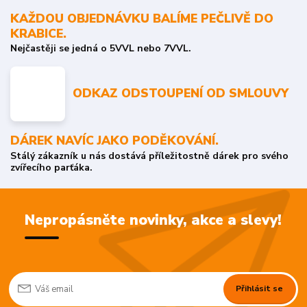
KAŽDOU OBJEDNÁVKU BALÍME PEČLIVĚ DO
KRABICE.
Nejčastěji se jedná o 5VVL nebo 7VVL.
ODKAZ ODSTOUPENÍ OD SMLOUVY
DÁREK NAVÍC JAKO PODĚKOVÁNÍ.
Stálý zákazník u nás dostává příležitostně dárek pro svého
zvířecího parťáka.
Nepropásněte novinky, akce a slevy!
Přihlásit se