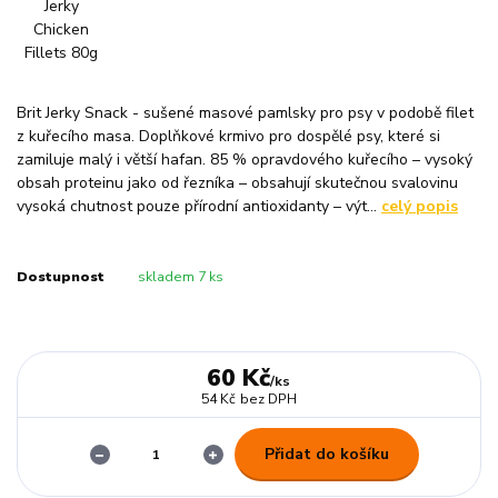
Brit Jerky Snack - sušené masové pamlsky pro psy v podobě filet
z kuřecího masa. Doplňkové krmivo pro dospělé psy, které si
zamiluje malý i větší hafan. 85 % opravdového kuřecího – vysoký
obsah proteinu jako od řezníka – obsahují skutečnou svalovinu
vysoká chutnost pouze přírodní antioxidanty – výt...
celý popis
Dostupnost
skladem 7 ks
60 Kč
/
ks
54 Kč
bez DPH
Přidat do košíku