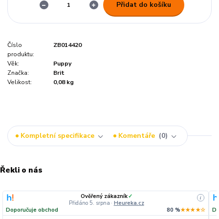
Přidat do košíku
Číslo
ZB014420
produktu:
Věk:
Puppy
Značka:
Brit
Velikost:
0,08 kg
Kompletní specifikace
Komentáře
0
Řekli o nás
Ověřený zákazník
✓
i
Přidáno 5. srpna
·
Heureka.cz
Doporučuje obchod
80 %
★★★★☆
Do