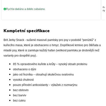
na
Rychle dodáno a dobře zabaleno.
+
ryc
Kompletní specifikace
Brit Jerky Snack - sušené masové pamlsky pro psy v podobě "penízků" z
kuřecího masa, které je obohaceno o hmyz. Doplňkové krmivo pro štěňata a
mladé psy, které si zamiluje každý hafan (velikost pamlsku je drobnější než
varianty pro dospělé psy).
85 % opravdového kuřete a krůty – vysoký obsah proteinu
obohaceno o dýni
jako od řezníka – obsahují skutečnou svalovinu
vysoká chutnost
pouze přírodní antioxidanty – výtažek z rozmarýnu
bez obilovin
bez barviv
bez cukru