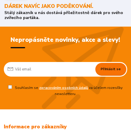
DÁREK NAVÍC JAKO PODĚKOVÁNÍ.
Stálý zákazník u nás dostává příležitostně dárek pro svého
zvířecího parťáka.
Nepropásněte novinky, akce a slevy!
Přihlásit se
Souhlasím se
zpracováním osobních údajů
za účelem rozesílky
newsletteru.
Informace pro zákazníky