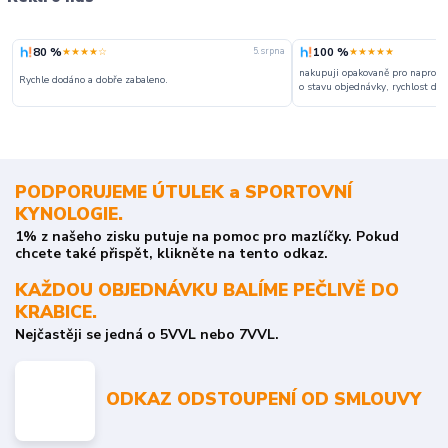
80 %
100 %
★★★★☆
★★★★★
5. srpna
nakupuji opakovaně pro naprosto
Rychle dodáno a dobře zabaleno.
o stavu objednávky, rychlost dodá
PODPORUJEME ÚTULEK a SPORTOVNÍ
KYNOLOGIE.
1% z našeho zisku putuje na pomoc pro mazlíčky. Pokud
chcete také přispět, klikněte na tento odkaz.
KAŽDOU OBJEDNÁVKU BALÍME PEČLIVĚ DO
KRABICE.
Nejčastěji se jedná o 5VVL nebo 7VVL.
ODKAZ ODSTOUPENÍ OD SMLOUVY