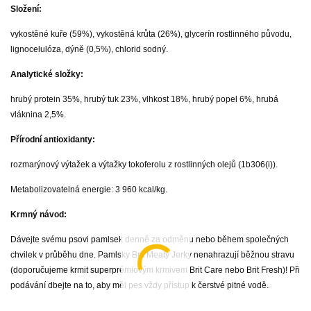
Složení:
vykostěné kuře (59%), vykostěná krůta (26%), glycerín rostlinného původu,
lignocelulóza, dýně (0,5%), chlorid sodný.
Analytické složky:
hrubý protein 35%, hrubý tuk 23%, vlhkost 18%, hrubý popel 6%, hrubá
vláknina 2,5%.
Přírodní antioxidanty:
rozmarýnový výtažek a výtažky tokoferolu z rostlinných olejů (1b306(i)).
Metabolizovatelná energie: 3 960 kcal/kg.
Krmný návod:
Dávejte svému psovi pamlsek denně za odměnu nebo během společných
chvilek v průběhu dne. Pamlsky Brit Meaty Jerky nenahrazují běžnou stravu
(doporučujeme krmit superprémiovým krmivem Brit Care nebo Brit Fresh)! Při
podávání dbejte na to, aby měl pes vždy přístup k čerstvé pitné vodě.