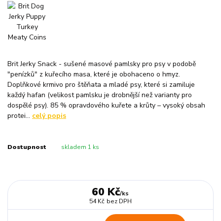
Brit Jerky Snack - sušené masové pamlsky pro psy v podobě
"penízků" z kuřecího masa, které je obohaceno o hmyz.
Doplňkové krmivo pro štěňata a mladé psy, které si zamiluje
každý hafan (velikost pamlsku je drobnější než varianty pro
dospělé psy). 85 % opravdového kuřete a krůty – vysoký obsah
protei...
celý popis
Dostupnost
skladem 1 ks
60 Kč
/
ks
54 Kč
bez DPH