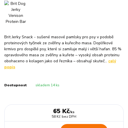
Brit Jerky Snack - sušené masové pamlsky pro psy v podobě
proteinových tyčinek ze zvěřiny a kuřecího masa. Doplňkové
krmivo pro dospělé psy, které si zamiluje malý i větší hafan. 85 %
opravdového masa ze zvěřiny a kuřete – vysoký obsah proteinu
obohaceno o kolagen jako od řezníka – obsahují skuteč...
celý
popis
Dostupnost
skladem 14 ks
65 Kč
/
ks
58 Kč
bez DPH