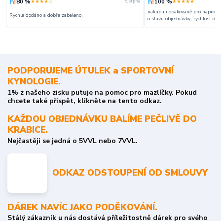
80 %
100 %
★★★★☆
★★★★★
5. srpna
nakupuji opakovaně pro naprosto
Rychle dodáno a dobře zabaleno.
o stavu objednávky, rychlost dodá
PODPORUJEME ÚTULEK a SPORTOVNÍ
KYNOLOGIE.
1% z našeho zisku putuje na pomoc pro mazlíčky. Pokud
chcete také přispět, klikněte na tento odkaz.
KAŽDOU OBJEDNÁVKU BALÍME PEČLIVĚ DO
KRABICE.
Nejčastěji se jedná o 5VVL nebo 7VVL.
ODKAZ ODSTOUPENÍ OD SMLOUVY
DÁREK NAVÍC JAKO PODĚKOVÁNÍ.
Stálý zákazník u nás dostává příležitostně dárek pro svého