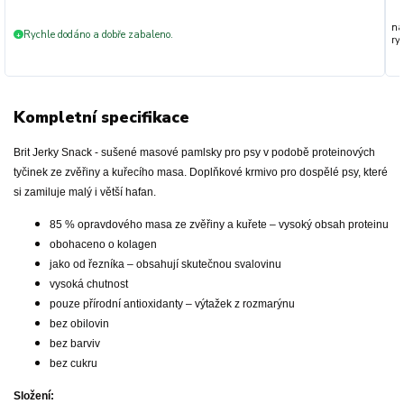
na
Rychle dodáno a dobře zabaleno.
+
ryc
Kompletní specifikace
Brit Jerky Snack - sušené masové pamlsky pro psy v podobě proteinových
tyčinek ze zvěřiny a kuřecího masa. Doplňkové krmivo pro dospělé psy, které
si zamiluje malý i větší hafan.
85 % opravdového masa ze zvěřiny a kuřete – vysoký obsah proteinu
obohaceno o kolagen
jako od řezníka – obsahují skutečnou svalovinu
vysoká chutnost
pouze přírodní antioxidanty – výtažek z rozmarýnu
bez obilovin
bez barviv
bez cukru
Složení: