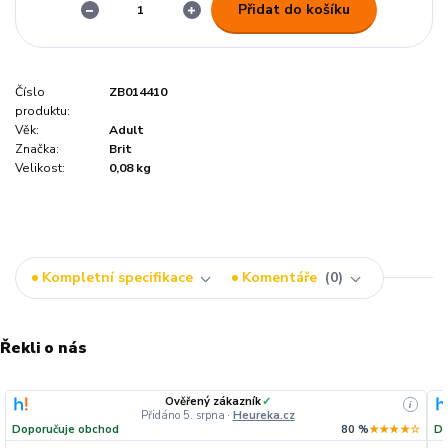
Přidat do košíku
Číslo
ZB014410
produktu:
Věk:
Adult
Značka:
Brit
Velikost:
0,08 kg
Kompletní specifikace
Komentáře
0
Řekli o nás
Ověřený zákazník
✓
i
Přidáno 5. srpna
·
Heureka.cz
Doporučuje obchod
80 %
★★★★☆
Do