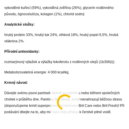
vykostěné kuřecí (59%), vykostěná zvěřina (26%), glycerín rostlinného
původu, lignocelulóza, kolagen (1%), chlorid sodný.
Analytické složky:
hrubý protein 33%, hrubý tuk 24%, vlhkost 18%, hrubý popel 6,5%, hrubá
vláknina 2%.
Přírodní antioxidanty:
rozmarýnový výtažek a výtažky tokoferolu z rostlinných olejů (1b306(i)).
Metabolizovatelná energie: 4 000 kcal/kg.
Krmný návod:
Dávejte svému psovi pamlsek denně za odměnu nebo během společných
chvilek v průběhu dne. Pamlsky Brit Meaty Jerky nenahrazují běžnou stravu
(doporučujeme krmit superprémiovým krmivem Brit Care nebo Brit Fresh)! Při
podávání dbejte na to, aby měl pes vždy přístup k čerstvé pitné vodě.