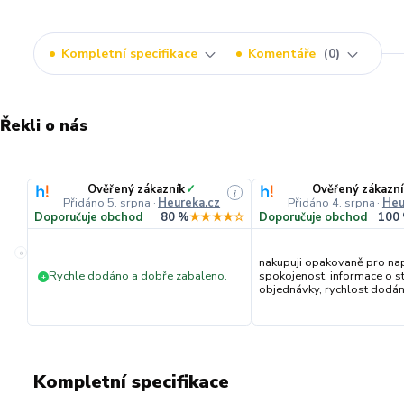
Kompletní specifikace
Komentáře
0
Řekli o nás
Ověřený zákazník
✓
Ověřený zákazní
i
Přidáno 5. srpna
·
Heureka.cz
Přidáno 4. srpna
·
Heu
Doporučuje obchod
80 %
★★★★☆
Doporučuje obchod
100
«
nakupuji opakovaně pro na
Rychle dodáno a dobře zabaleno.
spokojenost, informace o s
+
objednávky, rychlost dodání,
Kompletní specifikace