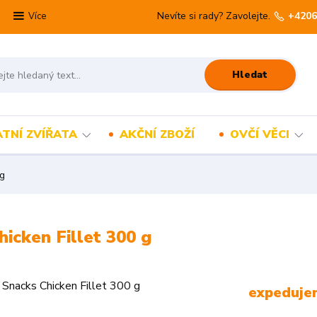
Nevíte si rady? Zavolejte.
+4206
Více
Hledat
TNÍ ZVÍŘATA
AKČNÍ ZBOŽÍ
OVČÍ VĚCI
 g
icken Fillet 300 g
expeduje