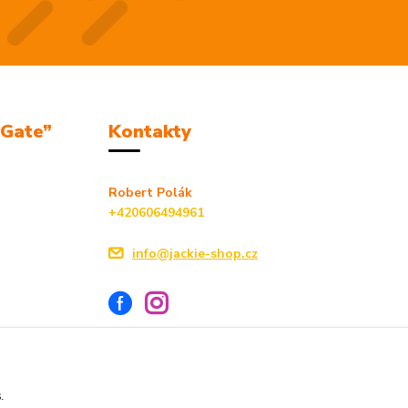
mGate”
Kontakty
Robert Polák
+420606494961
info@jackie-shop.cz
s.