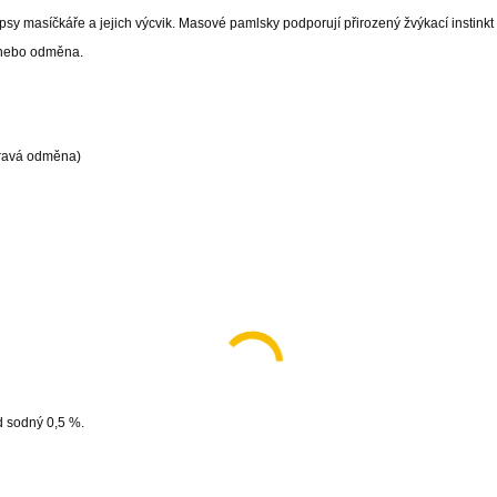
y psy masíčkáře a jejich výcvik. Masové pamlsky podporují přirozený žvýkací instinkt
e nebo odměna.
dravá odměna)
d sodný 0,5 %.