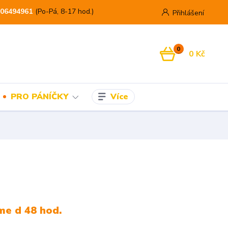
06494961
(Po-Pá, 8-17 hod.)
Přihlášení
0
0 Kč
Více
PRO PÁNÍČKY
me d 48 hod.