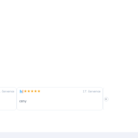
★★★★★
★★★★☆
. července
17. července
»
ceny
slušná rychlost dod