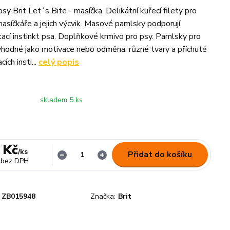
y Brit Let´s Bite - masíčka. Delikátní kuřecí filety pro
asíčkáře a jejich výcvik. Masové pamlsky podporují
kací instinkt psa. Doplňkové krmivo pro psy. Pamlsky pro
 vhodné jako motivace nebo odměna. různé tvary a příchutě
ích insti...
celý popis
skladem 5 ks
 Kč
/
ks
Přidat do košíku
bez DPH
ZB015948
Značka:
Brit