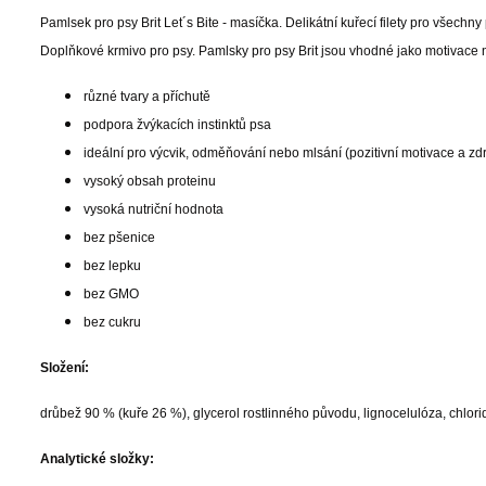
Pamlsek pro psy Brit Let´s Bite - masíčka. Delikátní kuřecí filety pro všechn
Doplňkové krmivo pro psy. Pamlsky pro psy Brit jsou vhodné jako motivac
různé tvary a příchutě
podpora žvýkacích instinktů psa
ideální pro výcvik, odměňování nebo mlsání (pozitivní motivace a z
vysoký obsah proteinu
vysoká nutriční hodnota
bez pšenice
bez lepku
bez GMO
bez cukru
Složení:
drůbež 90 % (kuře 26 %), glycerol rostlinného původu, lignocelulóza, chlori
Analytické složky: