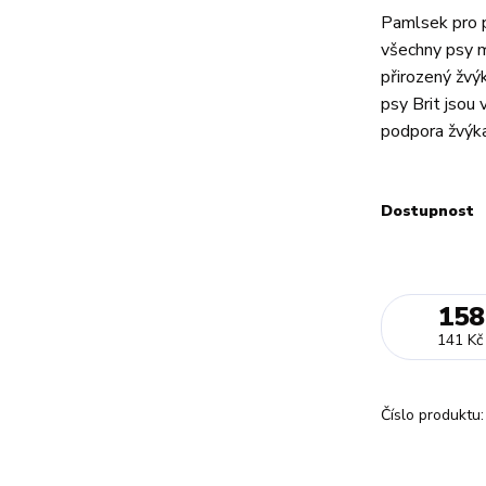
Pamlsek pro ps
všechny psy m
přirozený žvý
psy Brit jsou
podpora žvýkac
Dostupnost
158
141 Kč
Číslo produktu: