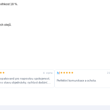
 vlhkost 18 %.
ch olejů.
★★
★★★★★
4. srpna
21
 opakovaně pro naprostou spokojenost,
Perfektní komunikace a ochota.
 o stavu objednávky, rychlost dodání,....