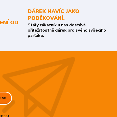
DÁREK NAVÍC JAKO
PODĚKOVÁNÍ.
ENÍ OD
Stálý zákazník u nás dostává
příležitostně dárek pro svého zvířecího
parťáka.
t se
tteru.