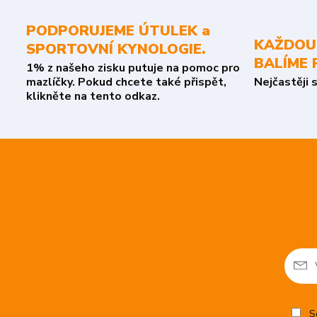
PODPORUJEME ÚTULEK a
KAŽDOU
SPORTOVNÍ KYNOLOGIE.
BALÍME 
1% z našeho zisku putuje na pomoc pro
mazlíčky. Pokud chcete také přispět,
Nejčastěji 
klikněte na tento odkaz.
So