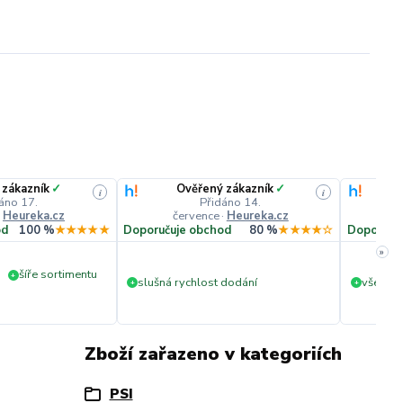
 zákazník
✓
Ověřený zákazník
✓
i
i
áno 17.
Přidáno 14.
·
Heureka.cz
července
·
Heureka.cz
č
od
100 %
★★★★★
Doporučuje obchod
80 %
★★★★☆
Doporuču
»
šíře sortimentu
+
slušná rychlost dodání
vše v p
+
+
Zboží zařazeno v kategoriích
PSI