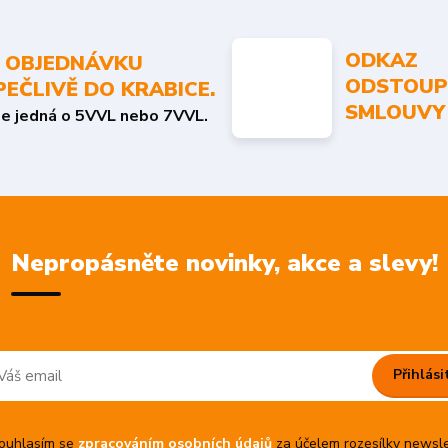
ODKAZ
 OBJEDNÁVKU
ODSTOUP
PEČLIVĚ DO KRABICE.
SMLOUVY
se jedná o 5VVL nebo 7VVL.
Nepropásněte novinky, akce a slevy!
Přihlási
uhlasím se
zpracováním osobních údajů
za účelem rozesílky newsle