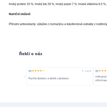
hrubý protein 33 %, hrubý tuk 29 %, hrubý popel 7 %, hrubá vláknina 6,5 %,
Nutriční složení:
Přírodní antioxidanty: výtažek z rozmarýnu a tokoferolové extrakty z rostlinný
Řekli o nás
★★★★☆
★★★
5. srpna
nakupuji
«
Rychle dodáno a dobře zabaleno.
informace