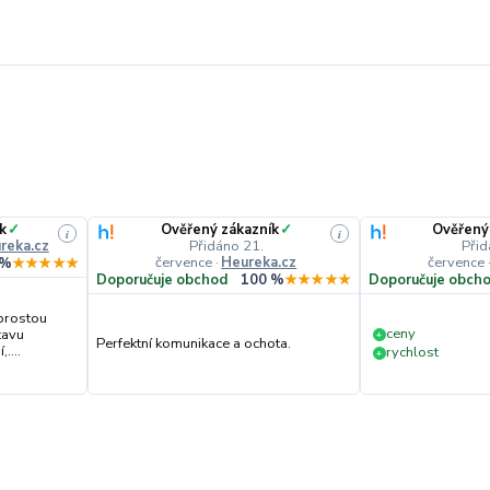
k
✓
Ověřený zákazník
✓
Ověřený
i
i
reka.cz
Přidáno 21.
Přid
července
·
Heureka.cz
července
 %
★★★★★
Doporučuje obchod
100 %
★★★★★
Doporučuje obch
prostou
ceny
tavu
+
Perfektní komunikace a ochota.
....
rychlost
+